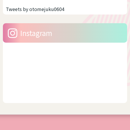
です。だぼだぼっとしている
の時代ですからサイズ展開が
Tweets by otomejuku0604
から可愛いのですね。 スキニ
豊富なブランドもあります。
ーのように体型がでるファッ
そう聞いたら、浴衣をキレイ
ションは、男性骨格やサイズ
に着こなししたいですよね。
Instagram
感がかえって目立つ場合があ
今回は、幅広いサイズを展
りま...
開...