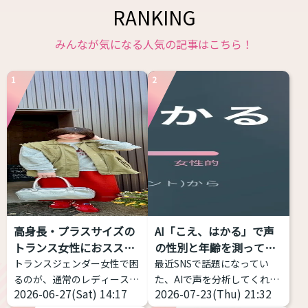
RANKING
みんなが気になる人気の記事はこちら！
1
2
高身長・プラスサイズの
AI「こえ、はかる」で声
トランス女性におススメ
の性別と年齢を測ってみ
す...
た...
トランスジェンダー女性で困
最近SNSで話題になってい
るのが、通常のレディースブ
た、AIで声を分析してくれる
2026-06-27(Sat) 14:17
2026-07-23(Thu) 21:32
ランドだと丈が短い、大きな
サイトを試してみました！ 声