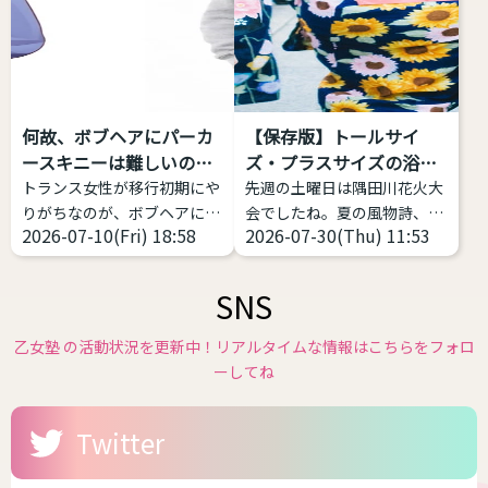
己女性化愛好症」「自己女性
スジェンダーとは、何らかの
化偏愛性倒錯症」のことを指
形で性別移行をする者すべて
します。英語で
を包摂する用語であり、その
「Autogynephilia」なので
中での多様性は多岐にわたり
略してAGというわけです。
ます。 一方、GID学会改めGI
何故、ボブヘアにパーカ
【保存版】トールサイ
1989年にカナダの性科学者
学会は「性別不合学会」です
ースキニーは難しいの
ズ・プラスサイズの浴衣
レイ・ブランシャールによっ
から「性別不合」に対象が限
か？
があ...
トランス女性が移行初期にや
先週の土曜日は隅田川花火大
て定義された比較的新しい言
定されるとしても、「性別不
りがちなのが、ボブヘアにパ
会でしたね。夏の風物詩、花
葉です。 日本では、自分が女
合」の現れ方は多様であり、
2026-07-10(Fri) 18:58
2026-07-30(Thu) 11:53
ーカー、スキニー(またはタ
火大会が始まり各地で浴衣の
性化することで性的快楽・興
それに対する対処（治療）
イツ)、スニーカーの三種の
販売が始まっています。 浴衣
奮などを得ることと...
も...
神器
これ、実は相当難
や和服は基本的には体格のお
SNS
しい。中性、ナチュラルな女
悩みがある方にこそ着て欲し
性に寄せようとしてミスって
いファッションの１つです。
乙女塾 の活動状況を更新中！リアルタイムな情報はこちらをフォロ
るケースをよく見ます。 解説
体型を寸胴に作るのが一番綺
ーしてね
します。 サイズ感をキッチリ
麗なので性差が少ない、丈が
したもの、ピッタリしたもの
長いのを短くして着る前提な
Twitter
を選ぶと難しい 女性がメンズ
ので身長の不安が少ないなど
ライクや中性的な恰好をする
です。つまり、着れるサイズ
場合、大事なのは「ゆとり」
感が多いんです。しかも、今