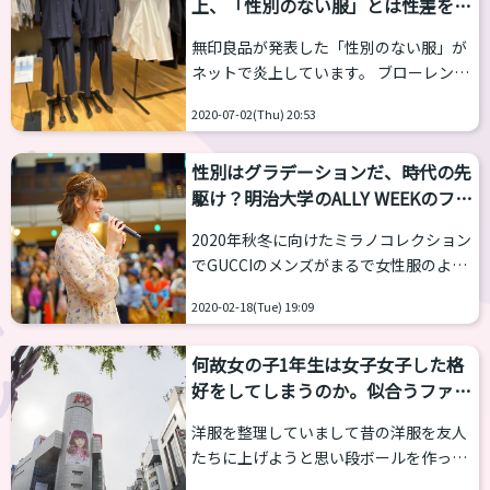
上、「性別のない服」とは性差をそ
きにも目を通して貰いながらお話してい
ぎ落とすことなのか考えてみた
きます。 子供の頃は誰もそこまで考えな
無印良品が発表した「性別のない服」が
かった… 洋服が似合う、合うサイズがな
ネットで炎上しています。 ブローレンヂ
い・・・そうした問題には例外がいま
智世✂︎クラウドファンディング挑戦中
す。それは、子供です。彼ら彼女たちは
2020-07-02(Thu) 20:53
@blurorange_jp 無印良品の「性別のな
ある程度「似合わない」を吸収してしま
い服」が炎上してるらしいね。 ブローレ
うからです。まだ体格差も少ないですし
性別はグラデーションだ、時代の先
ンヂに文句つけてくる人は「ジェンダー
ね。 ...
駆け？明治大学のALLY WEEKのファ
フリーっていいながら性差から抜けられ
ッションショーがすごい
てない」とか「男女差のない服作れよ」
2020年秋冬に向けたミラノコレクション
って言ってくる。 ブローレンヂはこれか
でGUCCIのメンズがまるで女性服のよう
らも男性骨格の人や体格…
なデザインを採用し話題を呼びました。
https://t.co/BMhhM7aAiV 2020年06月
2020-02-18(Tue) 19:09
ZEN@zen_pk_official 鬼才アレッサン
28日 13:28 動物癒しの館@toyokaw...
ドロミケーレの新作。ジェンダー概念す
何故女の子1年生は女子女子した格
ら無いのが当たり前の世界感のメンズシ
好をしてしまうのか。似合うファッ
ョー。素敵でした。 Gucci Fall 2020
ションを見つけるまで
Menswear Fashion Show Collection…
洋服を整理していまして昔の洋服を友人
https://t.co/dlIDfjpMmL 2020年01月16
たちに上げようと思い段ボールを作って
日 08:33 このような取り組みは乙女塾チ
います。そこででてきたのは今の私では