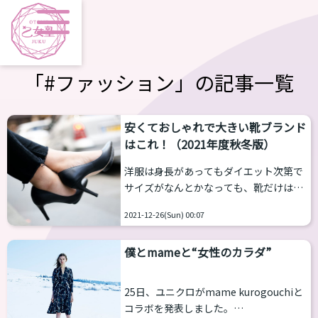
「#ファッション」の記事一覧
安くておしゃれで大きい靴ブランド
はこれ！（2021年度秋冬版）
洋服は身長があってもダイエット次第で
サイズがなんとかなっても、靴だけはど
うしようもない。 スニーカーブームだか
2021-12-26(Sun) 00:07
らか、今ってトランスをしても昔履いて
いた靴をそのまま使っている人多いんで
僕とmameと“女性のカラダ”
す。 そもそも、レディースの靴はそもそ
も22.5～24.5cm相当の展開が多く、がん
ばっているブランドでも25cmぐらいま
25日、ユニクロがmame kurogouchiと
で。25.5cm以上の大きな靴を探すことが
コラボを発表しました。