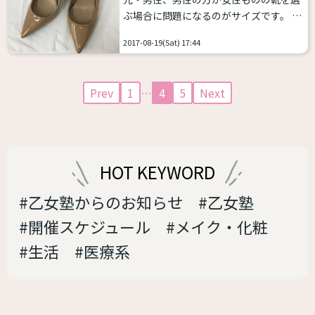
目的だ。 東大教授の安冨さんは、「男女
ぶ場合に問題になるのがサイズです。 靴
で区分けするという、これまで当たり前
のサイズは一般的に「縦の長さ」で決ま
だった価値観や発想を考え直すことで、
2017-08-19(Sat) 17:44
ります 女性ものの場合はたいてい22cm
ファッション業界に新しい風が吹き込ん
から25cmぐらいまでの用意で熱心なサ
でほしいと思います。歴史と権威のある
イズ展開をしていないメーカーだと
安田講堂で...
Prev
1
…
4
5
Next
22.5、23.5、24.5の3サイズしかない場合
があります つまり、25.5cmを超えると
一気に靴の選択肢が少なくなります 一
方、「横の長さ」をワイズ（足囲 ※親
指の関節の出っぱった骨の突起部分と、
HOT KEYWORD
小指の関節の出っぱった骨の突起部分の
2箇所を一周...
#乙女塾からのお知らせ
#乙女塾
#開催スケジュール
#メイク・化粧
#生活
#医療系