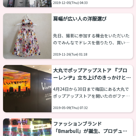
ームも...
2019-12-05(Thu) 04:33
着ないような割かしカワイイ洋服たちで
す。 女性として外に外出ができるように
肩幅が広い人の洋服選び
なると、最初１，２年は年齢に関係なく
ティーンの女の子の様に女子女子しすぎ
る人が多いという傾向があります。 青春
先日、撮影に参加する機会をいただいた
時代よもう一度というわけではないので
のでみんなでドレスを借りたり、買いに
すが、無意識に女子としての青春を追体
行ったのですがそこで試着をしていてい
験するわけです。 個人的な体験談から見
2019-11-26(Tue) 01:18
やでも思い知らされました。 キャバドレ
ると、多くが109ブランドに走る傾向が
スと呼ばれるものの多くは女子らしい体
あります。前にも触れましたが、特に...
大丸でポップアップストア 『ブロ
型を際立たせるためにできているという
ーレンヂ』立ち上げのきっかけと
ことです。くびれたウェスト、きゃしゃ
は？
な上半身、胸の谷間が前提…そうすると
4月24日から30日まで梅田にある大丸で
胸下の肋骨部分をはじめスリーサイズが
ポップアップストアを開いたのがファッ
女性並みの方でもトランスにとって鬼
ションブランドの『ブローレンヂ』だ。
門！！ひっかかるドレスがほとんどなん
2019-05-09(Thu) 07:32
「ジェンダーフリーな可愛いお洋服」を
ですね。 海老澤 亜美????/男の娘アイド
テーマにした同ブランド、デザイナーの
ル（オトプロ）メンバー 次回のワンマン
ファッションブランド
松村さんは昨年秋の乙女塾交流会にも参
ライブは来年2...
「8marbull」が誕生、プロデュー
加してくださった。その時に試作品だっ