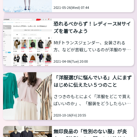
大きなハードルだったんです！そこで昔
FASHIONSNAP.COM@fashionsnap ユニ
は大きな靴専門店に行く、サイズ展開の
2021-05-26(Wed) 07:44
クロの次のコラボは「Mame
多い海外ブランドの靴を選ぶという人も
Kurogouchi」。女性にとって最も親密
多かったんですね。ところが、大きな...
恐れるべからず！レディースMサイ
なインナーウェアにフォーカスし、全18
ズを着てみよう
型を展開。全ラインナップはこちら＞＞
https://t.co/C2gzmaHmLP
MtFトランスジェンダー、女装される
https://t.co/IzBmncU6GT 2021年05月
方、などが苦戦しているのが洋服のサイ
25日 13:58 何気ないファッションの１ニ
ズです。どうしても一般的な女性の平均
ュースですが、私にとっては飛び起きる
2021-04-06(Tue) 20:00
身長よりも高く、平均体重よりも重いと
ほど...
いうことがあり着れるサイズが少ないで
「洋服選びに悩んでいる」人にまず
す。「どこで洋服を買えばいいのです
はじめに伝えたい５つのこと
か？」とよく質問されます。 私の回答は
こうです。 「普通にレディースＭサイズ
さつきのもとによく「洋服をどこで買え
でみんないけるよ、もっと選択肢を多く
ばいいのか」、「服装をどうしたらいい
持ってみない？」 Ｍサイズまでしかない
のか」という相談が入るそうです。 これ
レディースの洋服サイズ ユニクロ、GU
2020-10-16(Fri) 20:55
についてはそのうちさつきと考えをまと
のような一部の店舗を除いてレディース
めて記事にしようと思いますが、今日は
の洋服はＳ、Ｍ（または３６，３８と
無印良品の「性別のない服」が炎
「その前」の心の持ちようのお話をさつ
か、１，２と...