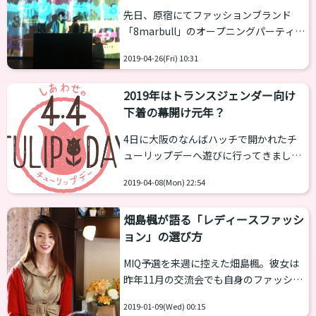
サーには何と…！！
た『魔法のパニート』は後にクラウドフ
先日、原宿にてファッションブランド
ァンディングで製作資金を集め予想以上
「8marbull」のオープニングパーティが
の反響を得た。 見た目はまるでスカート
行われ、乙女塾ご一向も参加してきまし
の下にはく「パニエ」と似ているが、腰
2019-04-26(Fri) 10:31
た。 「8marbull」とは、イオングルー
回りとお尻にボリュームを持たせ一方で
プの株式会社コックスが手掛けるアパレ
前面の下っ腹が膨らまないように工夫さ
2019年はトランスジェンダー向け
ルブランドで、ジェンダーフリーをテー
れて...
下着の幕開け元年？
マに「LGBTQ」向けのアプローチをする
という。 「LGBTQ」の人々が抱える、
4日に大阪のなんばハッチで開かれたチ
ファッションに対する“課題”や“不満”を
ューリップデーへ遊びに行ってきまし
解決し、誰もがファッションを楽しめる
た。 チューリップデーって？ LGBTの
ようなサービスを形にします。 今後は主
2019-04-08(Mon) 22:54
方々が誇りを持って暮らせる社会の創造
要都市にてポップアップストアの出店も
を目指し、LGBT当事者及びその家族等
予定していくという...
畑島楓が語る「レディースファッシ
のサポート事業及び一般の方々や企業に
ョン」の選び方
対し LGBTに関する正しい知識と理解を
深め、LGBTの人権確立に関する事業を
MIQ予選を来週に控えた畑島楓。彼女は
行い、すべての人の個性や人権が尊重さ
昨年11月の交流会でも自身のファッショ
れる社会の実現に寄与することを目的と
ン感を語ってくれた。 トランスジェンダ
したイベントです。 ちなみに4月4日に設
2019-01-09(Wed) 00:15
ーの悩みの１つが洋服の選択肢が少ない