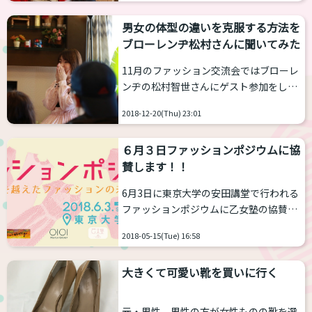
定されているのは3月3日と5月5日の間か
ということだ。体型的に着ることのでき
らだそうです。 トランスジェン...
男女の体型の違いを克服する方法を
ない洋服が多く、そもそもの選択肢が狭
ブローレンヂ松村さんに聞いてみた
かったり、靴のサイズがどうしようもな
かったり。トランス後僅か1年でそうし
11月のファッション交流会ではブローレ
た問題をどうやって克服していったのだ
ンヂの松村智世さんにゲスト参加をして
ろうか。話を聞いてみた。 (聞き手 乙女
いただいた。 ブローレンヂはメンズサイ
塾なお、撮影 乙女塾山岸および本人の許
2018-12-20(Thu) 23:01
ズの可愛いお洋服をテーマにジェンダー
諾による) ――トランスジェンダーでぶつか
フリーな製作を心掛けているファッショ
る壁の1つが体型などで着...
６月３日ファッションポジウムに協
ンブランドだ。だが、単純に大きなサイ
賛します！！
ズにすればよいわけではないらしい。男
女のサイズの違いなどを解説してもらっ
6月3日に東京大学の安田講堂で行われる
た。 男女のサイズで「どこが最も違
ファッションポジウムに乙女塾の協賛が
う」のか？ 乙女塾からのMEMO 大きなサ
決まりました ―男女の垣根を越えたファ
イズの洋服を作る上で単純に拡大コピー
2018-05-15(Tue) 16:58
ッションの未来を考えるシンポジウム―
のような洋服を作るだけでは悩みの解決
なぜ、アパレル界ではメンズ、レディー
にはならない。（...
大きくて可愛い靴を買いに行く
スと「男女」がカテゴリーで分けられる
のか。なぜ男女で違う服を着なければな
らないのか。この疑問を問い直すことが
元・男性、男性の方が女性ものの靴を選