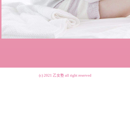
(c) 2021
乙女塾
all right reserved