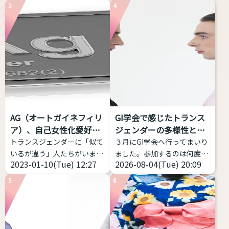
サイズがなくて困っているこ
の高さだけじゃなく、「響
3
4
とだと思います。 そこで、高
き」や「共鳴」なども分析し
身長・プラスサイズのトラン
てくれるアプリです。 こちら
スジェンダー女性におススメ
からどうぞ https://voice-
できるファッションブランド
impression-
を私のコメントつきで７つほ
checker.vercel.app/ 物語の
ど紹介致します。 ぜひ参考に
朗読音声を録音し、その声の
してみてください
高身
印象が「男性的」か、「女性
長・プラスサイズのトランス
的」か、「どちらともいえな
女性におススメするファッシ
い」かを判定するWebアプリ
AG（オートガイネフィリ
GI学会で感じたトランス
ョンブランド Nissen - SMILE
ケーション。 ピッチだけでは
ア）、自己女性化愛好症
ジェンダーの多様性と包
LAND（ニッセン スマイルラ
なく、フォルマント（声の共
っ...
括性
トランスジェンダーに「似て
３月にGI学会へ行ってまいり
ンド） 日本の通販老舗が展開
鳴: 響き方に影響する）を考
いるが違う」人たちがいま
ました。参加するのは何度目
する、「大きいサイズ」の専
慮する。 ...
2023-01-10(Tue) 12:27
2026-08-04(Tue) 20:09
す。今回はAGと略される
かなのですが、トランスジェ
門ブランドです • ...
（銀やデニムのメーカーじゃ
ンダー女性当事者から見ても
5
6
ないよ）オートガイネフィリ
当事者の幅の広さを感じて、
アを紹介します。 AG（オー
記事にしようと思い立ちまし
トガイネフィリア）とは？ オ
た。 トランスジェンダーは包
ートガイネフィリアとは「自
括的な意味をもつ表現 トラン