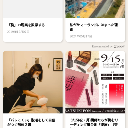
「胸」の現実を数学する
私がサマーランドにはまった理
由
2019年12月07日
2024年05月17日
Recommended by
「バレにくい」脱毛をして自信
9/15(祝・月)講師たちが挑むリ
がつく部位２選
ーディング舞台劇「楽屋」（交