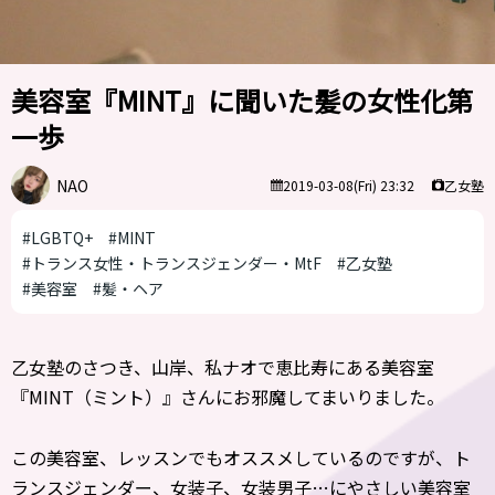
美容室『MINT』に聞いた髪の女性化第
一歩
NAO
乙女塾
2019-03-08(Fri) 23:32
#LGBTQ+
#MINT
#トランス女性・トランスジェンダー・MtF
#乙女塾
#美容室
#髪・ヘア
乙女塾のさつき、山岸、私ナオで恵比寿にある美容室
『MINT（ミント）』さんにお邪魔してまいりました。
この美容室、レッスンでもオススメしているのですが、ト
ランスジェンダー、女装子、女装男子…にやさしい美容室