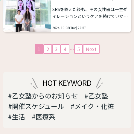
ーションを行う必要があります。 そし
SRSを終えた後も、その女性器は一生ダ
て、膣を清潔に保つために、シャワーヘ
イレーションというケアを続けていかな
ッドを交換するタイプの「膣洗浄シャワ
ければなりません。 その厳しさから途中
ーヘッド（ラブリィS）」という洗浄器
2024-10-08(Tue) 22:57
で諦めてしまい、中には手を抜いて休み
具があります。造膣された内部は洗浄し
がちの方も非常に多いです。過去には、
にくく、またトランス女性の場合は自浄
インフルエンサーの矢上サラさんが再手
作用がないためしっかり洗...
1
2
3
4
…
5
Next
術を行ったことを発表しています。 で
は、ダイレーションをサボってしまうと
どうなってしまうのか？今回は、タイの
医療アテンド会社の1つであるソフィア
バンコク代表の槐佑哉さんに話を伺いま
HOT KEYWORD
した。 （聞き手：NAO 取材日：2024
年10月7日） (乙女塾編集部、以下略)ー
#乙女塾からのお知らせ
#乙女塾
ー手...
#開催スケジュール
#メイク・化粧
#生活
#医療系