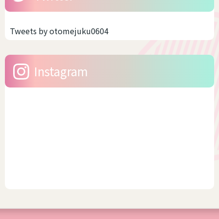
ライクや中性的な恰好をする
です。つまり、着れるサイズ
場合、大事なのは「ゆとり」
感が多いんです。しかも、今
です。だぼだぼっとしている
の時代ですからサイズ展開が
Tweets by otomejuku0604
から可愛いのですね。 スキニ
豊富なブランドもあります。
ーのように体型がでるファッ
そう聞いたら、浴衣をキレイ
ションは、男性骨格やサイズ
に着こなししたいですよね。
Instagram
感がかえって目立つ場合があ
今回は、幅広いサイズを展
りま...
開...