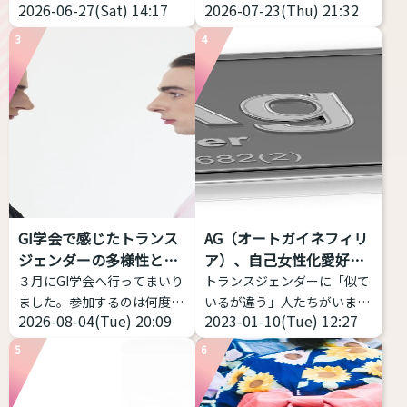
2026-06-27(Sat) 14:17
2026-07-23(Thu) 21:32
ランドだと丈が短い、大きな
サイトを試してみました！ 声
サイズがなくて困っているこ
の高さだけじゃなく、「響
3
4
とだと思います。 そこで、高
き」や「共鳴」なども分析し
身長・プラスサイズのトラン
てくれるアプリです。 こちら
スジェンダー女性におススメ
からどうぞ https://voice-
できるファッションブランド
impression-
を私のコメントつきで７つほ
checker.vercel.app/ 物語の
ど紹介致します。 ぜひ参考に
朗読音声を録音し、その声の
してみてください
高身
印象が「男性的」か、「女性
長・プラスサイズのトランス
的」か、「どちらともいえな
女性におススメするファッシ
い」かを判定するWebアプリ
GI学会で感じたトランス
AG（オートガイネフィリ
ョンブランド Nissen - SMILE
ケーション。 ピッチだけでは
ジェンダーの多様性と包
ア）、自己女性化愛好症
LAND（ニッセン スマイルラ
なく、フォルマント（声の共
括性
っ...
３月にGI学会へ行ってまいり
トランスジェンダーに「似て
ンド） 日本の通販老舗が展開
鳴: 響き方に影響する）を考
ました。参加するのは何度目
いるが違う」人たちがいま
する、「大きいサイズ」の専
慮する。 ...
2026-08-04(Tue) 20:09
2023-01-10(Tue) 12:27
かなのですが、トランスジェ
す。今回はAGと略される
門ブランドです • ...
ンダー女性当事者から見ても
（銀やデニムのメーカーじゃ
5
6
当事者の幅の広さを感じて、
ないよ）オートガイネフィリ
記事にしようと思い立ちまし
アを紹介します。 AG（オー
た。 トランスジェンダーは包
トガイネフィリア）とは？ オ