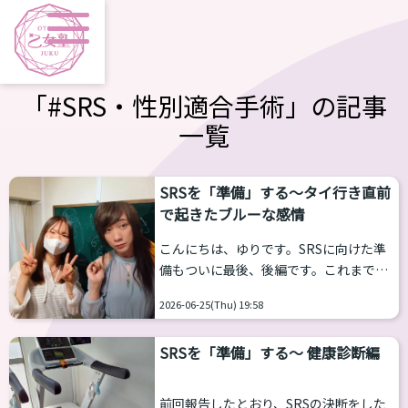
「#SRS・性別適合手術」の記事
一覧
SRSを「準備」する～タイ行き直前
で起きたブルーな感情
こんにちは、ゆりです。SRSに向けた準
備もついに最後、後編です。これまで急
に予約がとれてSRSが早まったこと、健
2026-06-25(Thu) 19:58
康診断で大変な思いをしたことなどをつ
づってまいりました。 前編・中編はこち
SRSを「準備」する～ 健康診断編
らです。
https://otomejuku.jp/media/23465/
https://otomejuku.jp/media/23567/ そ
前回報告したとおり、SRSの決断をした