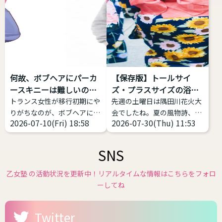
括的な意味をもつ表現 トラン
ートガイネフィリアとは「自
スジェンダーとは、何らかの
己女性化愛好症」「自己女性
形で性別移行をする者すべて
化偏愛性倒錯症」のことを指
を包摂する用語であり、その
します。英語で
中での多様性は多岐にわたり
「Autogynephilia」なので
ます。 一方、GID学会改めGI
略してAGというわけです。
何故、ボブヘアにパーカ
【保存版】トールサイ
学会は「性別不合学会」です
1989年にカナダの性科学者
ースキニーは難しいの
ズ・プラスサイズの浴衣
から「性別不合」に対象が限
レイ・ブランシャールによっ
か？
があ...
トランス女性が移行初期にや
先週の土曜日は隅田川花火大
定されるとしても、「性別不
て定義された比較的新しい言
りがちなのが、ボブヘアにパ
会でしたね。夏の風物詩、花
合」の現れ方は多様であり、
葉です。 日本では、自分が女
2026-07-10(Fri) 18:58
2026-07-30(Thu) 11:53
ーカー、スキニー(またはタ
火大会が始まり各地で浴衣の
それに対する対処（治療）
性化することで性的快楽・興
イツ)、スニーカーの三種の
販売が始まっています。 浴衣
も...
奮などを得ることと...
神器
これ、実は相当難
や和服は基本的には体格のお
SNS
しい。中性、ナチュラルな女
悩みがある方にこそ着て欲し
性に寄せようとしてミスって
いファッションの１つです。
乙女塾 の活動状況を更新中！リアルタイムな情報はこちらをフォロ
るケースをよく見ます。 解説
体型を寸胴に作るのが一番綺
ーしてね
します。 サイズ感をキッチリ
麗なので性差が少ない、丈が
したもの、ピッタリしたもの
長いのを短くして着る前提な
Twitter
を選ぶと難しい 女性がメンズ
ので身長の不安が少ないなど