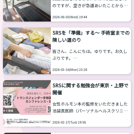
うこうしているうちにタイへの出発まで
のですが、空きが急遽あいたことから手
あと２週間になりました。準備は着々と
術が7月31日と一か月少しで準備をする
進んでいます。とは言っても精神的な負
2026-06-03(Wed) 19:44
ことになりました。
担は重くなるばかりです。一方、私の手
https://otomejuku.jp/media/23465/ 今
術を応援してく...
SRSを「準備」する～ 手術室までの
回は中編です。 着々と準備を進めていた
険しい道のり
のですが、想定外の危機が発生し、精神
的に追い詰められることになってしまい
皆さん、こんにちは。ゆりです。お久し
ました。今回はその報告です。 手術前の
ぶりです。
検査 全身麻酔の手術をするわけですか
https://otomejuku.jp/media/19482/ 前
ら、事前のメディカルチェックは厳しい
2026-03-16(Mon) 23:28
回の記事から約１年ほどたってしまいま
ものとなります。持病はないから大丈夫
した。前回、SRSをするという決断をし
だろうという訳にはいかないのです...
SRSに関する勉強会が東京・上野で
たことまでを記載致しました。 しかも、
開催
急に空きがあったのですぐの手術になっ
てしまったのです。 6月13日に「成田出
女性ホルモン本の監修をいただきました
発が7月28日、手術は31日、8月17日に
池袋真医師（パーソナルヘルスクリニッ
帰国というスケジュールが決定。具体的
ク）よりご連絡です。 ４月12日（日）に
準備にはいりましたが、出発まで６週間
2026-02-17(Tue) 19:56
東京上野のパーソナルヘルスクリニック
しかありません」 前回報告したとおり、
上野院にて「トランスジェンダー手術国
私がSRSを決断する経緯...