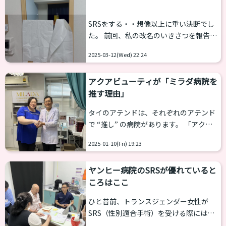
また生徒さまが約10名ほど参加されてい
ました。 さて、気になるテーマのうち今
SRSをする・・想像以上に重い決断でし
回取り上げたいのがトランスジェンダー
た。 前回、私の改名のいきさつを報告し
女性の戸籍変更についてです。 2023年
ました。
10月、最高裁が「トランスジェンダー性
2025-03-12(Wed) 22:24
https://otomejuku.jp/media/17534/ 今
別変更、生殖不能の手術要件は違憲であ
回は、SRS（性別適合手術）を受けるか
る」と示したことにより、手術要件が
アクアビューティが「ミラダ病院を
どうかという問題です。 かなり前から
事...
推す理由」
「たぶん、私はSRSまで行くのだろう」
という漠然とした思いはありました。し
タイのアテンドは、それぞれのアテンド
かし改名をした結果、「具体的検討事
で “推し” の病院があります。 「アクア
項」になったのです。年齢的なことを考
ビューティ」の場合は、ミラダ病院で
えると、１年以内には結論を出さなくて
2025-01-10(Fri) 19:23
す。何故、ミラダ病院なのか、アクアビ
はならないと考えました。 あくまでも
ューティーのりえさんに聞いてみまし
「私の場合はこうだった」...
ヤンヒー病院のSRSが優れていると
た。 （グリーチャーツ先生と2ショッ
ころはここ
ト） （乙女塾運営部、以下略）--りえさ
ん、ずばりミラダ病院を推す理由を教え
ひと昔前、トランスジェンダー女性が
てください。 （りえ、以下略）ミラダ病
SRS（性別適合手術）を受ける際には、
院のグリーチャーツ先生は、世界中から
ガモン病院、スポーンクリニックが有名