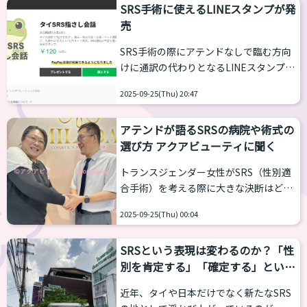
SRS手術に使えるLINEスタンプが発
際カンファレンス-2nd」が開かれます。
売
こちらはアテンドが通常開く会とは違い
「手術説明会」ではありません。SRS、
SRS手術の際にアテンドなしで臨む方向
FFSに関わる２名の韓国人医師が参加。
けに通訳の代わりとなるLINEスタンプが
SRSにまつわる良いところ・悪いところ
発売されました。 発売したのは、タイで
を伝えるとのことです。韓国人医師が参
2025-09-25(Thu) 20:47
アテンドをつとめるタイSRSガイドセン
加しますが、そこの手術をあっせんする
ターです。 タイSRSガイドセンターによ
目的ではない、とのことです。 下記は概
アテンドが語るSRSの病院や術式の
ると、「当センターのマスコット「トラ
要です。なお...
選び方 アクアビューティに聞く
ンスカエルくん」が、入院中や術後のコ
ミュニケーションを助けるLINEスタンプ
トランスジェンダー女性がSRS（性別適
（全24種）になりました」とのこと。 何
合手術）を考える際に大きな決断はどこ
故カエルなのか？については「トランス
の病院で行うかです。修正手術を行うこ
カエルくんは、変える（自分らしく変え
2025-09-25(Thu) 00:04
とは稀にありますが、基本的には１回勝
ていく）／帰る（自分自身へ帰る）のダ
負、そして大きな金額がかかるだけに当
ブルミーニングから生まれたマスコッ
SRSという表現は変わるのか？「性
事者にとって大きな問題になります。 タ
ト...
別を肯定する」「確定する」という
イのSRSや不妊治療など医療アテンドを
考え
行っているアクアビューティ
近年、タイや日本だけでなく新たなSRS
（https://aquabeauty.co.jp/）に病院ご