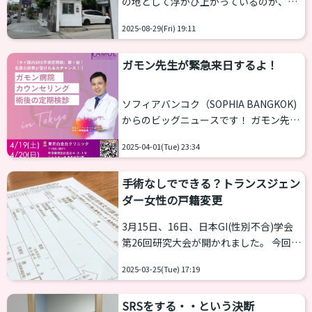
の地として浮かび上がっているのが、韓
との違い、日本と海外の違いについて答
国です。 その韓国でジェンダー治療を引
えていただきました。 乙女塾編集部（以
2025-08-29(Fri) 19:11
っ張るのがカンドンソンシム（江東聖
下略）ーー 現在、SRSを行っている病院
心）病院 LGBTQ+センターです。韓国の
は、ヤンヒー病院、ガモン病院やスポ
ガモン先生が緊急来日するよ！
大学病院としては初めて設立された
ー...
LGBTQ+専門の医療センターになりま
す。 こちらの病院では、ホルモン治療は
ソフィアバンコク（SOPHIA BANGKOK)
もとよりFFS、豊胸、声の手術、そして
からのビッグニュースです！ ガモン先生
SRSと包括的で専門的な医療を提供して
の来日が緊急決定！４月19日（土）、20
いるのが最大の特徴です。 そこで広まっ
2025-04-01(Tue) 23:34
日（日）に東京・白金にあるクリニック
ている新しい考えが、キム・ギョリ（김
で説明会＆術後の定期健診会を行いま
결희）教授が考えたSRS（性別適合手...
手術なしでできる？トランスジェン
す。 ソフィアバンコク様より 「手術の時
ダー女性の戸籍変更
期は未定でも問題ありません！SRSや
FFSなど、自分に適した術式を触診して
3月15日、16日、日本GI(性別不合)学会
もらうことができます。例えばMTFの場
第26回研究大会が開かれました。 今回
合「陰茎陰嚢法」で考えているけど、実
は、久々の東京での開催ということもあ
際に自分の陰茎陰嚢だと造膣は何センチ
2025-03-25(Tue) 17:19
り、430名ほどが参加。乙女塾からは
くらい形成できる？FTMの場合「乳腺摘
NAOがトランスジェンダー女性のメイク
出」をU字(小さい傷)で受けたい...
SRSをする・・という決断
悩みに関するテーマで一般演題を発表。