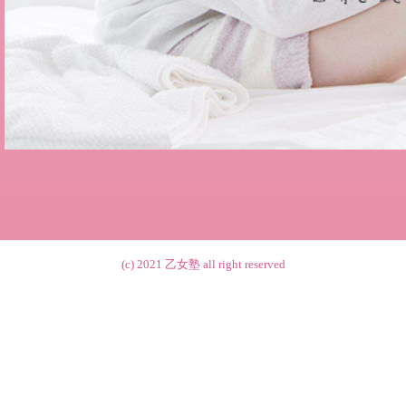
(c) 2021
乙女塾
all right reserved