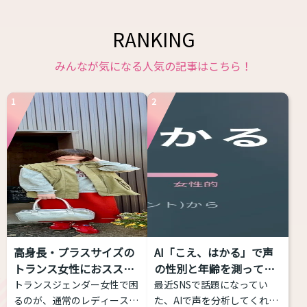
RANKING
みんなが気になる人気の記事はこちら！
1
2
高身長・プラスサイズの
AI「こえ、はかる」で声
トランス女性におススメ
の性別と年齢を測ってみ
す...
た...
トランスジェンダー女性で困
最近SNSで話題になってい
るのが、通常のレディースブ
た、AIで声を分析してくれる