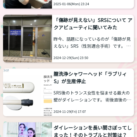
美を求めて人々が集まるヤンヒー病院の
2025-01-06(Mon) 23:24
でした。 ところが、最近はさらにその昔
美容整形部門の部門長、筆頭医師を長年
から有名だったヤンヒー病院、そこから
勤められた医師です。ですから、世界一
「傷跡が見えない」SRSについて ア
独立したミラダ病院、さらに価格の安い
の腕前と実力...
クアビューティに聞いてみた
クリニックの出現など複数の選択肢が得
られるようになっています。 今回は、大
昨今、話題になっているのが「傷跡が見
病院ながら意外に情報の少ないヤンヒー
えない」SRS（性別適合手術）です。 こ
病院と、そのヤンヒー病院から独立した
れまで、SRSでは鼠径部に縦に傷跡が残
ミラダ病院を選ぶメリットについて、ア
2024-12-29(Sun) 23:50
ると言われてきましたし、実際経験した
クアビューティでアテンド業をされてい
人は残っているようです。ところが、傷
る社長のりえさんにお聞きしました。
膣洗浄シャワーヘッド「ラブリィ
跡を隠すSRSもあることが最近になっ
（取材日：2024/1...
S」が生産停止
て、知られるようになってきました。 メ
リット・デメリット、そもそもこの術式
SRS後のトランス女性を悩ませる最大の
について他の先生はどう対応しているの
壁がダイレーションです。 術後直後のう
かをアクアビューティでアテンド業務を
ちは１日２回ほどダイレーションを行う
されている、りえさんに聞きました。
2024-11-29(Fri) 17:07
必要があり、３〜４時間をダイレーショ
（取材日：2024/12/16、22 インタビュ
ンにとられます。数か月を過ぎますと回
アー：NAO） --傷跡が見えないS...
ダイレーションを長い間さぼってし
数は減らせますが、一生０にすることは
まった！そのトラブルと対策は？
できません。膣を保持するためにダイレ