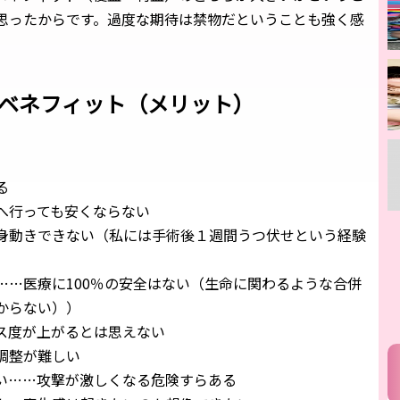
思ったからです。過度な期待は禁物だということも強く感
とベネフィット（メリット）
る
へ行っても安くならない
身動きできない（私には手術後１週間うつ伏せという経験
……医療に100％の安全はない（生命に関わるような合併
からない））
ス度が上がるとは思えない
調整が難しい
い……攻撃が激しくなる危険すらある