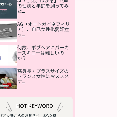
AI「こえ、はかる」で声
の性別と年齢を測ってみ
た...
AG（オートガイネフィリ
ア）、自己女性化愛好症
っ...
何故、ボブヘアにパーカ
ースキニーは難しいの
か？
高身長・プラスサイズの
トランス女性におススメ
す...
HOT KEYWORD
#乙女塾からのお知らせ
#乙女塾