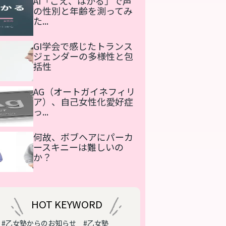
AI「こえ、はかる」で声
の性別と年齢を測ってみ
た...
GI学会で感じたトランス
ジェンダーの多様性と包
括性
AG（オートガイネフィリ
ア）、自己女性化愛好症
っ...
何故、ボブヘアにパーカ
ースキニーは難しいの
か？
HOT KEYWORD
#乙女塾からのお知らせ
#乙女塾