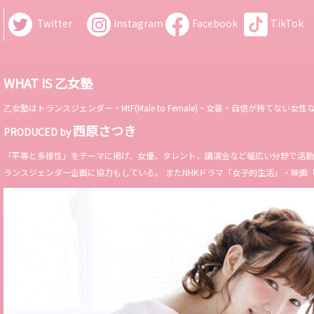
Twitter
Instagram
Facebook
TikTok
WHAT IS 乙女塾
乙女塾はトランスジェンダー・MtF(Male to Female)・女装・自信が持
西原さつき
PRODUCED by
「平等と多様性」をテーマに掲げ、女優、タレント、講演会など幅広い分野で活動。 Miss 
ランスジェンダー企画に協力もしている。 またNHKドラマ「女子的生活」・映