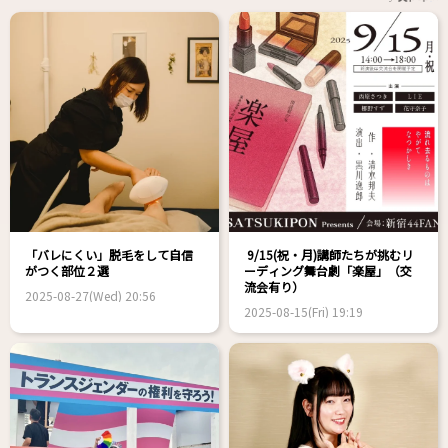
「バレにくい」脱毛をして自信
9/15(祝・月)講師たちが挑むリ
がつく部位２選
ーディング舞台劇「楽屋」（交
流会有り）
2025-08-27(Wed) 20:56
2025-08-15(Fri) 19:19