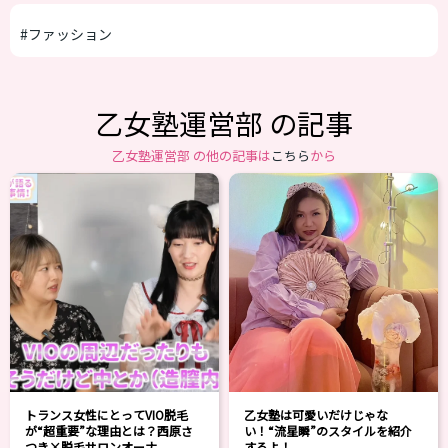
#ファッション
乙女塾運営部 の記事
乙女塾運営部 の他の記事は
こちら
から
トランス女性にとってVIO脱毛
乙女塾は可愛いだけじゃな
が“超重要”な理由とは？西原さ
い！“流星瞬”のスタイルを紹介
つき×脱毛サロンオーナ...
するよ！