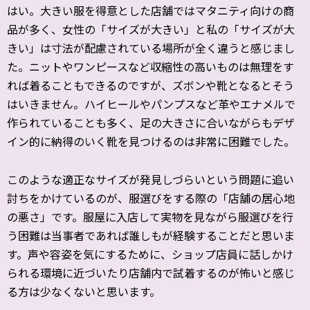
はい。大きい服を得意とした店舗ではマタニティ向けの商
品が多く、
女性の「サイズが大きい」と私の「サイズが大
きい」
は寸法が配慮されている場所が全く違うと感じまし
た。
ニットやワンピースなど収縮性の高いものは無理をす
れば着ること
もできるのですが、ズボンや靴となるとそう
はいきません。
ハイヒールやパンプスなど革やエナメルで
作られていることも多く
、
足の大きさに合いながらもデザ
イン的に納得のいく靴を見つけるの
は非常に困難でした。
このような適正なサイズが発見しづらいという問題に追い
討ちをか
けているのが、服選びをする際の「店舗の居心地
の悪さ」です。
服屋に入店して実物を見ながら服選びを行
う困難は当事者であれば
誰しもが経験することだと思いま
す。声や容姿を気にするために、
ショップ店員に話しかけ
られる環境に近づいたり店舗内で試着する
のが怖いと感じ
る方は少なくないと思います。