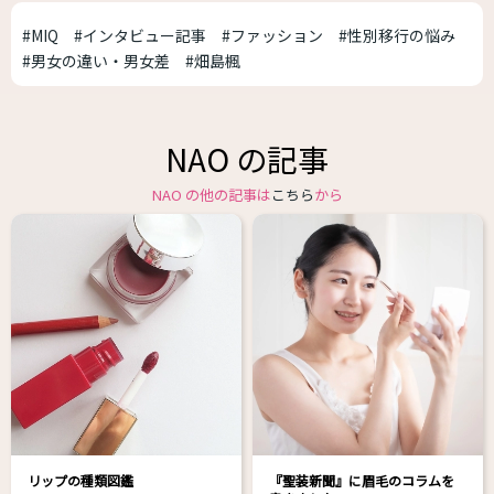
#MIQ
#インタビュー記事
#ファッション
#性別移行の悩み
#男女の違い・男女差
#畑島楓
NAO の記事
NAO の他の記事は
こちら
から
リップの種類図鑑
『聖装新聞』に眉毛のコラムを