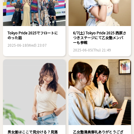
Tokyo Pride 2025でフロートに
6/7(土) Tokyo Pride 2025 西原さ
のった話
つきステージにて乙女塾メンバ
ーも参戦
2025-06-18(Wed) 23:07
2025-06-05(Thu) 21:49
男女差はここで見分ける？見落
乙女塾満員御礼ありがとうござ