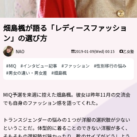
畑島楓が語る「レディースファッショ
ン」の選び方
NAO
乙女塾
2019-01-09(Wed) 00:15
#MIQ
#インタビュー記事
#ファッション
#性別移行の悩み
#男女の違い・男女差
#畑島楓
MIQ予選を来週に控えた畑島楓。彼女は昨年11月の交流会
でも自身のファッション感を語ってくれた。
トランスジェンダーの悩みの１つが洋服の選択肢が少ない
ということだ。体型的に着ることのできない洋服が多く、
そもそもの選択肢が狭かったり、靴のサイズがどうしよう