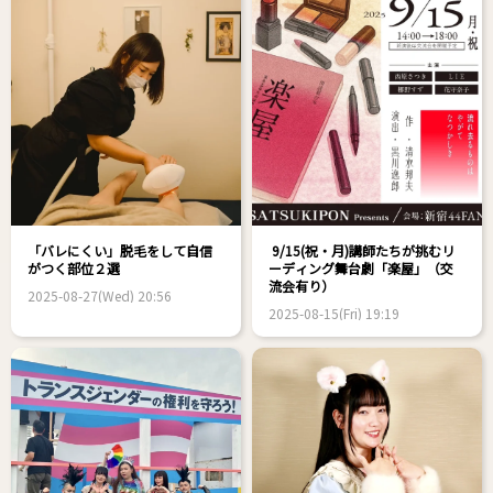
「バレにくい」脱毛をして自信
9/15(祝・月)講師たちが挑むリ
がつく部位２選
ーディング舞台劇「楽屋」（交
流会有り）
2025-08-27(Wed) 20:56
2025-08-15(Fri) 19:19