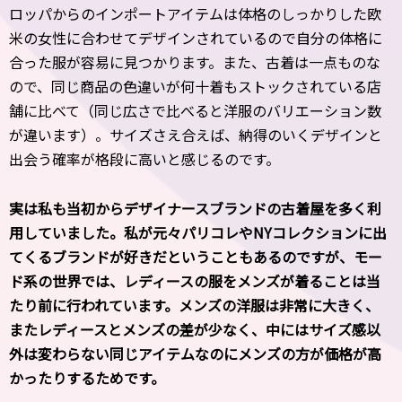
ロッパからのインポートアイテムは体格のしっかり
した欧
米の女性に合わせてデザインされているので自分の体格に
合
った服が容易に見つかります。また、古着は一点ものな
ので、
同じ商品の色違いが何十着もストックされている店
舗に比べて（同じ広さで比べると洋服のバリエーション数
が違います）。サイズさえ合えば、納得
のいくデザインと
出会う確率が格段に高いと感じるのです。
――実は私も当初からデザイナースブランドの古着屋を多く利
用していました。私が元々パリコレやNYコレクションに出
てくるブランドが好きだということもあるのですが、モー
ド系の世界では、レディースの服をメンズが着ることは当
たり前に行われています。メンズの洋服は非常に大きく、
またレディースとメンズの差が少なく、中にはサイズ感以
外は変わらない同じアイテムなのにメンズの方が価格が高
かったりするためです。