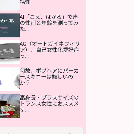
括性
AI「こえ、はかる」で声
の性別と年齢を測ってみ
た...
AG（オートガイネフィリ
ア）、自己女性化愛好症
っ...
何故、ボブヘアにパーカ
ースキニーは難しいの
か？
高身長・プラスサイズの
トランス女性におススメ
す...