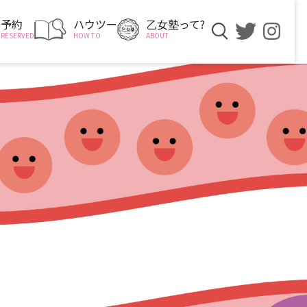
予約
ハウツー
乙女塾って?
RESERVED
HOW TO
ABOUT