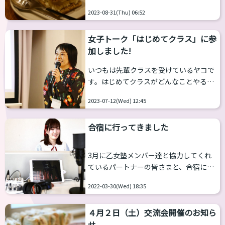
トいたします。 「スタジオさつきぽん」
のおしりの文字を絵にしてつなげていき
2023-08-31(Thu) 06:52
ライブが終わった後、8階のティースタ
ます。LIEさんが言った頭文字でスタート
ンドオクダサボウで開かれた「乙女塾コ
します。今...
女子トーク「はじめてクラス」に参
ラボカフェ」にも行ってきました！予約
加しました!
してなかったのですが、予約キャンセル
された方がいらしたようでギリギリ入る
いつもは先輩クラスを受けているヤコで
ことができました。次からは予約してお
す。はじめてクラスがどんなことやるか
こう…。 オリジナルセットメニューはケ
気になっていたのでレッスン受けてみま
ーキとパルフェでケーキにはさつきさん
2023-07-12(Wed) 12:45
した。 レッスンの効果を実感できたとこ
のイラストとハートのマカロンも付いて
ろを共有 「女子トークをしにガールズバ
てとってもかわいかったです！パルフェ
合宿に行ってきました
ーに行って、お話してきました。自然に
もミニサイズでかわい...
楽しく女子トークができました」 「お買
い物でのやり取りで違和感とかなくやり
3月に乙女塾メンバー達と協力してくれ
取りできたから成果感じてます」 「女の
ているパートナーの皆さまと、合宿に行
子の友達と女の子としてお話したり遊ん
ってきました。 「合宿」とはいっても感
だりできて楽しめました」 と、みんな思
2022-03-30(Wed) 18:35
染症予防のことを考えて、場所はいつも
い思いの場所で女性しててスゴイ！！ 発
の下北沢……。つまり、２日間でコンテ
声練習 「部屋から見えるビルの看板を倒
４月２日（土）交流会開催のお知ら
ンツをしっかり作ろう！という会でし
す勢...
せ
た。 オンラインでレッスンされている方