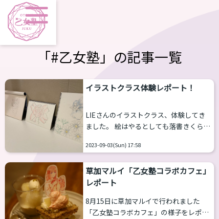
「#乙女塾」の記事一覧
イラストクラス体験レポート！
LIEさんのイラストクラス、体験してき
ました。 絵はやるとしても落書きくらい
しかやったことが無かったので、とって
2023-09-03(Sun) 17:58
も不安でしたけどチャレンジしてきまし
た。 自己紹介 ～目標を言ってみる～
草加マルイ「乙女塾コラボカフェ」
呼んでもらいたい名前と描きたい絵の目
レポート
標を言います。 私はゲームが好きなので
「オリジナルキャラクターを描けるよう
8月15日に草加マルイで行われました
になりたい」 絵しりとり ～ウォーミ
「乙女塾コラボカフェ」の様子をレポー
ングアップだけど難しい～ 絵が表す言葉