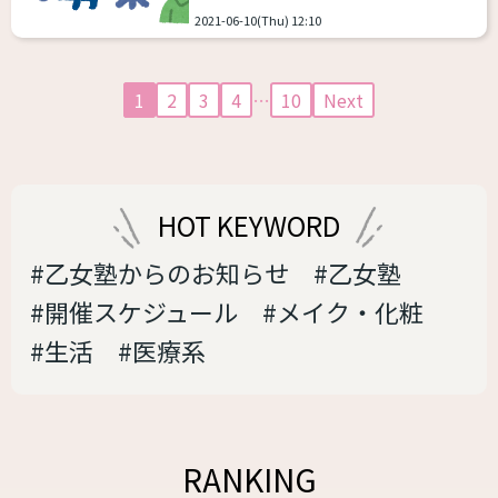
画策しておりました。そんなサイトも紆
わせ下さいませ。
2021-06-10(Thu) 12:10
余曲折がありましたが、間もなくリリー
otomejukuoperations@gmail.com ま
スをできそうな段階にまで差し掛かって
た、こちらで改めて乙女塾が...
います。 ですが、それもまだまだ「ベー
1
2
3
4
…
10
Next
ス」の段階で、随時コンテンツを追加予
定です。既存の開発メンバーと話しあい
を重ね、今後のシステム開発のための人
員を一度こちらのブログから募集してみ
ようということになりました。 募集要項
HOT KEYWORD
（実際の作業内容説明画面例です） 募集
内容：webサイトにおけ...
#乙女塾からのお知らせ
#乙女塾
#開催スケジュール
#メイク・化粧
#生活
#医療系
RANKING