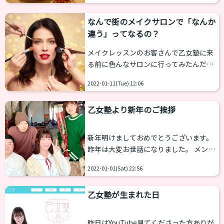
物事には成長曲線というものがありま
生徒さんも増えました。交流会って何？
す。 メイクレッスンの成長...
なんで街のメイクサロンで「なんか
参加してみたいけれどよくわからない、
違う」ってなるの？
怖いと思う方もいるかもしれません。 今
回は交流会について改めて紹介します。
メイクレッスンのお客さんで乙女塾に来
交流会とは？ 乙女塾の生徒さん同士で集
る前に色んなサロンに行ってみたんだけ
まって情報交換や共有、お友達を作ろう
ど何か違ったんだよね…という声を聞き
といった企画です。 この日は乙女塾スタ
2022-01-11(Tue) 12:06
ます。 決してそれらのサロンが悪いとか
ッフ、またゲストが登場することも多い
そういう話でもなく、自分が求めている
です。新型コロナウィルス...
乙女塾より新年のご挨拶
「テイスト」との相性の問題なんだと思
います。 女装サロンでの違和感 よく、デ
ビュー戦として女装サロンからスタート
新年明けましておめでとうございます。
する人がいます。私もそうしたサロンで
昨年は大変お世話になりました。 メンバ
ヘルプをした経験がありますが、ここで
ーより皆さまへ新年のメッセージをお送
目指すのは多くが「可愛い」「綺麗」と
2022-01-01(Sat) 22:56
り致します。 ボイス担当 西原さつき み
いった“盛る”文化です。 ナチュラルメイ
なさん、明けましておめでとうございま
ク志向の方には「つけまつげはちょっ...
乙女塾が生まれた日
す！ ボイス担当の西原さつきです。
2022年はじまりましたね、今年はどんな
年になるんだろうなぁ……とても楽しみ
昨日はYouTube見てくださった方ありが