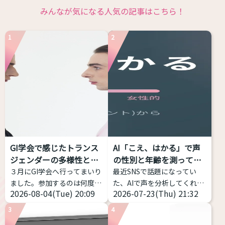
みんなが気になる人気の記事はこちら！
1
2
GI学会で感じたトランス
AI「こえ、はかる」で声
ジェンダーの多様性と包
の性別と年齢を測ってみ
括性
た...
３月にGI学会へ行ってまいり
最近SNSで話題になってい
ました。参加するのは何度目
た、AIで声を分析してくれる
2026-08-04(Tue) 20:09
2026-07-23(Thu) 21:32
かなのですが、トランスジェ
サイトを試してみました！ 声
ンダー女性当事者から見ても
の高さだけじゃなく、「響
3
4
当事者の幅の広さを感じて、
き」や「共鳴」なども分析し