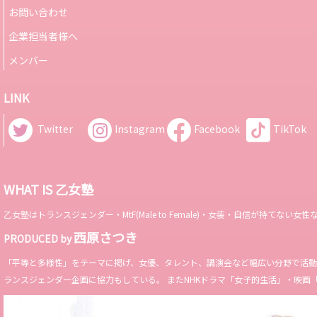
お問い合わせ
企業担当者様へ
メンバー
LINK
Twitter
Instagram
Facebook
TikTok
WHAT IS 乙女塾
乙女塾はトランスジェンダー・MtF(Male to Female)・女装・自信が持
西原さつき
PRODUCED by
「平等と多様性」をテーマに掲げ、女優、タレント、講演会など幅広い分野で活動。 Miss 
ランスジェンダー企画に協力もしている。 またNHKドラマ「女子的生活」・映