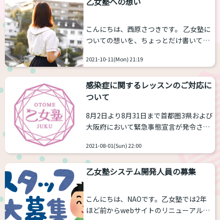
乙女塾への想い
モデル募集 before⇨afterのモデル ・
じて（今思え...
before（自力のメイクまたは素顔）
→after（NAOのメイク）の写真の撮影・
こんにちは、西原さつきです。 乙女塾に
掲載がOKな方（顔出しあり） ※レディ
ついての想いを、ちょっとだけ書いてみ
ースMサイズの方であれば衣装もこちら
ます。 乙女塾は最初の頃「女の子らしく
で貸し出します。 髪の後ろ側のモデル ・
2021-10-11(Mon) 21:19
なるためのレッスンスクール」として立
後姿やヘアのみをとらせてくれる方（顔
ち上がりました。女の子が感じるトキメ
出...
感染症に関するレッスンのご対応に
キだったり、心がワクワクする瞬間を一
ついて
緒に体験して欲しいなぁって、そんな風
に思っていました。 ただ、続けていくう
8月2日より8月31日まで首都圏3県および
ちに「こうしなければ女の子じゃない」
大阪府において緊急事態宣言が発令され
といった風に、ひとつの考え方に捉われ
ます。それに伴い東京都・沖縄県の緊急
てしまう人も出てきてしまい、かえって
2021-08-01(Sun) 22:00
事態宣言も延長されます。 そこで乙女塾
苦しい思いをさせてしまっているんじゃ
では、皆様の安全を第一に考慮し、ご希
ないかと、悩んでいた時期も。 ...
乙女塾システム開発人員の募集
望される方はレッスンの振り替えの対応
などを行っております。 既にご予約頂い
ているレッスンでも「感染症が落ち着く
こんにちは、NAOです。乙女塾では2年
まで延期にしたい」というご希望がある
ほど前からwebサイトのリニューアルを
方は、下記メールアドレスまでお問い合