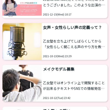
です♪ 今年の乙女塾は、もっとみなさん
とうございました。このような出演の場
と会える機会を増やしたり、レッスンだ
合あらかじめ話すテーマが５〜６個ほど
けじゃなく色んな方法で楽しんでもらえ
2021-12-15(Wed) 10:17
決められているのですが、予定はあくま
るようにしていきたいと思っています。
で予定……結局１個も話せるかどうかの
こうしてみなさん...
女声・女性らしい声の定義って？
状態でした。。。 「結局メイクと乙女塾
の話までたどり着いていないじゃん！」
ということだったので、この記事にて事
乙女塾を立ち上げてしばらくしてから
前にまとめていた内容をご紹介します。
「女性らしく聞こえる声のやり方を教え
乙女塾が生まれた日 2016年4月、新宿で
て欲しい」といったことをよく相談され
開催されていた大型イベントの「プロパ
2021-10-13(Wed) 23:29
るようになりました。よくネットだと
ガンダ」が終わって間もないある日のこ
「女声」や、もしくは「両声類」といっ
と、私は西原さつきさん（以下、さつき
メイクモデル募集
た表現をされる声です。 当初の乙女塾は
さん）...
メイクや写真撮影が中心でボイスは基礎
的な内容が多かったのです。なので1年
乙女塾ではオンライン上で閲覧すること
ほど歌のボイストレーナーさんのもとに
が出来るテキストやSNSでの情報発信、
通ってしっかり勉強してから「ボイスレ
動画素材の充実を考えています。 そこ
ッスン」として始めることにしました。
2021-10-12(Tue) 23:42
で、第一弾としてメイクのモデルさんに
続けていくうちに気が付いたのですが、
ついて募集させていただきます。 メイク
歌い方と話し方には大きな差があると感