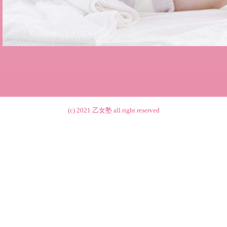
(c) 2021
乙女塾
all right reserved