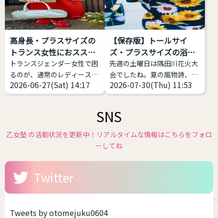
します。英語で
を選ぶと難しい 女性がメンズ
「Autogynephilia」なので
ライクや中性的な恰好をする
略してAGというわけです。
場合、大事なのは「ゆとり」
高身長・プラスサイズの
【保存版】トールサイ
1989年にカナダの性科学者
です。だぼだぼっとしている
トランス女性におススメ
ズ・プラスサイズの浴衣
レイ・ブランシャールによっ
から可愛いのですね。 スキニ
す...
があ...
トランスジェンダー女性で困
先週の土曜日は隅田川花火大
て定義された比較的新しい言
ーのように体型がでるファッ
るのが、通常のレディースブ
会でしたね。夏の風物詩、花
葉です。 日本では、自分が女
ションは、男性骨格やサイズ
2026-06-27(Sat) 14:17
2026-07-30(Thu) 11:53
ランドだと丈が短い、大きな
火大会が始まり各地で浴衣の
性化することで性的快楽・興
感がかえって目立つ場合があ
サイズがなくて困っているこ
販売が始まっています。 浴衣
奮などを得ることと...
りま...
とだと思います。 そこで、高
や和服は基本的には体格のお
SNS
身長・プラスサイズのトラン
悩みがある方にこそ着て欲し
スジェンダー女性におススメ
いファッションの１つです。
乙女塾 の活動状況を更新中！リアルタイムな情報はこちらをフォロ
できるファッションブランド
体型を寸胴に作るのが一番綺
ーしてね
を私のコメントつきで７つほ
麗なので性差が少ない、丈が
ど紹介致します。 ぜひ参考に
長いのを短くして着る前提な
Twitter
してみてください
高身
ので身長の不安が少ないなど
長・プラスサイズのトランス
です。つまり、着れるサイズ
女性におススメするファッシ
感が多いんです。しかも、今
ョンブランド Nissen - SMILE
の時代ですからサイズ展開が
Tweets by otomejuku0604