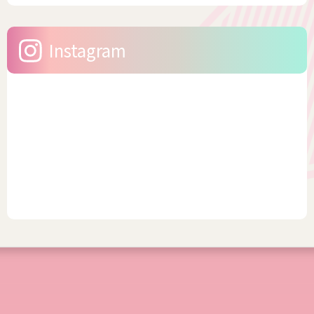
LAND（ニッセン スマイルラ
豊富なブランドもあります。
ンド） 日本の通販老舗が展開
そう聞いたら、浴衣をキレイ
する、「大きいサイズ」の専
に着こなししたいですよね。
Instagram
門ブランドです • ...
今回は、幅広いサイズを展
開...