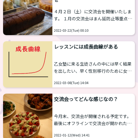
も最近は多くなってきているのと、お家
４月２日（土）に交流会を開催いたしま
に帰って復習したいという声も多いの
す。 １月の交流会はまん延防止等重点措
で、いま一番人気のボイスレッスンのコ
置のため残念ながら中止でした。ですが
ンテンツを増やすための集中合宿です。
2022-03-22(Tue) 00:10
今回は、同措置が21日付で解除されたこ
今後、乙女塾ではボイスレッスンやメイ
ともあり、新型コロナウィルス対策をし
クレッスンだけでなく、SRS（性別適合
レッスンには成長曲線がある
っかりとしながらも実施をすることにい
手術）やF...
たしました。 ４月２日（土）交流会概要
<<日時>> 4月2日(土) 14:00〜16:00 <<
乙女塾に来る生徒さんの中には早く結果
場所>> 都内（詳細は追ってお知らせしま
を出したい、早く性別移行のために女性
す） <<定員>> 約25名 ※...
化したいと考える人がいます。 しかし、
2022-03-08(Tue) 14:04
思うように成果がでないで焦ってしまう
ことがあります。気持ちはとてもわかり
交流会ってどんな感じなの？
ます。 「自分は物覚えが悪いのではない
か？」 「自分がそうこうしている人に他
の人はもっと先に進んでいるのではない
今月末、交流会が開催される予定です。
か？」 不安になりますよね。 もちろん
最後にオフラインで交流会が開かれたの
個々人でスピードは違います。しかし、
は2019年の年末、つまり約2年もの間開
そもそもメイク、ボイス、それ以外でも
2022-01-12(Wed) 14:41
催ができませんでした。 その間に新しい