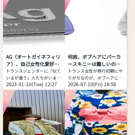
記事にしようと思い立ちまし
てくれるアプリです。 こちら
た。 トランスジェンダーは包
からどうぞ https://voice-
括的な意味をもつ表現 トラン
impression-
スジェンダーとは、何らかの
checker.vercel.app/ 物語の
形で性別移行をする者すべて
朗読音声を録音し、その声の
を包摂する用語であり、その
印象が「男性的」か、「女性
中での多様性は多岐にわたり
的」か、「どちらともいえな
ます。 一方、GID学会改めGI
い」かを判定するWebアプリ
AG（オートガイネフィリ
何故、ボブヘアにパーカ
学会は「性別不合学会」です
ケーション。 ピッチだけでは
ア）、自己女性化愛好症
ースキニーは難しいの
から「性別不合」に対象が限
なく、フォルマント（声の共
っ...
か？
トランスジェンダーに「似て
トランス女性が移行初期にや
定されるとしても、「性別不
鳴: 響き方に影響する）を考
いるが違う」人たちがいま
りがちなのが、ボブヘアにパ
合」の現れ方は多様であり、
慮する。 ...
2023-01-10(Tue) 12:27
2026-07-10(Fri) 18:58
す。今回はAGと略される
ーカー、スキニー(またはタ
それに対する対処（治療）
（銀やデニムのメーカーじゃ
イツ)、スニーカーの三種の
も...
5
6
ないよ）オートガイネフィリ
神器
これ、実は相当難
アを紹介します。 AG（オー
しい。中性、ナチュラルな女
トガイネフィリア）とは？ オ
性に寄せようとしてミスって
ートガイネフィリアとは「自
るケースをよく見ます。 解説
己女性化愛好症」「自己女性
します。 サイズ感をキッチリ
化偏愛性倒錯症」のことを指
したもの、ピッタリしたもの