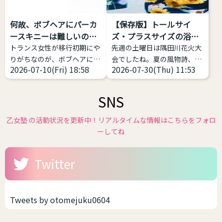
中での多様性は多岐にわたり
「Autogynephilia」なので
ます。 一方、GID学会改めGI
略してAGというわけです。
何故、ボブヘアにパーカ
【保存版】トールサイ
学会は「性別不合学会」です
1989年にカナダの性科学者
ースキニーは難しいの
ズ・プラスサイズの浴衣
から「性別不合」に対象が限
レイ・ブランシャールによっ
か？
があ...
トランス女性が移行初期にや
先週の土曜日は隅田川花火大
定されるとしても、「性別不
て定義された比較的新しい言
りがちなのが、ボブヘアにパ
会でしたね。夏の風物詩、花
合」の現れ方は多様であり、
葉です。 日本では、自分が女
2026-07-10(Fri) 18:58
2026-07-30(Thu) 11:53
ーカー、スキニー(またはタ
火大会が始まり各地で浴衣の
それに対する対処（治療）
性化することで性的快楽・興
イツ)、スニーカーの三種の
販売が始まっています。 浴衣
も...
奮などを得ることと...
神器
これ、実は相当難
や和服は基本的には体格のお
SNS
しい。中性、ナチュラルな女
悩みがある方にこそ着て欲し
性に寄せようとしてミスって
いファッションの１つです。
乙女塾 の活動状況を更新中！リアルタイムな情報はこちらをフォロ
るケースをよく見ます。 解説
体型を寸胴に作るのが一番綺
ーしてね
します。 サイズ感をキッチリ
麗なので性差が少ない、丈が
したもの、ピッタリしたもの
長いのを短くして着る前提な
Twitter
を選ぶと難しい 女性がメンズ
ので身長の不安が少ないなど
ライクや中性的な恰好をする
です。つまり、着れるサイズ
場合、大事なのは「ゆとり」
感が多いんです。しかも、今
です。だぼだぼっとしている
の時代ですからサイズ展開が
Tweets by otomejuku0604
から可愛いのですね。 スキニ
豊富なブランドもあります。
ーのように体型がでるファッ
そう聞いたら、浴衣をキレイ