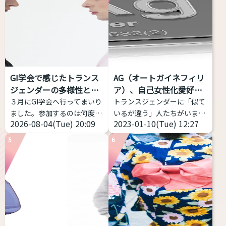
できるファッションブランド
impression-
を私のコメントつきで７つほ
checker.vercel.app/ 物語の
ど紹介致します。 ぜひ参考に
朗読音声を録音し、その声の
してみてください
高身
印象が「男性的」か、「女性
長・プラスサイズのトランス
的」か、「どちらともいえな
女性におススメするファッシ
い」かを判定するWebアプリ
GI学会で感じたトランス
AG（オートガイネフィリ
ョンブランド Nissen - SMILE
ケーション。 ピッチだけでは
ジェンダーの多様性と包
ア）、自己女性化愛好症
LAND（ニッセン スマイルラ
なく、フォルマント（声の共
括性
っ...
３月にGI学会へ行ってまいり
トランスジェンダーに「似て
ンド） 日本の通販老舗が展開
鳴: 響き方に影響する）を考
ました。参加するのは何度目
いるが違う」人たちがいま
する、「大きいサイズ」の専
慮する。 ...
2026-08-04(Tue) 20:09
2023-01-10(Tue) 12:27
かなのですが、トランスジェ
す。今回はAGと略される
門ブランドです • ...
ンダー女性当事者から見ても
（銀やデニムのメーカーじゃ
5
6
当事者の幅の広さを感じて、
ないよ）オートガイネフィリ
記事にしようと思い立ちまし
アを紹介します。 AG（オー
た。 トランスジェンダーは包
トガイネフィリア）とは？ オ
括的な意味をもつ表現 トラン
ートガイネフィリアとは「自
スジェンダーとは、何らかの
己女性化愛好症」「自己女性
形で性別移行をする者すべて
化偏愛性倒錯症」のことを指
を包摂する用語であり、その
します。英語で