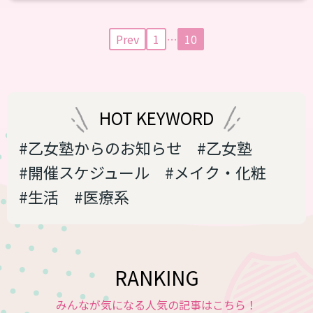
～ 詳しくはこちらから！
http://www.satsukipon.com/#!blank-
Prev
1
…
10
1/xmq4x 初心者の人でも気軽に参加して
ちょ 待ってまーす...
HOT KEYWORD
#乙女塾からのお知らせ
#乙女塾
#開催スケジュール
#メイク・化粧
#生活
#医療系
RANKING
みんなが気になる人気の記事はこちら！