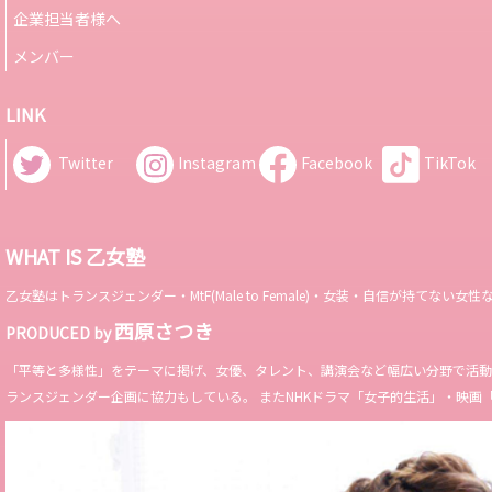
企業担当者様へ
メンバー
LINK
Twitter
Instagram
Facebook
TikTok
WHAT IS 乙女塾
乙女塾はトランスジェンダー・MtF(Male to Female)・女装・自信が持
西原さつき
PRODUCED by
「平等と多様性」をテーマに掲げ、女優、タレント、講演会など幅広い分野で活動。 Miss 
ランスジェンダー企画に協力もしている。 またNHKドラマ「女子的生活」・映