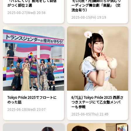
「バレにくい」脱毛をして自信
9/15(祝・月)講師たちが挑むリ
がつく部位２選
ーディング舞台劇「楽屋」（交
流会有り）
2025-08-27(Wed) 20:56
2025-08-15(Fri) 19:19
Tokyo Pride 2025でフロートに
6/7(土) Tokyo Pride 2025 西原さ
のった話
つきステージにて乙女塾メンバ
ーも参戦
2025-06-18(Wed) 23:07
2025-06-05(Thu) 21:49