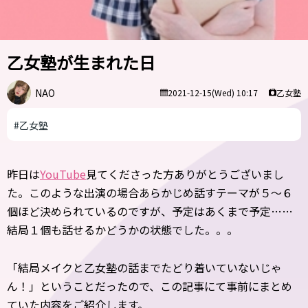
乙女塾が生まれた日
NAO
乙女塾
2021-12-15(Wed) 10:17
#乙女塾
昨日は
YouTube
見てくださった方ありがとうございまし
た。このような出演の場合あらかじめ話すテーマが５〜６
個ほど決められているのですが、予定はあくまで予定……
結局１個も話せるかどうかの状態でした。。。
「結局メイクと乙女塾の話までたどり着いていないじゃ
ん！」ということだったので、この記事にて事前にまとめ
ていた内容をご紹介します。