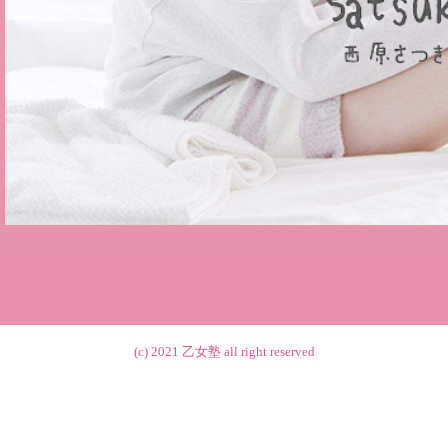
(c) 2021
乙女塾
all right reserved