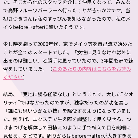
た。そこから他のスタッフを介して仲良くなって、みんな
で高野フルーツパーラーへ行ったことがきっかけです。当
初さつきさんは私のすっぴんを知らなかったので、私のメ
イクbefore→afterに驚いたそうです。
少し時を遡って2000年代、家でメイク等を自己流で始めた
ことが全てのスタートでした。「女性に見えなければ外に
出るのは難しい」と勝手に思っていたので、3年間も家で練
習をしていました。（
このあたりの内容はこちらをお読み
ください
）
結局、「実地に勝る経験なし」ということで、大した“クオ
リティ”ではなかったのですが、独学だったのが功を奏し
「誰にも思いつかない技」を駆使するようになっていまし
た。例えば、エクステで生え際を調整して良く見せる、つ
けまつげを解体して田植えのように手で植えて目を繊細に
見せる、などです。周りからはbefore→afterが大きすぎる