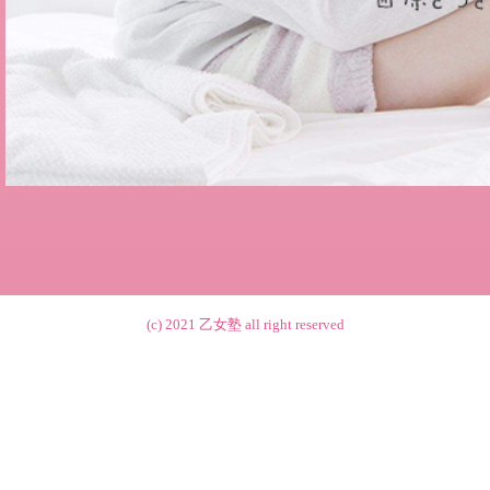
(c) 2021
乙女塾
all right reserved