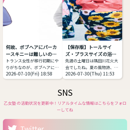
た。 トランスジェンダーは包
トガイネフィリア）とは？ オ
括的な意味をもつ表現 トラン
ートガイネフィリアとは「自
スジェンダーとは、何らかの
己女性化愛好症」「自己女性
形で性別移行をする者すべて
化偏愛性倒錯症」のことを指
を包摂する用語であり、その
します。英語で
中での多様性は多岐にわたり
「Autogynephilia」なので
ます。 一方、GID学会改めGI
略してAGというわけです。
何故、ボブヘアにパーカ
【保存版】トールサイ
学会は「性別不合学会」です
1989年にカナダの性科学者
ースキニーは難しいの
ズ・プラスサイズの浴衣
から「性別不合」に対象が限
レイ・ブランシャールによっ
か？
があ...
トランス女性が移行初期にや
先週の土曜日は隅田川花火大
定されるとしても、「性別不
て定義された比較的新しい言
りがちなのが、ボブヘアにパ
会でしたね。夏の風物詩、花
合」の現れ方は多様であり、
葉です。 日本では、自分が女
2026-07-10(Fri) 18:58
2026-07-30(Thu) 11:53
ーカー、スキニー(またはタ
火大会が始まり各地で浴衣の
それに対する対処（治療）
性化することで性的快楽・興
イツ)、スニーカーの三種の
販売が始まっています。 浴衣
も...
奮などを得ることと...
神器
これ、実は相当難
や和服は基本的には体格のお
SNS
しい。中性、ナチュラルな女
悩みがある方にこそ着て欲し
性に寄せようとしてミスって
いファッションの１つです。
乙女塾 の活動状況を更新中！リアルタイムな情報はこちらをフォロ
るケースをよく見ます。 解説
体型を寸胴に作るのが一番綺
ーしてね
します。 サイズ感をキッチリ
麗なので性差が少ない、丈が
したもの、ピッタリしたもの
長いのを短くして着る前提な
Twitter
を選ぶと難しい 女性がメンズ
ので身長の不安が少ないなど