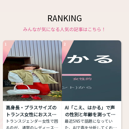
RANKING
みんなが気になる人気の記事はこちら！
1
2
高身長・プラスサイズの
AI「こえ、はかる」で声
トランス女性におススメ
の性別と年齢を測ってみ
す...
た...
トランスジェンダー女性で困
最近SNSで話題になってい
るのが、通常のレディースブ
た、AIで声を分析してくれる