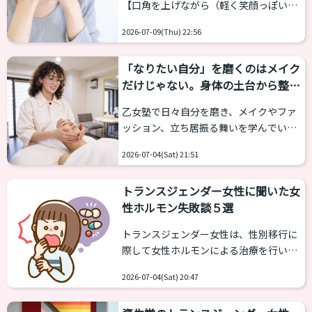
【口角を上げながら（軽く笑顔っぽい状
「ゆとり」です。だぼだぼっとしている
態で）話す】と、聞いたコトあるでしょ
から可愛いのですね。 スキニーのように
2026-07-09(Thu) 22:56
うか。 こんな簡単なコトで？って思うか
体型がでるファッションは、男性骨格や
もしれませんが…。
サイズ感がかえって目立つ場合があり
「なりたい自分」を磨くのはメイク
https://otomejuku.jp/media/7549/ 過
ま...
だけじゃない。身体の土台から整え
去にNAOもメイクのカテゴリにおいて笑
る「新宿美容整体nanairo」のボデ
顔が大事であるという記事をあげていま
乙女塾で日々自分を磨き、メイクやファ
す。 実は女性らしい声を出すボイストレ
ィメンテナンス
ッション、立ち居振る舞いを学んでいる
ーニングをする上でとっても大事です。
皆様。 鏡を見た時、「もっと女性らしい
実際には、こんな感じの変化が起きやす
2026-07-04(Sat) 21:51
シルエットになりたい」「バストライン
いです！ 声が明るくなり、好感度もアッ
や姿勢を美しく見せたい」と感じること
プする ...
トランスジェンダー女性に聞いた女
はありませんか？ どんなに美しいメイク
性ホルモン失敗談５選
やお洋服も、それを纏う「身体」という
土台が整っていなければ、その魅力は半
トランスジェンダー女性は、性別移行に
減してしまいます。 JR新宿駅新南改札か
際して女性ホルモンによる治療を行いま
ら徒歩2分の「新宿美容整体nanairo」
す。 ところが、とりわけ初期には早く女
は、解剖学や身体のメカニズムに基づい
2026-07-04(Sat) 20:47
性になりたいことから女性ホルモンを過
たプロフェッショナルな整体技術で、あ
度に追い求めるような失敗をしてしまう
なたの理想のシルエット作りを根本から