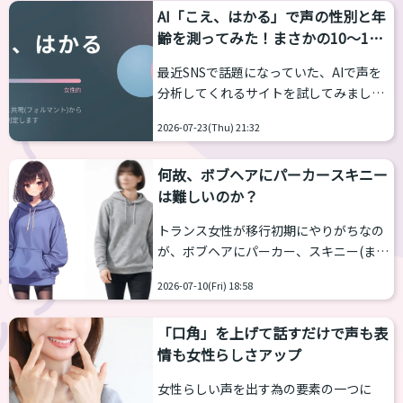
出てくるキャラのような強い印象になっ
AI「こえ、はかる」で声の性別と年
す。 体型を寸胴に作るのが一番綺麗なの
て、損してい...
齢を測ってみた！まさかの10〜18
で性差が少ない、丈が長いのを短くして
歳判定！？そのコツとは？
着る前提なので身長の不安が少ないなど
最近SNSで話題になっていた、AIで声を
です。つまり、着れるサイズ感が多いん
分析してくれるサイトを試してみまし
です。しかも、今の時代ですからサイズ
た！ 声の高さだけじゃなく、「響き」や
展開が豊富なブランドもあります。 そう
2026-07-23(Thu) 21:32
「共鳴」なども分析してくれるアプリで
聞いたら、浴衣をキレイに着こなしした
す。 こちらからどうぞ https://voice-
いですよね。 今回は、幅広いサイズを展
何故、ボブヘアにパーカースキニー
impression-checker.vercel.app/ 物語の
開...
は難しいのか？
朗読音声を録音し、その声の印象が「男
性的」か、「女性的」か、「どちらとも
トランス女性が移行初期にやりがちなの
いえない」かを判定するWebアプリケー
が、ボブヘアにパーカー、スキニー(また
ション。 ピッチだけではなく、フォルマ
はタイツ)、スニーカーの三種の神器
ント（声の共鳴: 響き方に影響する）を考
2026-07-10(Fri) 18:58
これ、実は相当難しい。中性、ナチュ
慮する。 ...
ラルな女性に寄せようとしてミスってる
「口角」を上げて話すだけで声も表
ケースをよく見ます。 解説します。 サイ
情も女性らしさアップ
ズ感をキッチリしたもの、ピッタリした
ものを選ぶと難しい 女性がメンズライク
女性らしい声を出す為の要素の一つに
や中性的な恰好をする場合、大事なのは