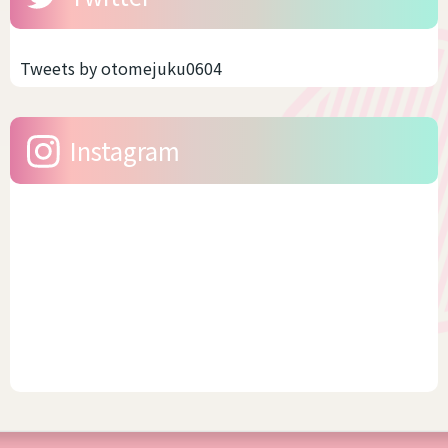
ライクや中性的な恰好をする
です。つまり、着れるサイズ
場合、大事なのは「ゆとり」
感が多いんです。しかも、今
です。だぼだぼっとしている
の時代ですからサイズ展開が
Tweets by otomejuku0604
から可愛いのですね。 スキニ
豊富なブランドもあります。
ーのように体型がでるファッ
そう聞いたら、浴衣をキレイ
ションは、男性骨格やサイズ
に着こなししたいですよね。
Instagram
感がかえって目立つ場合があ
今回は、幅広いサイズを展
りま...
開...