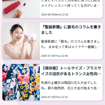
たまにデパコスで10年前に買った口紅を
での多様性は多岐にわたります。 一方、
メイクレッスンへ持ってくる方がいま
GID学会改めGI学会は「性別不合学会」
す。消費期限とかそうした問題もありま
ですから「性別不合」に対象が限定され
2026-08-03(Mon) 22:55
すが、使えたとしても、リップはとんで
るとしても、「性別不合」の現れ方は多
もなくトレンドの切り替えが早くて、種
様であり、それに対する対処（治療）
『聖装新聞』に眉毛のコラムを書き
類もたくさんあります。 今はシアーな発
も...
ました
色のティントやグロスにリップペンシル
を使ったオーバーリップ、プランパーを
聖装新聞に「眉毛」のコラムを書きまし
使ったうるつやリップが人気です。 と言
た。 まゆ毛って実はメイクで一番難しい
われて呪文のように感じたら下記を見て
と言っても過言ではない。なのに、「前
ください。あなたは何個知ってた？ 成分
2026-07-30(Thu) 22:46
髪で隠せばいいや」と放置されがちなん
で分ける 普通の口紅 顔料でできていま
です。 はえっぱなしでちょっとワイル
す。つまり、唇の上に色がのるだけなの
【保存版】トールサイズ・プラスサ
ド？少年漫画に出てくるキャラのような
で、飲み物...
イズの浴衣があるトランス女性向け
強い印象になって、損している人意外と
ブランド10選
います。ここでは、聖装新聞では文字数
先週の土曜日は隅田川花火大会でした
の都合カットした部分も含めて補足する
ね。夏の風物詩、花火大会が始まり各地
形で紹介します。 聖装新聞に眉毛のコラ
で浴衣の販売が始まっています。 浴衣や
ムを書きました
前髪で隠せばいい
2026-07-30(Thu) 11:53
和服は基本的には体格のお悩みがある方
や、と放置されがちな眉毛。少年漫画に
にこそ着て欲しいファッションの１つで