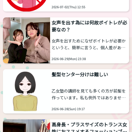
うことがあります。 多くの人が最初にや
必要なの？」「痛そうだし、どこのサロ
2026-07-02(Thu) 12:55
りがちな「
危険なボイトレ」ランキン
ンに行けばいいかわからない…」そんな
グを３つお届けします。これらは、ずば
不安を抱えて...
女声を出す為には何故ボイトレが必
り“避けた方がいい”です。 １．いきなり
要なの？
力任せで女声真似 → 喉が締まり、喉がや
られます ２．喉仏を無理やり上げ続ける
女声を出すためになぜボイトレが必要か
→ 声枯れ・声帯炎のリスク激増 ３．
というと、簡単に言うと、個人差がある
YouTubeの高度な女声チュートリアルを
ものの 声帯やのどの構造には男女差があ
最初から完コピ → とても多いのですが何
2026-06-29(Mon) 23:38
り、「生まれつきの声帯・喉の構造が男
故そうなのかがわからないので、基礎が
性仕様のまま」で女性の声を出すにはト
な...
髪型センター分けは難しい
レーニングが必要だからです。 男性と女
性の声の違いの要素（平均値）
声帯の
長さ
男性：長い(17〜25mm）
女
乙女塾の講師を見ても多くの方が前髪を
性：短い(12.5〜17.5mm)
声帯の厚
作っています。私も例外ではありませ
さ・質量
男性：厚め・重め
女
ん。 トランスジェンダー女性や女装する
性：薄め・軽め
声道の長さ・空間
2026-06-28(Sun) 19:17
方が初心者のうちにやりがちなのが、セ
男性：長い・広い
女性：短い・狭い
ンター分けの髪型です。 しかし、この髪
基本周...
高身長・プラスサイズのトランス女
型難易度SSS級です。 「眉骨」、「平た
性におススメするファッションブラ
いおでこ」、「産毛の少ない生え際」と