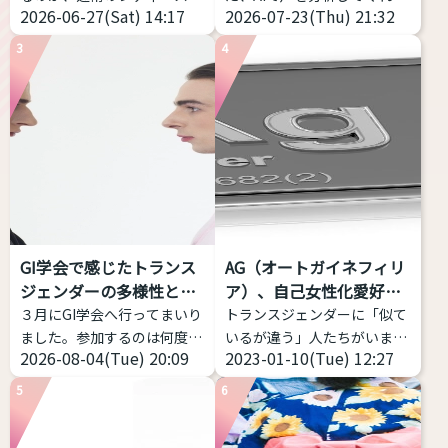
2026-06-27(Sat) 14:17
2026-07-23(Thu) 21:32
ランドだと丈が短い、大きな
サイトを試してみました！ 声
サイズがなくて困っているこ
の高さだけじゃなく、「響
3
4
とだと思います。 そこで、高
き」や「共鳴」なども分析し
身長・プラスサイズのトラン
てくれるアプリです。 こちら
スジェンダー女性におススメ
からどうぞ https://voice-
できるファッションブランド
impression-
を私のコメントつきで７つほ
checker.vercel.app/ 物語の
ど紹介致します。 ぜひ参考に
朗読音声を録音し、その声の
してみてください
高身
印象が「男性的」か、「女性
長・プラスサイズのトランス
的」か、「どちらともいえな
女性におススメするファッシ
い」かを判定するWebアプリ
GI学会で感じたトランス
AG（オートガイネフィリ
ョンブランド Nissen - SMILE
ケーション。 ピッチだけでは
ジェンダーの多様性と包
ア）、自己女性化愛好症
LAND（ニッセン スマイルラ
なく、フォルマント（声の共
括性
っ...
３月にGI学会へ行ってまいり
トランスジェンダーに「似て
ンド） 日本の通販老舗が展開
鳴: 響き方に影響する）を考
ました。参加するのは何度目
いるが違う」人たちがいま
する、「大きいサイズ」の専
慮する。 ...
2026-08-04(Tue) 20:09
2023-01-10(Tue) 12:27
かなのですが、トランスジェ
す。今回はAGと略される
門ブランドです • ...
ンダー女性当事者から見ても
（銀やデニムのメーカーじゃ
5
6
当事者の幅の広さを感じて、
ないよ）オートガイネフィリ
記事にしようと思い立ちまし
アを紹介します。 AG（オー