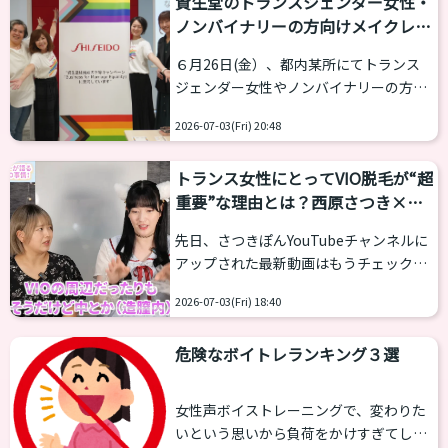
資生堂のトランスジェンダー女性・
ことがあります。 以前行ったアンケート
サポート...
ノンバイナリーの方向けメイクレッ
やヒヤリングから「絶対にやめてほし
スンに行ってきた
い」失敗を５つ紹介します。 個人輸入で
６月26日(金）、都内某所にてトランス
自己流スタート クリニックにいきホルモ
ジェンダー女性やノンバイナリーの方を
ン治療を行うには、病院探し、診療代
対象にしたなりたい自分になれるメイク
金、自分史など数々のハードルがありま
2026-07-03(Fri) 20:48
レッスンが行われました。 ３年連続の開
す。そこでインターネットの通販サイト
催となるこちらは資生堂がRainbow
を通じて個人輸入で買うケースが散見さ
トランス女性にとってVIO脱毛が“超
Tokyo北区とともに行っているもので、
れます。...
重要”な理由とは？西原さつき×脱
乙女塾でも毎年取材をさせていただいて
毛サロンオーナー・ゆきえさん対
おります。 なんと、今回は80名以上の応
先日、さつきぽんYouTubeチャンネルに
募があり先着30名のところを40名ほどの
談！
アップされた最新動画はもうチェックし
席を用意してなるべく受け入れたとのこ
ていただけましたか？ 今回は、乙女塾の
とでした。あいにくの雨でしたが、参加
2026-07-03(Fri) 18:40
西原さつきと、トランス女性の施術経験
者の熱量は非常に高いです。 当イベント
も豊富な脱毛サロンのオーナー・ゆきえ
は2024年より継続的に開催され...
危険なボイトレランキング３選
さんをお迎えして、大人のトランス女性
なら誰もが一度は悩む「VIO脱毛」をテ
ーマにディープなお話を繰り広げまし
女性声ボイストレーニングで、変わりた
た！ https://www.youtube.com/watch?
いという思いから負荷をかけすぎてしま
v=ArrPZfJ5niY 「VIO脱毛ってぶっちゃけ