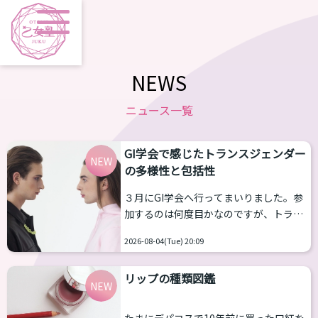
NEWS
ニュース一覧
GI学会で感じたトランスジェンダー
NEW
の多様性と包括性
３月にGI学会へ行ってまいりました。参
加するのは何度目かなのですが、トラン
スジェンダー女性当事者から見ても当事
2026-08-04(Tue) 20:09
者の幅の広さを感じて、記事にしようと
思い立ちました。 トランスジェンダーは
リップの種類図鑑
包括的な意味をもつ表現 トランスジェン
NEW
ダーとは、何らかの形で性別移行をする
者すべてを包摂する用語であり、その中