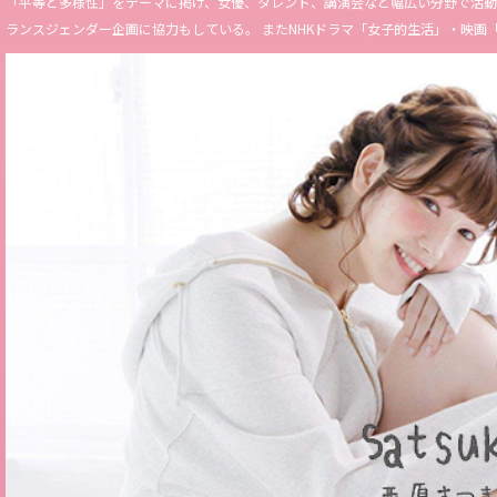
「平等と多様性」をテーマに掲げ、女優、タレント、講演会など幅広い分野で活動。 Miss 
ランスジェンダー企画に協力もしている。 またNHKドラマ「女子的生活」・映