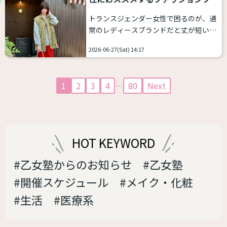
ンド7選
男女差が目立ってしまいます。（なので
トランスジェンダー女性で困るのが、通
眉骨の手術をしたり、おでこが丸い方は
常のレディースブランドだと丈が短い、
開放されて？前髪なしの髪型を作って楽
大きなサイズがなくて困っていることだ
しんでいる方もいらっしゃいます） た
2026-06-27(Sat) 14:17
と思います。 そこで、高身長・プラスサ
だ、全員がそうした方が良いかというと
イズのトランスジェンダー女性におスス
例外もあります。例えば、求心顔（目と
メできるファッションブランドを私のコ
目...
1
2
3
4
…
80
Next
メントつきで７つほど紹介致します。 ぜ
ひ参考にしてみてください
高身長・プ
ラスサイズのトランス女性におススメす
るファッションブランド Nissen - SMILE
LAND（ニッセン スマイルランド） 日本
HOT KEYWORD
の通販老舗が展開する、「大きいサイ
ズ」の専門ブランドです • ...
#乙女塾からのお知らせ
#乙女塾
#開催スケジュール
#メイク・化粧
#生活
#医療系