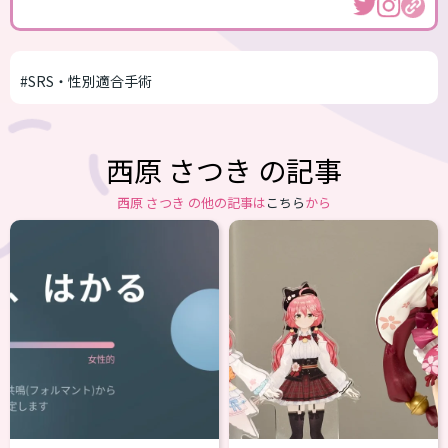
#SRS・性別適合手術
西原 さつき の記事
西原 さつき の他の記事は
こちら
から