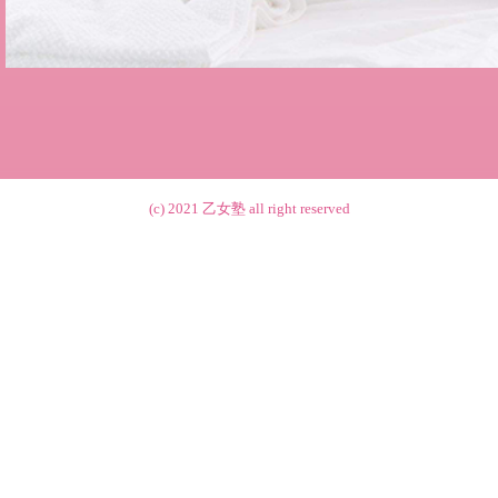
(c) 2021
乙女塾
all right reserved