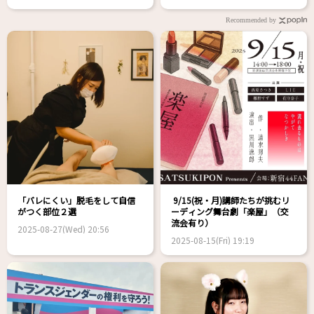
Recommended by
「バレにくい」脱毛をして自信
9/15(祝・月)講師たちが挑むリ
がつく部位２選
ーディング舞台劇「楽屋」（交
流会有り）
2025-08-27(Wed) 20:56
2025-08-15(Fri) 19:19