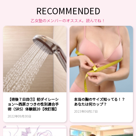
RECOMMENDED
乙女塾のメンバーのオススメ。読んでね！
【術後７日目①】初ダイレーシ
本当の胸のサイズ知ってる！？
ョン～西原さつきの性別適合手
あなたは何カップ？
術（SRS）体験談20【改訂版】
2023年06月17日
2022年09月30日