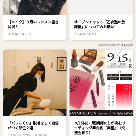
【メイク】８月のレッスン空き
オープンチャット「乙女塾の放
状況！
課後」についてのお願い
2026年08月05日
2024年02月21日
Recommended by
「バレにくい」脱毛をして自信
9/15(祝・月)講師たちが挑むリ
がつく部位２選
ーディング舞台劇「楽屋」（交
流会有り）
2025-08-27(Wed) 20:56