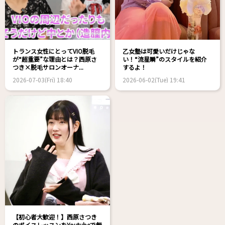
トランス女性にとってVIO脱毛
乙女塾は可愛いだけじゃな
が“超重要”な理由とは？西原さ
い！“流星瞬”のスタイルを紹介
つき×脱毛サロンオーナ...
するよ！
2026-07-03(Fri) 18:40
2026-06-02(Tue) 19:41
【初心者大歓迎！】西原さつき
のボイスレッスンをYoutubeで無