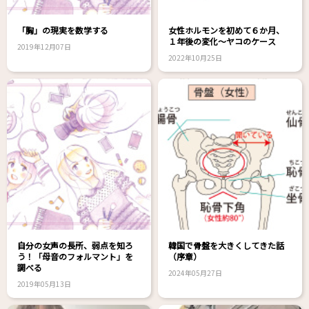
「胸」の現実を数学する
女性ホルモンを初めて６か月、
１年後の変化～ヤコのケース
2019年12月07日
2022年10月25日
自分の女声の長所、弱点を知ろ
韓国で骨盤を大きくしてきた話
う！「母音のフォルマント」を
（序章）
調べる
2024年05月27日
2019年05月13日