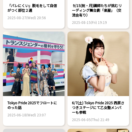
「バレにくい」脱毛をして自信
9/15(祝・月)講師たちが挑むリ
がつく部位２選
ーディング舞台劇「楽屋」（交
流会有り）
2025-08-27(Wed) 20:56
2025-08-15(Fri) 19:19
Tokyo Pride 2025でフロートに
6/7(土) Tokyo Pride 2025 西原さ
のった話
つきステージにて乙女塾メンバ
ーも参戦
2025-06-18(Wed) 23:07
2025-06-05(Thu) 21:49