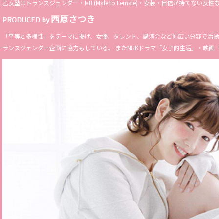
乙女塾はトランスジェンダー・MtF(Male to Female)・女装・自信が持
西原さつき
PRODUCED by
「平等と多様性」をテーマに掲げ、女優、タレント、講演会など幅広い分野で活動。 Miss 
ランスジェンダー企画に協力もしている。 またNHKドラマ「女子的生活」・映