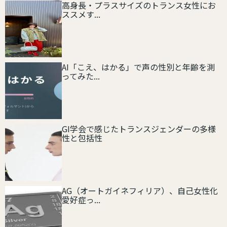
高身長・プラスサイズのトランス女性にお
ススメす...
AI「こえ、はかる」で声の性別と年齢を測
ってみた...
GI学会で感じたトランスジェンダーの多様
性と包括性
AG（オートガイネフィリア）、自己女性化
愛好症っ...