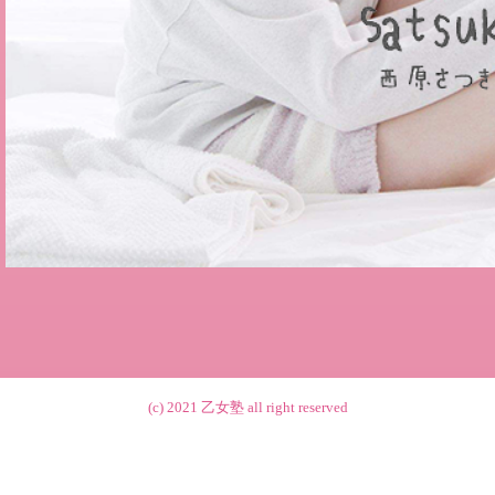
(c) 2021
乙女塾
all right reserved