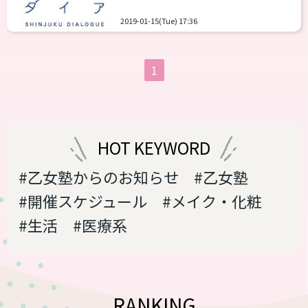
らも男性骨格の人や体格…
速、オープニングパーティーに参加して
https://t.co/BMhhM7aAiV 2020年06月
2019-01-15(Tue) 17:36
きたぞ。 バータイムの店長は、夏の乙女
28日 13:28 動物癒しの館@toyokaw...
塾交流会にも参加してくださった瞬さ
ん。このバーの売りは「SDGS」。
1
SDGS(エスディージーズ）とは聞きなれ
ない言葉かもしれないが、
「Sustainable Development Goals（持
続可能な開発目標）」の略称だ。簡単に
いうと、貧困をなくそうとか、飢餓を0
HOT KEYWORD
にとか17の大きな目標があり、その中に
はジェンダー平等を...
#乙女塾からのお知らせ
#乙女塾
#開催スケジュール
#メイク・化粧
#生活
#医療系
RANKING