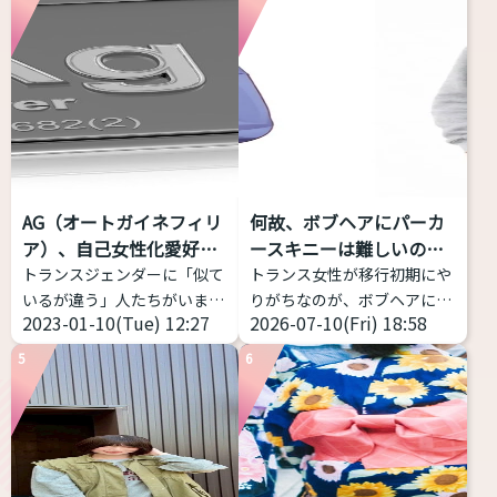
記事にしようと思い立ちまし
てくれるアプリです。 こちら
た。 トランスジェンダーは包
からどうぞ https://voice-
括的な意味をもつ表現 トラン
impression-
スジェンダーとは、何らかの
checker.vercel.app/ 物語の
形で性別移行をする者すべて
朗読音声を録音し、その声の
を包摂する用語であり、その
印象が「男性的」か、「女性
中での多様性は多岐にわたり
的」か、「どちらともいえな
ます。 一方、GID学会改めGI
い」かを判定するWebアプリ
AG（オートガイネフィリ
何故、ボブヘアにパーカ
学会は「性別不合学会」です
ケーション。 ピッチだけでは
ア）、自己女性化愛好症
ースキニーは難しいの
から「性別不合」に対象が限
なく、フォルマント（声の共
っ...
か？
トランスジェンダーに「似て
トランス女性が移行初期にや
定されるとしても、「性別不
鳴: 響き方に影響する）を考
いるが違う」人たちがいま
りがちなのが、ボブヘアにパ
合」の現れ方は多様であり、
慮する。 ...
2023-01-10(Tue) 12:27
2026-07-10(Fri) 18:58
す。今回はAGと略される
ーカー、スキニー(またはタ
それに対する対処（治療）
（銀やデニムのメーカーじゃ
イツ)、スニーカーの三種の
も...
5
6
ないよ）オートガイネフィリ
神器
これ、実は相当難
アを紹介します。 AG（オー
しい。中性、ナチュラルな女
トガイネフィリア）とは？ オ
性に寄せようとしてミスって
ートガイネフィリアとは「自
るケースをよく見ます。 解説
己女性化愛好症」「自己女性
します。 サイズ感をキッチリ