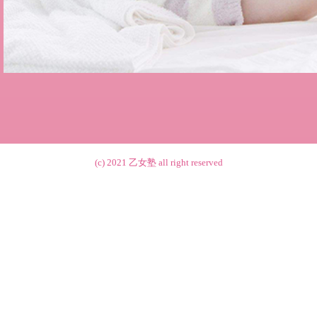
(c) 2021
乙女塾
all right reserved