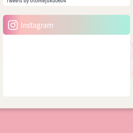
Tweets by otomejuku0604
LAND（ニッセン スマイルラ
豊富なブランドもあります。
ンド） 日本の通販老舗が展開
そう聞いたら、浴衣をキレイ
する、「大きいサイズ」の専
に着こなししたいですよね。
Instagram
門ブランドです • ...
今回は、幅広いサイズを展
開...