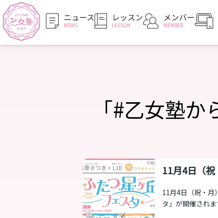
ニュース
レッスン
メンバー
NEWS
LESSON
MEMBER
「#乙女塾か
11月4日（
タ」協力して
11月4日（祝・
タ」が開催されま
ております。 乙女塾の協力 当日に販売されるオリジナルグッズであるトレカの