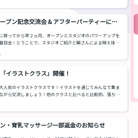
7
ない、アウティングへの懸念からマンツーマンを望まれる方も
、11月から年末にかけて“無料相談キャンペーン”をおこないま
ーがあなたのお悩みの無料相談を受けますよ。 乙女塾無料相談
ープン記念交流会 & アフターパーティーに行
10月13日より12月31日まで...
に移ってから早２ヵ月、オープンとスタジオのパワーアップを
露目会！とうことで、スタジオご紹介と瞬さんによる映え体験
。 新スタジオツアーとプチ交流会 さつきが進行を務め、参加さ
9
紹介タイムがはじまり交流会スタートです。なかには乙女塾1年
しい雰囲気でした。 自己紹介が終わったところで参加している
るミニゲームが始まりました。今回は二人一組になって共通点
日)「イラストクラス」開催！
ゲーム。お題を言って、二人同時にお題で...
大人気のイラストクラスです！イラストを通じてみんなで集ま
ながら交流しましょう！他のクラスと比べると比較的、落ち着
にオススメ！ 今回も土曜日に開催です。 イラストクラス
。最初は「みんなでお絵描き」感覚で、一緒に楽しくはじめて
いきましょう！初心者の方も大歓迎です。 日にち 10月27日（日...
ン・育乳マッサージ一部返金のお知らせ