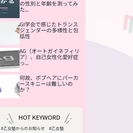
の性別と年齢を測ってみ
た...
GI学会で感じたトランス
ジェンダーの多様性と包
括性
AG（オートガイネフィリ
ア）、自己女性化愛好症
っ...
何故、ボブヘアにパーカ
ースキニーは難しいの
か？
HOT KEYWORD
#乙女塾からのお知らせ
#乙女塾