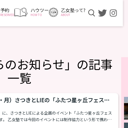
予約
ハウツー
乙女塾って?
RESERVED
HOW TO
ABOUT
らのお知らせ」の記事
一覧
祝・月）さつきとLIEの「ふたつ星ヶ丘フェス
います
月）に、さつきとLIEによる企画のイベント「ふたつ星ヶ丘フェス
す。 乙女塾では今回のイベントには制作協力という形で携わっ