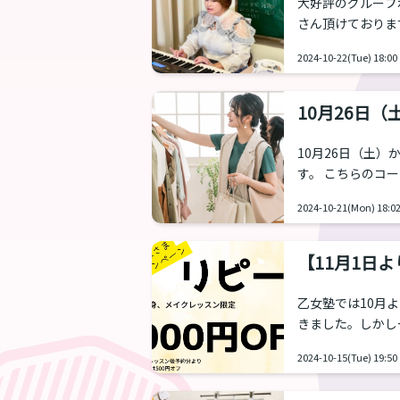
大好評のグループ
さん頂けておりま
ぁこ（花守奈子）が担当いたします。
2024-10-22(Tue) 18:00
やるの？ 基本的
ら、グループなら
練習 キーボード
10月26日
（難易度：★...
10月26日（土
す。 こちらのコ
しいなどの、抵抗
2024-10-21(Mon) 18:0
わからない、自分
ったお悩みにサポ
寸（90分） 初
【11月1日
ファッションやファ
乙女塾では10月
きました。しかし
のスキルを提供す
2024-10-15(Tue) 19:50
日より「リピータ
概要 11月1日より、「翌月の予約」をレッスン終わりに行った場合に1,000円割引