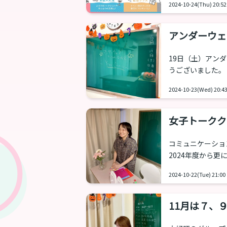
2024-10-24(Thu) 20:52
撮影を乙女塾でおこ
ボイスルームでの写真で
アンダーウェ
19日（土）アン
うございました。
熱い熱量を感じ、
2024-10-23(Wed) 20:4
しいただき、最近
終始優しい空気が
た。 本当にありがとうご
女子トークク
（木）
コミュニケーショ
2024年度から
ッスンのほかに、
2024-10-22(Tue) 21:00
も紹介され、その
トーククラスクラ
回目以降）」 と
11月は７、
に、「先輩」「後輩
ジュール