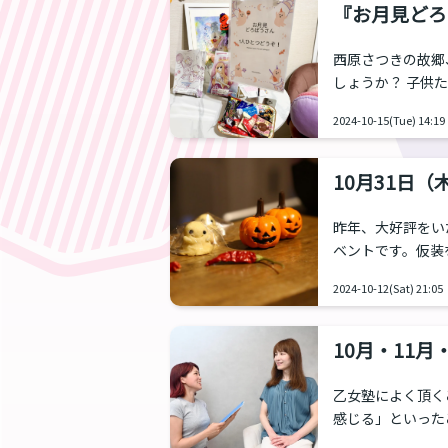
とさせていただき
『お月見どろ
身」と「メイクレッ
西原さつきの故郷
しょうか？ 子供
せん。もともと子
2024-10-15(Tue) 14:19
があるからです。
きました。 和製
うだい」と言いな
10月31日
昨年、大好評をい
ベントです。仮装
スプレも歓迎です
2024-10-12(Sat) 21:05
要 日時：2024年
場：乙女塾新スタジオ 
場が昨年の新宿ダ
10月・11
フ...
乙女塾によく頂く
感じる」といった
ンや交流会などで