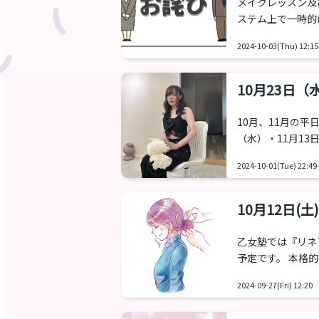
メイクレッスン及
ステム上で一時的
ん。 正しくは以
2024-10-03(Thu) 12:15
分） 14,850円
分） 19,800
しましては、レッ
10月23日
のようなことが起き
10月、11月の平
（水）・11月13
NAOからのメッセージ 平日が休みの人も多いと思うので、なる
2024-10-01(Tue) 22:49
日は対応していき
な要望いただけれ
望も合わせて募集
10月12日(
乙女塾では『リネ
予定です。 本格
ー）を募集いたし
2024-09-27(Fri) 12:20
ネアストリアのウィ
時半（各１名） 会場