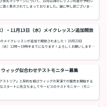
び育乳マッサージについて、10月以降のレッスン料金が予約シ
に高く表示されてしまっておりました。誠に申し訳ございませ
下の料金となります。 育乳マッサージおよびメイクレッスン（90
⇛13,760円（税込） 育乳マッサージおよびメイクレッスン（120
円⇛17,600円（税込） 修正前の料金にて既にお支払い済みの方に関
スン当日に差額を現金にてご返金させていただきます。今後こ
（水）・11月13日（水）メイクレッスン追加開放
ない...
日のメイクレッスンが追加で開放されました！ 10月23日
日（水）12時～19時半までになります！よろしくお願いします。
べく平日もできる
たいと思います。何曜日がいい！とか深夜もやって！とか色々
ば、なるべく今後の参考にさせていただきます。ご意見・ご要
中です。平日のメイクレッスンもよろしくお願いします。...
土) ウィッグ似合わせテストモニター募集
アストリア』と契約を結びウィッグの実演での販売を開始する
的なスタートに先立ちましてサービスのテストモニター（モニタ
ます。 「ウィッグ似合わせ販売」テストモニター概要 対象：リ
ッグを購入したい方 日付：2024年10月12日（土）12時、13
：乙女塾新スタジオ 〒160-0022 東京都新宿区新宿1-3-8YKB