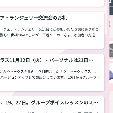
ないました！その写真を先行でご紹介いたします。 こちらは
す。三日月がテーマのお部屋。 こちらはメイクルームで
の撮影。お姫様のお化粧部屋がテーマです。 その...
ア・ランジェリー交流会のお礼
ダーウェア・ランジェリー交流会にご参加いただき誠にありがと
 難しい世相の中でしたが、下着メーカーさま、参加者の方達の
私たち一同感謝しかございません。 およそ30名もの方にお越
3
の会の中でも特に盛り上がりを感じられる時間となりました。
流れ、皆様の嬉しそうな笑顔が私たちの心も温めてくれまし
ざいました。 MAIからのメッセージ 参加くださった皆さ
ラス11月12日（火）・パーソナルは21日
ま誠にありがとうございました。 参...
ン力やトークスキル向上を目的とした「女子トーククラス」、
更にバージョンアップしてお届けしています。 10月からグループレ
パーソナルレッスン（マンツーマン）も開催中です！ テレビで
ゆるふわっとした雰囲気からハマる人が続出しています。 女子
ス分け 「女子トーククラス（初回）」 「女子トーククラス（２
、参加の条件が変わります。 より多くの方に楽しんでもらうため
９、19、27日。グループボイスレッスンのスケ
」という...