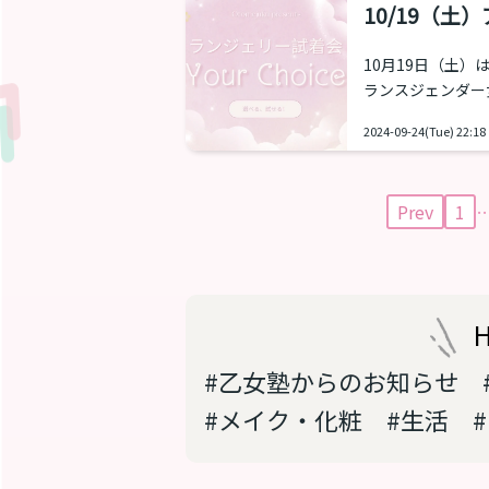
新宿御苑903 内容：内容は以下のように考えています。全て実施しない場合でも
10/19（
ご応募...
10月19日（土
ランスジェンダー
「Your Cho
2024-09-24(Tue) 22:18
することになりま
日（土）13時～、
Prev
1
#乙女塾からのお知らせ
#メイク・化粧
#生活