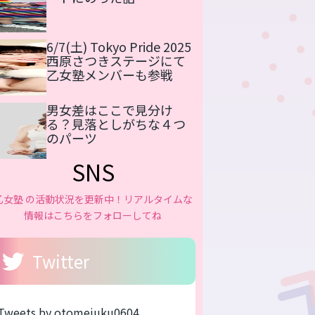
6/7(土) Tokyo Pride 2025
西原さつきステージにて
乙女塾メンバーも参戦
男女差はここで見分け
る？見落としがちな４つ
のパーツ
SNS
乙女塾 の活動状況を更新中！リアルタイムな
情報はこちらをフォローしてね
Twitter
Tweets by otomejuku0604