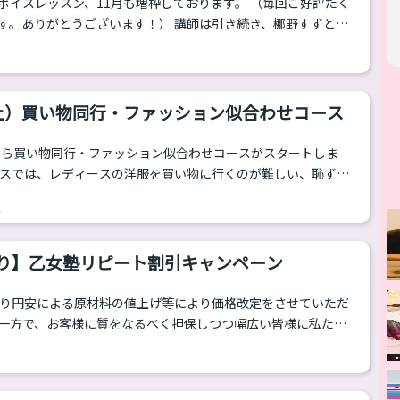
ボイスレッスン、11月も増枠しております。 （毎回ご好評たく
す。ありがとうございます！） 講師は引き続き、梛野すずとな
 グループボイスレッスンってどんなことを
にはマンツーマンレッスンで行われている内容を反映させなが
ではの取り組みも行っています！ 授業の流れ（例） １．発声
の音に合わせて高音の練習をしてみましょう。 ２．原稿読み上げ
（土）買い物同行・ファッション似合わせコース
）から買い物同行・ファッション似合わせコースがスタートしま
ースでは、レディースの洋服を買い物に行くのが難しい、恥ずか
感を感じる方や、レディースのファッションの着こなしがよく
2
のサイズに合ったものがどこに言っているのかわからないとい
ートします。 サービスの流れ 初回：ヒアリング・骨格診断・採
回はヒアリング相談会になります。あなたがしてみたいテイストの
より】乙女塾リピート割引キャンペーン
ッションのお悩みをお聞かせくだ...
より円安による原材料の値上げ等により価格改定をさせていただ
一方で、お客様に質をなるべく担保しつつ幅広い皆様に私たち
るという挑戦も常に続けています。 学割に続きまして、11月1
ー」キャンペーンを行います。 乙女塾 リピーターキャンペーン