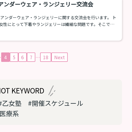
土）アンダーウェア・ランジェリー交流会
）はアンダーウェア・ランジェリーに関する交流会を行います。 ト
女性にとって下着やランジェリーは繊細な問題です。そこで
ice」とコンセプトをうってあなたのお悩みを解消するための交流会を
した。 アンダーウェア・ランジェリー交流会概要 日時：10月19
15時～、17時30分～ 各回入れ替え制 会場：乙女塾新スタジ
オ 〒160-0022 東京都新宿区新宿1-3-8YKB新宿御苑903 参加スタッフ：MA...
…
4
5
6
7
…
18
Next
HOT KEYWORD
#乙女塾
#開催スケジュール
#医療系