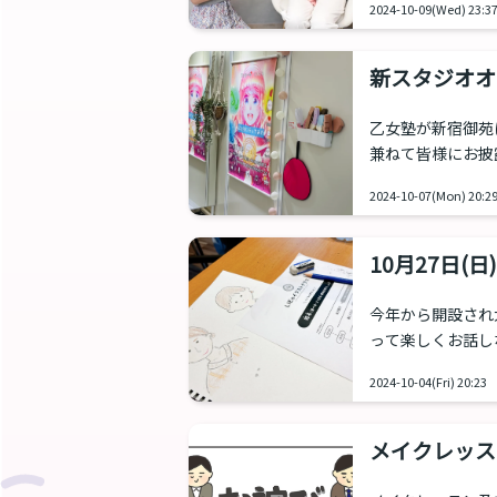
2024-10-09(Wed) 23:3
と顔を合わせたく
います。 そこで
す！一部のメンバ
新スタジオオ
キャンペーン 期間：
ってきた！
乙女塾が新宿御苑
兼ねて皆様にお披
が開催されました
2024-10-07(Mon) 20:2
れた方たちの自己
目の方もいて初々
人同士が仲良くな
10月27日(
を探す共通点探し
今年から開設され
って楽しくお話し
いた雰囲気が好きな方
2024-10-04(Fri) 20:23
概要 乙女塾のビジュアルイラストを手がけているLIEが、皆さんへイラストの描き
方をお伝えします
メイクレッス