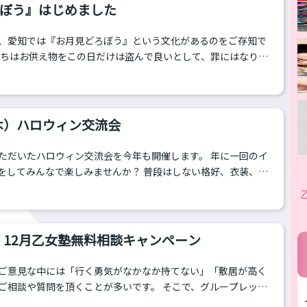
ます。（60分枠は500円の割引となります） 今回は「育乳・痩
ぼう』はじめました
スン」のみの...
、愛知では『お月見どろぼう』という文化があるのをご存知で
たちはお供え物をこの日だけは盗んで良いとして、罪にはなりま
どもたちが「泥棒」することで、豊作や幸運を願うという意味
また、子供たちもお供えものを食べると健康になると言われて
ハロウィンとも呼ばれ、子供たちが近所をねり歩き「お月見ちょ
がらお菓子やお団子をもらうようになりました。 今では愛知県
（木）ハロウィン交流会
を中心にいろんな地域で見られるようになっています。 ...
ただいたハロウィン交流会を今年も開催します。 年に一回のイ
をしてみんなで楽しみませんか？ 普段はしない格好、衣装、コ
。乙女塾メンバーも仮装していきますよ！ ハロウィン交流会概
10月31日（木） 18時50分開場 19時スタート～21時終了 会
〒160-0022 東京都新宿区新宿1-3-8YKB新宿御苑903 ＊会
イアログとは異なります。お気を付けください。 参加スタッ
月・12月乙女塾無料相談キャンペーン
ご意見な中には「行く勇気がなかなか持てない」「敷居が高く
ご相談や質問を頂くことが多いです。 そこで、グループレッス
足を運びやすくなる取り組みをしております。しかし、他の方