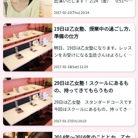
出演いたします！ 2/24（金） 0:51～
多いと思います。 そこで内容を理解して
TBSテレビ「NEWSな2人」
いただきたく「入学説明会」のお知らせ
2017-02-23(Thu) 20:24
http://www.tbs.co.jp/newsnafutari/ 番
です。 ▼入学説明会 初回：2017年11月5
組MCはNEWS小山慶一郎と加藤シゲア
日（日曜日）...
19日は乙女塾、授業中の過ごし方、
キ、生田斗真さんが初登場し通常より1
準備の仕方
分遅れての放送となるそうです。 NEWS
な2人2/24金 24:51～！@news2_tbs
明日、19日は乙女塾になります。レッス
【スタッフ日記】 こんばんは！ と、いう
ンをお受けになる生徒さんはよろしくお
ことで、来週のスタジオゲストに 生田斗
願いいたします。 アドバンスコースとな
真さんが初登場致します！！ 来週の放
2017-02-18(Sat) 12:29
ります。 以前、授業に持ってきてほしい
送...
アイテム、皆さまに貸出できるアイテム
29日は乙女塾！スクールにあるも
を紹介しました。 今回は授業での過ごし
の、持ってきてもらうもの
方や準備の仕方を紹介します。 授業中は
積極的に発言OK！ 授業中は質問大歓迎
29日は乙女塾 スタンダードコースです
です！ 生徒さん同士、講師陣で授業を作
今回はスクールにあるもの、持ってきて
っていけたらと思います。回によってお
もらうものを紹介しますね。 乙女塾で持
となしい方が多い回、生徒さん同士のお
2017-01-27(Fri) 20:23
ってきてほしいもの・スクールにあるも
しゃべりが多い回などがありますが、授
の 机の上に配備されているもの 綿棒 コ
業後、飲みに行って...
2014年〜2016年のこととか、乙女
ットン ティッシュ 鏡 化粧水 乳液 レンタ