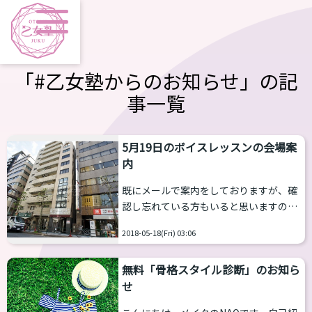
「#乙女塾からのお知らせ」の記
事一覧
5月19日のボイスレッスンの会場案
内
既にメールで案内をしておりますが、確
認し忘れている方もいると思いますので
こちらにも掲載をしておきます。 5月19
2018-05-18(Fri) 03:06
日のボイスレッスン、メイクレッスン、
骨格スタイル診断ですが場所が「女の子
無料「骨格スタイル診断」のお知ら
クラブ内」ではなく以下となります。 〒
せ
160-0022 東京都新宿区新宿２丁目３－
１５ 「秀研第５ビル」 ５階