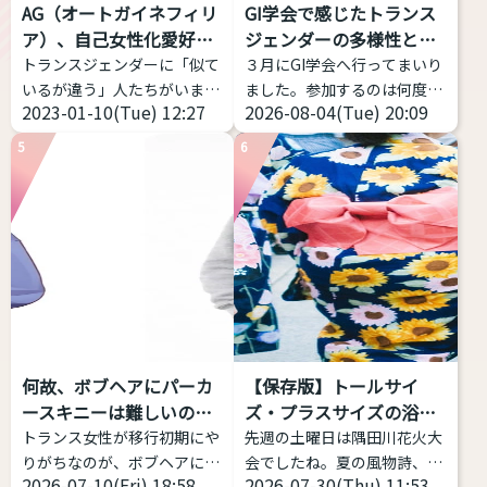
AG（オートガイネフィリ
GI学会で感じたトランス
ョンブランド Nissen - SMILE
ケーション。 ピッチだけでは
ア）、自己女性化愛好症
ジェンダーの多様性と包
LAND（ニッセン スマイルラ
なく、フォルマント（声の共
っ...
括性
トランスジェンダーに「似て
３月にGI学会へ行ってまいり
ンド） 日本の通販老舗が展開
鳴: 響き方に影響する）を考
いるが違う」人たちがいま
ました。参加するのは何度目
する、「大きいサイズ」の専
慮する。 ...
2023-01-10(Tue) 12:27
2026-08-04(Tue) 20:09
す。今回はAGと略される
かなのですが、トランスジェ
門ブランドです • ...
（銀やデニムのメーカーじゃ
ンダー女性当事者から見ても
5
6
ないよ）オートガイネフィリ
当事者の幅の広さを感じて、
アを紹介します。 AG（オー
記事にしようと思い立ちまし
トガイネフィリア）とは？ オ
た。 トランスジェンダーは包
ートガイネフィリアとは「自
括的な意味をもつ表現 トラン
己女性化愛好症」「自己女性
スジェンダーとは、何らかの
化偏愛性倒錯症」のことを指
形で性別移行をする者すべて
します。英語で
を包摂する用語であり、その
「Autogynephilia」なので
中での多様性は多岐にわたり
略してAGというわけです。
ます。 一方、GID学会改めGI
何故、ボブヘアにパーカ
【保存版】トールサイ
1989年にカナダの性科学者
学会は「性別不合学会」です
ースキニーは難しいの
ズ・プラスサイズの浴衣
レイ・ブランシャールによっ
から「性別不合」に対象が限
か？
があ...
トランス女性が移行初期にや
先週の土曜日は隅田川花火大
て定義された比較的新しい言
定されるとしても、「性別不
りがちなのが、ボブヘアにパ
会でしたね。夏の風物詩、花
葉です。 日本では、自分が女
合」の現れ方は多様であり、
2026-07-10(Fri) 18:58
2026-07-30(Thu) 11:53
ーカー、スキニー(またはタ
火大会が始まり各地で浴衣の