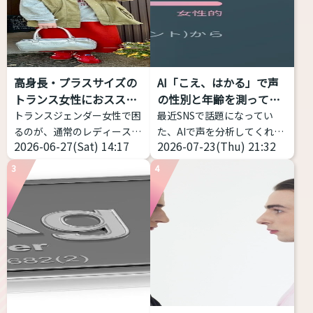
高身長・プラスサイズの
AI「こえ、はかる」で声
トランス女性におススメ
の性別と年齢を測ってみ
す...
た...
トランスジェンダー女性で困
最近SNSで話題になってい
るのが、通常のレディースブ
た、AIで声を分析してくれる
2026-06-27(Sat) 14:17
2026-07-23(Thu) 21:32
ランドだと丈が短い、大きな
サイトを試してみました！ 声
サイズがなくて困っているこ
の高さだけじゃなく、「響
3
4
とだと思います。 そこで、高
き」や「共鳴」なども分析し
身長・プラスサイズのトラン
てくれるアプリです。 こちら
スジェンダー女性におススメ
からどうぞ https://voice-
できるファッションブランド
impression-
を私のコメントつきで７つほ
checker.vercel.app/ 物語の
ど紹介致します。 ぜひ参考に
朗読音声を録音し、その声の
してみてください
高身
印象が「男性的」か、「女性
長・プラスサイズのトランス
的」か、「どちらともいえな
女性におススメするファッシ
い」かを判定するWebアプリ