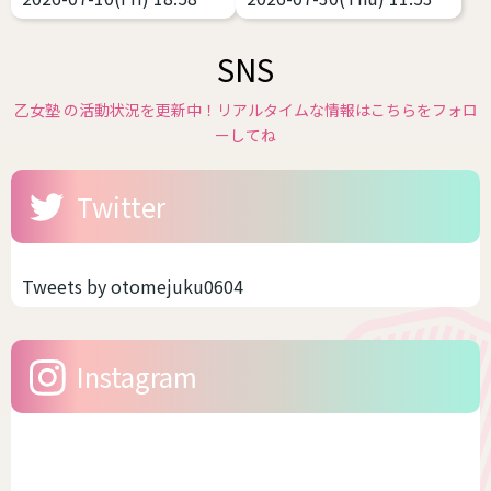
性化することで性的快楽・興
それに対する対処（治療）
イツ)、スニーカーの三種の
販売が始まっています。 浴衣
奮などを得ることと...
も...
神器
これ、実は相当難
や和服は基本的には体格のお
SNS
しい。中性、ナチュラルな女
悩みがある方にこそ着て欲し
性に寄せようとしてミスって
いファッションの１つです。
乙女塾 の活動状況を更新中！リアルタイムな情報はこちらをフォロ
るケースをよく見ます。 解説
体型を寸胴に作るのが一番綺
ーしてね
します。 サイズ感をキッチリ
麗なので性差が少ない、丈が
したもの、ピッタリしたもの
長いのを短くして着る前提な
Twitter
を選ぶと難しい 女性がメンズ
ので身長の不安が少ないなど
ライクや中性的な恰好をする
です。つまり、着れるサイズ
場合、大事なのは「ゆとり」
感が多いんです。しかも、今
です。だぼだぼっとしている
の時代ですからサイズ展開が
Tweets by otomejuku0604
から可愛いのですね。 スキニ
豊富なブランドもあります。
ーのように体型がでるファッ
そう聞いたら、浴衣をキレイ
ションは、男性骨格やサイズ
に着こなししたいですよね。
Instagram
感がかえって目立つ場合があ
今回は、幅広いサイズを展
りま...
開...