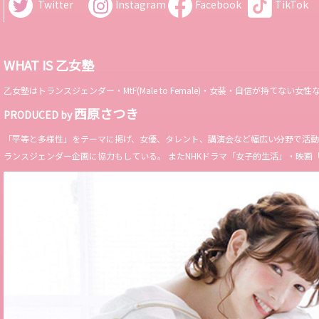
Twitter
Instagram
Facebook
TikTok
WHAT IS 乙女塾
乙女塾はトランスジェンダー・MtF(Male to Female)・女装・自信が持
西原さつき
PRODUCED by
「平等と多様性」をテーマに掲げ、女優、タレント、講演会など幅広い分野で活動。 Miss 
ランスジェンダー企画に協力もしている。 またNHKドラマ「女子的生活」・映