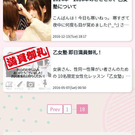
塾について
ル可能なもの 各種化粧品 化粧筆 ダッカ
ール ウィッグ 洋服 クレンジング つま
こんばんは！今日も寒いねっ。 寒すぎて
り、手ぶらで来て変身できちゃいます。
夜中に何度も目が覚めました(^_^;) さて
まさに、ワンデープリンセス！！ てな感
先月から、乙女塾がリニューアルしてス
じですが、自分の化粧品、着替え、ウ
2016-12-13(Tue) 18:17
タートしました！ 基本的にはメイクを自
ィ...
身でやって試して覚えてもらうスタンス
乙女塾 即日満員御礼！
なんですけど、初心者の方も多いのでサ
ポートします。 メイクアップアーティス
トによる本格的な指導も！ サイトも新し
女装さん、性同一性障がい者さんのため
くなったよ ↓↓↓ 乙女塾の詳細はこちら
の 10名限定女性化レッスン「乙女塾」
から↓↓http://www.sats...
おかげさまで即日満員御礼となりまし
2016-05-07(Sat) 00:50
た！ みんなありがとう～ 明日は何と、あ
る企業さんのメイクモデルをやるよ！
（みんなも絶対知ってる） お肌のため
Prev
1
…
18
に、早く寝まーす！ またね！...