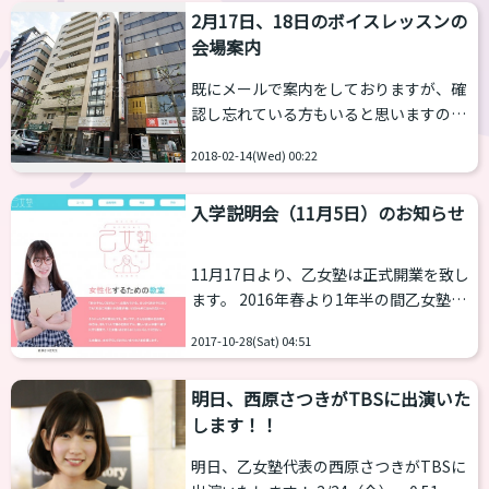
いじさんが語り合います。 ...
2月17日、18日のボイスレッスンの
たことでむしろ空いていて調査がしやす
会場案内
かったですね 撮影中の山岸スタッフとス
マホを向けたらポーズをとってくれたさ
既にメールで案内をしておりますが、確
つきさん 撮影の合間にはみんなでソフト
認し忘れている方もいると思いますので
クリームを食べたり いやー、新宿御苑て
こちらにも掲載をしておきます。 2月17
いいところですね 当日考えていた撮影ス
2018-02-14(Wed) 00:22
日（土曜）、18日（日曜）のボイスレッ
ポットがいくつかあるので...
スン、メイクレッスンですが場所が「女
入学説明会（11月5日）のお知らせ
の子クラブ内」ではなく以下となりま
す。 〒160-0022 東京都新宿区新宿２丁
目３－１５ 「秀研第５ビル」（5階に
11月17日より、乙女塾は正式開業を致し
なります） http://www.v-
ます。 2016年春より1年半の間乙女塾を
officenavi.com/rent_view/15566 ; （新
進めてまいりましたが、これからは一回
宿御苑前駅まで徒歩２分、新宿三丁目駅
2017-10-28(Sat) 04:51
あたりの費用を抑える代わりに会員制と
まで徒歩４分、JR新宿...
し、より「通いやすく」より「生徒と講
明日、西原さつきがTBSに出演いた
師の蜜な関係」を築けるような体制作り
します！！
を行っていきたいと思います。 とはい
え、何が変わるの？どんな内容なの？ま
明日、乙女塾代表の西原さつきがTBSに
だまだ「乙女塾」について知らない人も