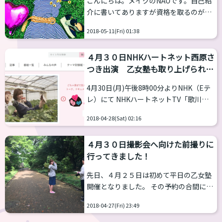
こんにちは。メイクのNAOです。自己紹
https://www.spacee.jp/listings/6823
介に書いてありますが資格を取るのが趣
（新宿御苑前駅まで徒歩２分、新宿三丁
味みたいなものでして、そのうちの１つ
目駅まで徒歩４分、JR新宿駅まで徒歩８
2018-05-11(Fri) 01:38
に骨格スタイルアドバイザーというもの
分） ワンフ...
があります。 骨格スタイル分析とは？ 人
４月３０日NHKハートネット西原さ
間は一人一人身体が違います。質感やラ
つき出演 乙女塾も取り上げられま
インの特徴など埋もれ持った骨格の特徴
す
に合わせて似合うファッションは違いま
4月30日(月)午後8時00分よりNHK（Eテ
す。 筋肉、脂肪、フレームワーク、立体
レ）にて NHKハートネットTV「歌川た
感、重心といった違いにより個々に個性
いじ×西原さつき 自分らしく何気ない
があります。 似合うアイテムを見つけら
2018-04-28(Sat) 02:16
日常を」 が放送されます 番組概要 ＬＧ
れれば、「スタイルアップしたり着やせ
ＢＴへの理解を広げようと様々なイベン
したりします」、似合わないアイテム...
４月３０日撮影会へ向けた前撮りに
トが開かれる4月下旬から５月、ハート
行ってきました！
ネットＴＶではキャンペーン「虹色ウィ
ーク」と題して、様々な切り口でセクシ
先日、４月２５日は初めて平日の乙女塾
ュアルマイノリティについて考えます。
開催となりました。 その予約の合間に４
初日は、「自分を好きになること」につ
月３０日の撮影会に向けて前撮りに行っ
いて、モデルでトランスジェンダーの西
2018-04-27(Fri) 23:49
てまいりました。当日午前中はあいにく
原さつきさんと、漫画家でゲイの歌川た
の雨 でしたが、午後になって晴れてくれ