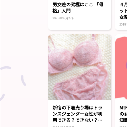
男女差の究極はここ 「骨
４
格」入門
ッ
女
2025年09月27日
201
新宿の下着売り場はトラ
M
ンスジェンダー女性が利
の
用できる？できない？調
知
査してみた