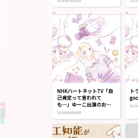
2024年05月28日
202
NHKハートネットTV「自
ト
己肯定って言われて
go
も…」ゆーこ出演のお知
201
らせ
2019年04月09日