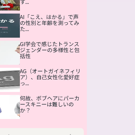
す...
AI「こえ、はかる」で声
の性別と年齢を測ってみ
た...
GI学会で感じたトランス
ジェンダーの多様性と包
括性
AG（オートガイネフィリ
ア）、自己女性化愛好症
っ...
何故、ボブヘアにパーカ
ースキニーは難しいの
か？