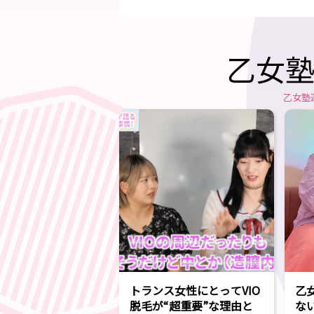
乙女塾
乙女塾
トランス女性にとってVIO
乙
脱毛が“超重要”な理由と
な