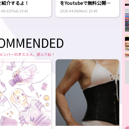
を紹介するよ！
をYoutubeで無料公開
中！
-06-02(Tue) 19:41
2026-04-06(Mon) 20:49
OMMENDED
メンバーのオススメ。読んでね！