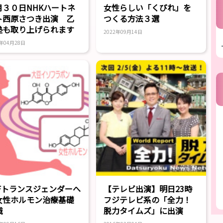
月３０日NHKハートネ
女性らしい「くびれ」を
ト西原さつき出演 乙
つくる方法３選
塾も取り上げられます
2022年09月14日
8年04月28日
tFトランスジェンダーへ
【テレビ出演】明日23時
女性ホルモン治療基礎
フジテレビ系の「全力！
識
脱力タイムズ」に出演