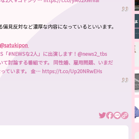
#コヤシゲ… https://t.co/yM02XWIVaI
る偏見反対など濃厚な内容になっているといいます。
@satukipon
BS「#NEWSな2人」に出演します！@news2_tbs
ついて討論する番組です。 同性婚、雇用問題、いまだ
。 金… https://t.co/Up20NRwEHs