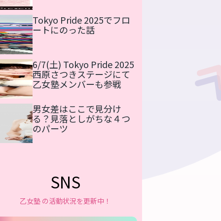
Tokyo Pride 2025でフロ
ートにのった話
6/7(土) Tokyo Pride 2025
西原さつきステージにて
乙女塾メンバーも参戦
男女差はここで見分け
る？見落としがちな４つ
のパーツ
SNS
乙女塾 の活動状況を更新中！