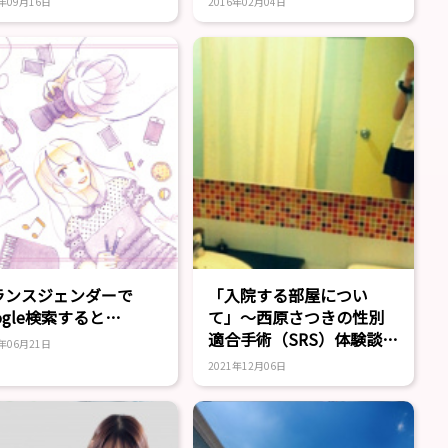
2年09月16日
2016年02月04日
ランスジェンダーで
「入院する部屋につい
ogle検索すると…
て」～西原さつきの性別
適合手術（SRS）体験談６
9年06月21日
【改訂版】
2021年12月06日