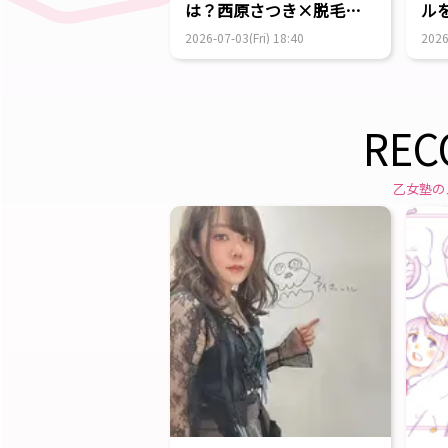
は？西原さつき×脱毛サ
ル
ロンオーナ...
2026-07-03(Fri) 18:40
2026
REC
乙女塾の