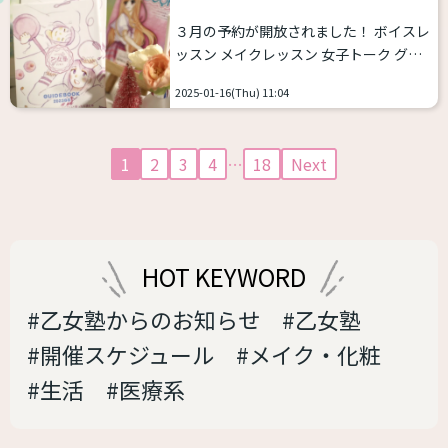
て、レッスンの確認にお使いください
３月の予約が開放されました！ ボイスレ
ね。
西原さつき
NAO
MAI
すず
ッスン メイクレッスン 女子トーク グル
花守奈子
田中カヨ 🪽LIE
つーさ
ープボイス 育乳痩身 イラストクラス 3月
ん お待ちしております。...
2025-01-16(Thu) 11:04
のレッスンを開放しています。 最短のご
予約空き情報は以下になっています。
ボイス
1月25日（土）16時～ ※キャ
1
2
3
4
…
18
Next
ンセルでました！
メイク
1月19日
（日）19時〜（60分のみ） 2月１日
（土）13時半（90分）
育乳
1月17
日（金）11時〜
グループボイス
1月
30日（木）19時〜 担当：花守奈子 2月19
HOT KEYWORD
日（水）...
#乙女塾からのお知らせ
#乙女塾
#開催スケジュール
#メイク・化粧
#生活
#医療系