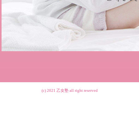
(c) 2021
乙女塾
all right reserved