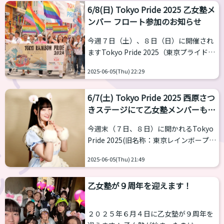
『Unmuted Voi...
6/8(日) Tokyo Pride 2025 乙女塾メ
していた“育乳”や“痩身”の特別メニュー
ンバー フロート参加のお知らせ
が、今後はnanairoバストで一元でのご
予約が可能となります。メニューの自由
今週７日（土）、８日（日）に開催され
度も広がり、よりスムーズに、自分にぴ
ますTokyo Pride 2025（東京プライド)
ったりのケアを選べるようになりまし
にて乙女塾メンバーがフロートに参加致
た。もちろん料金も、これまでと変わら
2025-06-05(Thu) 22:29
します。 ８日の東京プライドのプライド
ず特別価格の対象です。 この提携に至る
パレード(Pride Parade）にてTrans
までに、乙女塾の育乳担当として活躍し
6/7(土) Tokyo Pride 2025 西原さつ
Rightsフロートが参加、乙女塾から流星
てくれてい...
きステージにて乙女塾メンバーも参
瞬（映え講師）とつーさん（ファッショ
戦
ン講師）が参加致します。 Trans Rights
今週末（７日、８日）に開かれるTokyo
フロートについて Tokyo Pride 2025で
Pride 2025(旧名称：東京レインボープラ
は、「Same Life, Same Rights」のテー
イド、会場：代々木公園）にて西原さつ
マのもと、トランスジェンダーの権利...
2025-06-05(Thu) 21:49
き（スタジオさつきぽん）がステージに
て歌を披露いたします。 すでにX（旧：
乙女塾が９周年を迎えます！
twitter）で各メンバーのツイートで知っ
て下さる方もいらっしゃるかもしれませ
んが…。 西原さつきとともに映えある舞
２０２５年６月４日に乙女塾が９周年を
台へ、乙女塾から有志のダンスチームを