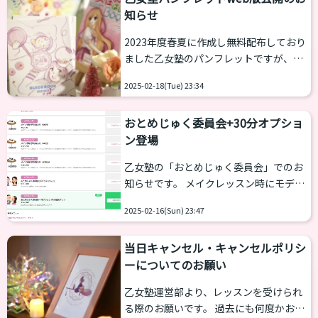
着たい服...
知らせ
予約ができない ・メッセージ配信ができ
ない LINEヤフー公式による声明はこちら
2023年度春夏に作成し無料配布しており
になります。 https://api.line-
ました乙女塾のパンフレットですが、先
status.info/?
週末を最後に現在在庫を切らしておりま
utm_source=embed&ldtag_cl=xEZML
2025-02-18(Tue) 23:34
す。つきましては、春頃にバージョンア
4qX...
ップされる予定です。 前回から新たに新
おとめじゅく委員会+30分オプショ
設された「イラストクラス」「育乳・瘦
ン登場
身マッサージ」「買い物同行・ファッシ
ョン似合わせ」コースが新設され、また
乙女塾の「おとめじゅく委員会」でのお
今年7月から新宿御苑にて新スタジオを
知らせです。 メイクレッスン時にモデル
オープンいたしました。新しいパンフレ
をお願いしております「おとめじゅく委
ットではそのあたりの情報が網羅された
2025-02-16(Sun) 23:47
員会」の中で120分コースをとりたいと
バージョンになる予定です。 尽きまして
いう要望が何名かから出ておりました。
は無料配布しておりました。パンフレッ
当日キャンセル・キャンセルポリシ
そのことで＋30分延長するオプションを
トのweb版を公開さ...
ーについてのお願い
別途用意しメニュー化致しました。 予約
メニュー内「おとめじゅく委員会＋オプ
乙女塾運営部より、レッスンを受けられ
ション30分延長プラン」をお選びくださ
る際のお願いです。 過去にも何度かお願
い。 おとめじゅく委員会は現在は募集を