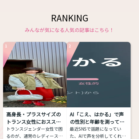
RANKING
みんなが気になる人気の記事はこちら！
1
2
高身長・プラスサイズの
AI「こえ、はかる」で声
トランス女性におススメ
の性別と年齢を測ってみ
す...
た...
トランスジェンダー女性で困
最近SNSで話題になってい
るのが、通常のレディースブ
た、AIで声を分析してくれる