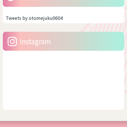
ライクや中性的な恰好をする
です。つまり、着れるサイズ
場合、大事なのは「ゆとり」
感が多いんです。しかも、今
です。だぼだぼっとしている
の時代ですからサイズ展開が
Tweets by otomejuku0604
から可愛いのですね。 スキニ
豊富なブランドもあります。
ーのように体型がでるファッ
そう聞いたら、浴衣をキレイ
ションは、男性骨格やサイズ
に着こなししたいですよね。
Instagram
感がかえって目立つ場合があ
今回は、幅広いサイズを展
りま...
開...