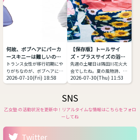
括的な意味をもつ表現 トラン
ートガイネフィリアとは「自
スジェンダーとは、何らかの
己女性化愛好症」「自己女性
形で性別移行をする者すべて
化偏愛性倒錯症」のことを指
を包摂する用語であり、その
します。英語で
中での多様性は多岐にわたり
「Autogynephilia」なので
ます。 一方、GID学会改めGI
略してAGというわけです。
何故、ボブヘアにパーカ
【保存版】トールサイ
学会は「性別不合学会」です
1989年にカナダの性科学者
ースキニーは難しいの
ズ・プラスサイズの浴衣
から「性別不合」に対象が限
レイ・ブランシャールによっ
か？
があ...
トランス女性が移行初期にや
先週の土曜日は隅田川花火大
定されるとしても、「性別不
て定義された比較的新しい言
りがちなのが、ボブヘアにパ
会でしたね。夏の風物詩、花
合」の現れ方は多様であり、
葉です。 日本では、自分が女
2026-07-10(Fri) 18:58
2026-07-30(Thu) 11:53
ーカー、スキニー(またはタ
火大会が始まり各地で浴衣の
それに対する対処（治療）
性化することで性的快楽・興
イツ)、スニーカーの三種の
販売が始まっています。 浴衣
も...
奮などを得ることと...
神器
これ、実は相当難
や和服は基本的には体格のお
SNS
しい。中性、ナチュラルな女
悩みがある方にこそ着て欲し
性に寄せようとしてミスって
いファッションの１つです。
乙女塾 の活動状況を更新中！リアルタイムな情報はこちらをフォロ
るケースをよく見ます。 解説
体型を寸胴に作るのが一番綺
ーしてね
します。 サイズ感をキッチリ
麗なので性差が少ない、丈が
したもの、ピッタリしたもの
長いのを短くして着る前提な
Twitter
を選ぶと難しい 女性がメンズ
ので身長の不安が少ないなど