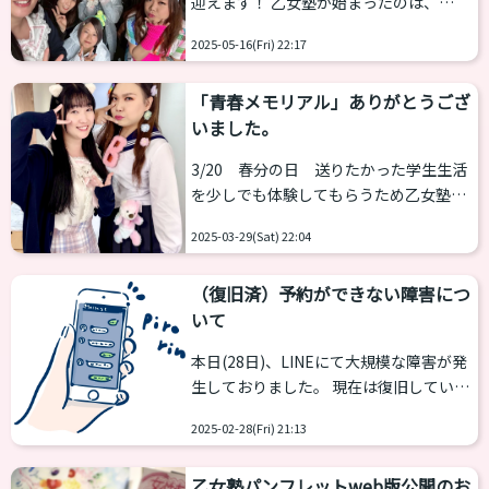
迎えます！ 乙女塾が始まったのは、
結成。バックダンサーとしてさつきの歌
2016年、当時プロパガンダというイベン
を盛り上げます。 みんなでダンス練習し
2025-05-16(Fri) 22:17
トで主催を務めていた西原さつきが、同
てました⸜( ´ ꒳ ` )⸝
汗だくになったけ
イベントでメイクブースを担当していた
どめっちゃ楽し...
「青春メモリアル」ありがとうござ
NAOに話を持ちかけたのがスタートでし
いました。
た。 （この話はNAOが調布の講演で話し
ています。その時のスライド。） 最初の
3/20 春分の日 送りたかった学生生活
打ち合わせは新宿のカフェでした。 世田
を少しでも体験してもらうため乙女塾で
谷の新代田という場所でスタートした乙
青春メモリアルが開催されました。 イベ
女塾ですがその後、新宿、下北沢と場所
2025-03-29(Sat) 22:04
ントは「ご自身の体型に合った制服」を
を移転し現在は新宿御苑にてスタジオを
選んで着てもらう制服の着用体験。その
持つまでに至りました。今では、講師陣
（復旧済）予約ができない障害につ
後は、交流会へ。 制服を着ることだけ考
やバック...
いて
えれば服さえ買ってしまえば、お家で着
たりサロンで着ることもできます。です
本日(28日)、LINEにて大規模な障害が発
が、一人だけだと寂しく感じることも。
生しておりました。 現在は復旧していま
自然と会話が弾んだり、自分たちの思い
すが、障害発生中に乙女塾公式LINEにも
出の曲を歌ったりとなかなか会えない人
2025-02-28(Fri) 21:13
以下の影響がございました。 【発生日
たちが集まれる場があると楽しい時間を
時】 2025年02月28日（金）18時未明
過ごせるんだなと思いました。 やっぱり
乙女塾パンフレットweb版公開のお
頃〜19時半頃 【主な障害内容】 ・LINE