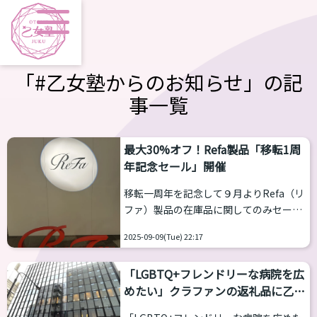
「#乙女塾からのお知らせ」の記
事一覧
最大30%オフ！Refa製品「移転1周
年記念セール」開催
移転一周年を記念して９月よりRefa（リ
ファ）製品の在庫品に関してのみセール
を執り行います。 乙女塾のメンバーでも
2025-09-09(Tue) 22:17
ヘアアイロンからシャワーヘッドまで多
数使われており、その影響もあってか愛
「LGBTQ+フレンドリーな病院を広
用者が多くなっています購入希望の方は
めたい」クラファンの返礼品に乙女
乙女塾で直接講師陣にお声掛けくださ
塾が協力
い。 乙女塾リファ製品キャンペーン概要