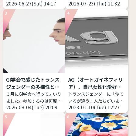
2026-06-27(Sat) 14:17
2026-07-23(Thu) 21:32
ランドだと丈が短い、大きな
サイトを試してみました！ 声
サイズがなくて困っているこ
の高さだけじゃなく、「響
3
4
とだと思います。 そこで、高
き」や「共鳴」なども分析し
身長・プラスサイズのトラン
てくれるアプリです。 こちら
スジェンダー女性におススメ
からどうぞ https://voice-
できるファッションブランド
impression-
を私のコメントつきで７つほ
checker.vercel.app/ 物語の
ど紹介致します。 ぜひ参考に
朗読音声を録音し、その声の
してみてください
高身
印象が「男性的」か、「女性
長・プラスサイズのトランス
的」か、「どちらともいえな
女性におススメするファッシ
い」かを判定するWebアプリ
GI学会で感じたトランス
AG（オートガイネフィリ
ョンブランド Nissen - SMILE
ケーション。 ピッチだけでは
ジェンダーの多様性と包
ア）、自己女性化愛好症
LAND（ニッセン スマイルラ
なく、フォルマント（声の共
括性
っ...
３月にGI学会へ行ってまいり
トランスジェンダーに「似て
ンド） 日本の通販老舗が展開
鳴: 響き方に影響する）を考
ました。参加するのは何度目
いるが違う」人たちがいま
する、「大きいサイズ」の専
慮する。 ...
2026-08-04(Tue) 20:09
2023-01-10(Tue) 12:27
かなのですが、トランスジェ
す。今回はAGと略される
門ブランドです • ...
ンダー女性当事者から見ても
（銀やデニムのメーカーじゃ
5
6
当事者の幅の広さを感じて、
ないよ）オートガイネフィリ
記事にしようと思い立ちまし
アを紹介します。 AG（オー
た。 トランスジェンダーは包
トガイネフィリア）とは？ オ