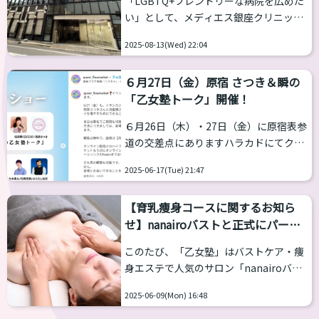
「LGBTQ+フレンドリーな病院を広めた
以下の商品に限り過去最大級に定価より
い」として、メディエス銀座クリニック
も安く提供いたします。どれも在庫限り
がクラウドファウンディングを開始しま
ということで数台のみと限定数量です。
2025-08-13(Wed) 22:04
す。 美容皮膚科として銀座
お早めにお買い求めくださいませ。 エピ
の土地で19年の歴史を誇るメディエス銀
クール（REFA EPI COOL / 美顔器、...
６月27日（金）原宿 さつき＆瞬の
座クリニック、丁寧な施術と対応に定評
「乙女塾トーク」開催！
がありgoogleの口コミは4.6と、評価が
分かれがちな美容医療業界で圧倒的な高
６月26日（木）・27日（金）に原宿表参
評価を得ています。 公式ＳＮＳ：
道の交差点にありますハラカドにてクィ
https://www.instagram.com/medieth.
アフリマーケットのメンバーがそろって
ginza/ この度、「ジェンダーフリ...
2025-06-17(Tue) 21:47
イベントが開催されます。 クィアフリー
マーケットとは？ 「LGBTQ+、ALLYの方
【育乳痩身コースに関するお知ら
にとって安全な居場所つくりを目指しま
せ】nanairoバストと正式にパート
す。」と題したチャリティーフリマで
ナーになりました
す。InstagramやX、YouTubeにて
このたび、「乙女塾」はバストケア・痩
LGBTQ+の活動をしている豪華メンバー
身エステで人気のサロン「nanairoバス
が揃い、毎年12月に開催されています。
ト」と正式なパートナーとして業務提携
乙女塾メンバーからは西原さつき、LIE、
2025-06-09(Mon) 16:48
を結びました。 今回の提携により、これ
流星瞬が参加してきました。今回は、
まで乙女塾会員さま向けに限定でご案内