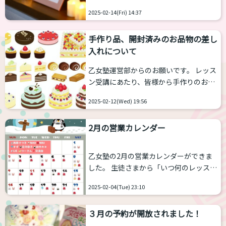
いをさせていただいています通り、乙女
止めておりますが、今後またフォーアフ
2025-02-14(Fri) 14:37
塾ではキャンセルの割り合いが非常に多
ターが掲載できるモデルをお願いするこ
く、運営部の運営を圧迫しております。
とがございます。その際はぜひご応募お
手作り品、開封済みのお品物の差し
そのため、お願いが２つございます。
待ちい...
入れについて
１．キャンセルポリシーについて今一度
ご確認をお願いいたします。ご予約日の
乙女塾運営部からのお願いです。 レッス
２日前14時以降のキャンセル→レッスン
ン受講にあたり、皆様から手作りのお菓
料の100%を頂戴する形になっておりま
子や開封済みのお品をいただくことがご
す。キャンセル、変更などある場合はお
2025-02-12(Wed) 19:56
ざいます。 コロナ禍以降、衛生面の問題
早めのご対応をお願いいたします。 ２．
から乙女塾としては受け取りをお断りし
当日キャンセルをされる場合は必ず、ご
2月の営業カレンダー
ております。大変心苦しいのですが、ご
連絡をお願いい...
理解をいただけますと幸いです。 お気持
ちはありがたく頂きます。乙女塾メンバ
乙女塾の2月の営業カレンダーができま
ーは、ただ来ていただけるだけで感謝し
した。 生徒さまから「いつ何のレッスン
ております。...
があるのか知りたい」というリクエスト
2025-02-04(Tue) 23:10
にお応えいたしまして、営業カレンダー
を今年から始めました。 ２月の営業カレ
３月の予約が開放されました！
ンダーはこちらです！担当ひとりずつマ
ークが違います。ぜひ覚えていただい