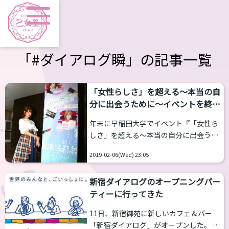
「#ダイアログ瞬」の記事一覧
「女性らしさ」を超える～本当の自
分に出会うために～イベントを終え
て
年末に早稲田大学でイベント『「女性ら
しさ」を超える～本当の自分に出会うた
めに～』が行われました。 イベントの
2019-02-06(Wed) 23:05
概要は以下のようなものでした。 メイク
の可能性を最大限に――。現在、トランスジ
新宿ダイアログのオープニングパー
ェンダーが生きる中で、「パス度（自分
ティーに行ってきた
の表現する性別が、どれくらい周囲から
認識されるかの度合い）」のトピック
11日、新宿御苑に新しいカフェ＆バー
は、最も大きな課題の一つである。そし
「新宿ダイアログ」がオープンした。 早