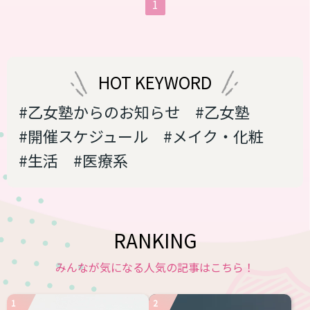
1
さん。乙女塾メンバーとの交流や同じ仕
事場で出会うことも多く、誠実な人柄も
魅力。そんな瞬さんもいわゆるトランス
当事者であり、多くの苦労をしてきまし
た。そこで、なぜそのような研修をする
HOT KEYWORD
ようになったのか、話を聞いてみまし
た。 ーー名だたる大企業さんでLGB...
#乙女塾からのお知らせ
#乙女塾
#開催スケジュール
#メイク・化粧
#生活
#医療系
RANKING
みんなが気になる人気の記事はこちら！
1
2