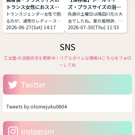
1989年にカナダの性科学者
です。だぼだぼっとしている
トランス女性におススメ
ズ・プラスサイズの浴衣
レイ・ブランシャールによっ
から可愛いのですね。 スキニ
す...
があ...
トランスジェンダー女性で困
先週の土曜日は隅田川花火大
て定義された比較的新しい言
ーのように体型がでるファッ
るのが、通常のレディースブ
会でしたね。夏の風物詩、花
葉です。 日本では、自分が女
ションは、男性骨格やサイズ
2026-06-27(Sat) 14:17
2026-07-30(Thu) 11:53
ランドだと丈が短い、大きな
火大会が始まり各地で浴衣の
性化することで性的快楽・興
感がかえって目立つ場合があ
サイズがなくて困っているこ
販売が始まっています。 浴衣
奮などを得ることと...
りま...
とだと思います。 そこで、高
や和服は基本的には体格のお
SNS
身長・プラスサイズのトラン
悩みがある方にこそ着て欲し
スジェンダー女性におススメ
いファッションの１つです。
乙女塾 の活動状況を更新中！リアルタイムな情報はこちらをフォロ
できるファッションブランド
体型を寸胴に作るのが一番綺
ーしてね
を私のコメントつきで７つほ
麗なので性差が少ない、丈が
ど紹介致します。 ぜひ参考に
長いのを短くして着る前提な
Twitter
してみてください
高身
ので身長の不安が少ないなど
長・プラスサイズのトランス
です。つまり、着れるサイズ
女性におススメするファッシ
感が多いんです。しかも、今
ョンブランド Nissen - SMILE
の時代ですからサイズ展開が
Tweets by otomejuku0604
LAND（ニッセン スマイルラ
豊富なブランドもあります。
ンド） 日本の通販老舗が展開
そう聞いたら、浴衣をキレイ
する、「大きいサイズ」の専
に着こなししたいですよね。
Instagram
門ブランドです • ...
今回は、幅広いサイズを展