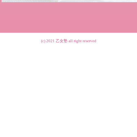
(c) 2021
乙女塾
all right reserved