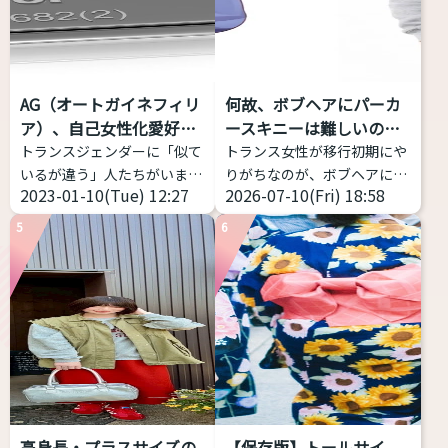
形で性別移行をする者すべて
朗読音声を録音し、その声の
を包摂する用語であり、その
印象が「男性的」か、「女性
中での多様性は多岐にわたり
的」か、「どちらともいえな
ます。 一方、GID学会改めGI
い」かを判定するWebアプリ
AG（オートガイネフィリ
何故、ボブヘアにパーカ
学会は「性別不合学会」です
ケーション。 ピッチだけでは
ア）、自己女性化愛好症
ースキニーは難しいの
から「性別不合」に対象が限
なく、フォルマント（声の共
っ...
か？
トランスジェンダーに「似て
トランス女性が移行初期にや
定されるとしても、「性別不
鳴: 響き方に影響する）を考
いるが違う」人たちがいま
りがちなのが、ボブヘアにパ
合」の現れ方は多様であり、
慮する。 ...
2023-01-10(Tue) 12:27
2026-07-10(Fri) 18:58
す。今回はAGと略される
ーカー、スキニー(またはタ
それに対する対処（治療）
（銀やデニムのメーカーじゃ
イツ)、スニーカーの三種の
も...
5
6
ないよ）オートガイネフィリ
神器
これ、実は相当難
アを紹介します。 AG（オー
しい。中性、ナチュラルな女
トガイネフィリア）とは？ オ
性に寄せようとしてミスって
ートガイネフィリアとは「自
るケースをよく見ます。 解説
己女性化愛好症」「自己女性
します。 サイズ感をキッチリ
化偏愛性倒錯症」のことを指
したもの、ピッタリしたもの
します。英語で
を選ぶと難しい 女性がメンズ
「Autogynephilia」なので
ライクや中性的な恰好をする
略してAGというわけです。
場合、大事なのは「ゆとり」
高身長・プラスサイズの
【保存版】トールサイ