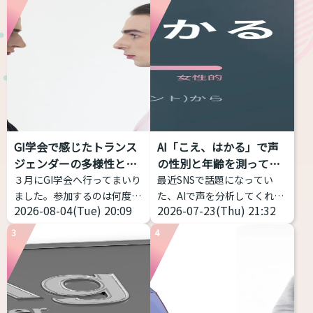
GI学会で感じたトランス
AI「こえ、はかる」で声
ジェンダーの多様性と包
の性別と年齢を測ってみ
括性
た...
３月にGI学会へ行ってまいり
最近SNSで話題になってい
ました。参加するのは何度目
た、AIで声を分析してくれる
2026-08-04(Tue) 20:09
2026-07-23(Thu) 21:32
かなのですが、トランスジェ
サイトを試してみました！ 声
ンダー女性当事者から見ても
の高さだけじゃなく、「響
3
4
当事者の幅の広さを感じて、
き」や「共鳴」なども分析し
記事にしようと思い立ちまし
てくれるアプリです。 こちら
た。 トランスジェンダーは包
からどうぞ https://voice-
括的な意味をもつ表現 トラン
impression-
スジェンダーとは、何らかの
checker.vercel.app/ 物語の