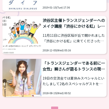
て、トランスジェンダーだけではなくほ
速、オープニングパーティーに参加して
とんどすべての人は、「他人からどう見
2019-01-15(Tue) 17:36
きたぞ。 バータイムの店長は、夏の乙女
られるか」と「自分がどうありたいか」
塾交流会にも参加してくださった瞬さ
の中で葛藤し、日々「見た目」や「身
渋谷区主催トランスジェンダーへの
ん。このバーの売りは「SDGS」。
体...
メイク講座「渋谷にかける虹」レポ
SDGS(エスディージーズ）とは聞きなれ
ート
ない言葉かもしれないが、
11月11日に渋谷区桜が丘で開かれました
「Sustainable Development Goals（持
「渋谷にかける虹」に来てくださった方
続可能な開発目標）」の略称だ。簡単に
ありがとうございました。 このイベント
いうと、貧困をなくそうとか、飢餓を0
2018-12-05(Wed) 05:16
は渋谷区が主催し、資生堂さんのご協力
にとか17の大きな目標があり、その中に
の元で行うトランスジェンダーに対する
はジェンダー平等を...
「トランスジェンダーである前に一
メイクアップ講座です。 実は定員募集
女性」瞬さんが語るトランスの現実
に対してすぐに席が埋まってしまい、行
と未来像
きたかったのに
という意見が多いため
19日の交流会では夏休みスペシャルとい
簡単にレポートをします。 昨年第一回目
たしまして2名のスペシャルゲストをお
が行われ、昨年度から登場する瞬さん、
呼びする予定です。 今回はその1人目で
資生堂さんの司会に加え、講師になお、
2018-08-15(Wed) 00:52
ある瞬さんにインタビューを敢行しまし
西原さつきも加わり、総勢４人で司会進
た。 渋谷のラジオでパーソナリティを務
行に...
め、大企業を相手にLGBT研修を行う瞬