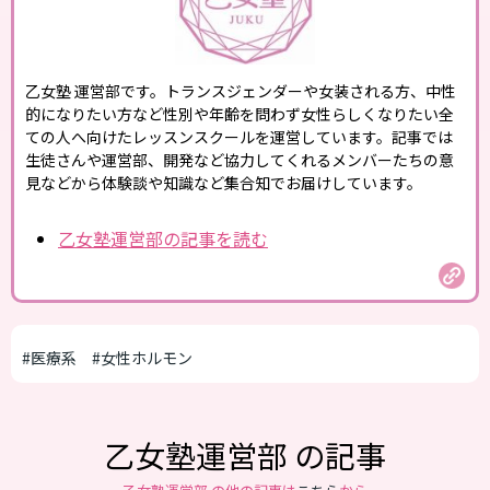
乙女塾 運営部です。トランスジェンダーや女装される方、中性
的になりたい方など性別や年齢を問わず女性らしくなりたい全
ての人へ向けたレッスンスクールを運営しています。記事では
生徒さんや運営部、開発など協力してくれるメンバーたちの意
見などから体験談や知識など集合知でお届けしています。
乙女塾運営部の記事を読む
#医療系
#女性ホルモン
乙女塾運営部 の記事