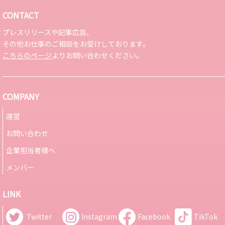
CONTACT
プレスリリースや記事広告、
その他お仕事のご相談をお受けしております。
こちらのページ
よりお問い合わせください。
COMPANY
運営
お問い合わせ
企業担当者様へ
メンバー
LINK
Twitter
Instagram
Facebook
TikTok