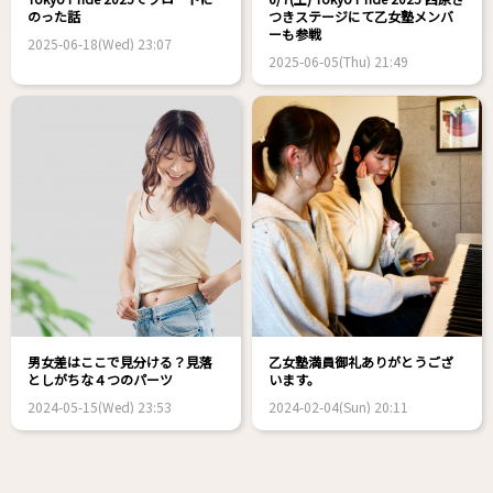
のった話
つきステージにて乙女塾メンバ
ーも参戦
2025-06-18(Wed) 23:07
2025-06-05(Thu) 21:49
男女差はここで見分ける？見落
乙女塾満員御礼ありがとうござ
としがちな４つのパーツ
います。
2024-05-15(Wed) 23:53
2024-02-04(Sun) 20:11