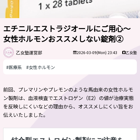
エチニルエストラジオールにご用心～
女性ホルモンおススメしない錠剤②
乙女塾運営部
乙女塾
2026-03-09(Mon) 23:43
#医療系
#女性ホルモン
前回、プレマリンやプレモンのような馬由来の女性ホルモ
ン製剤は、血液検査でエストロゲン（E2）の値が治療実態
を反映しにくいなどの理由から、オススメしにくい旨をお
伝えいたしました。