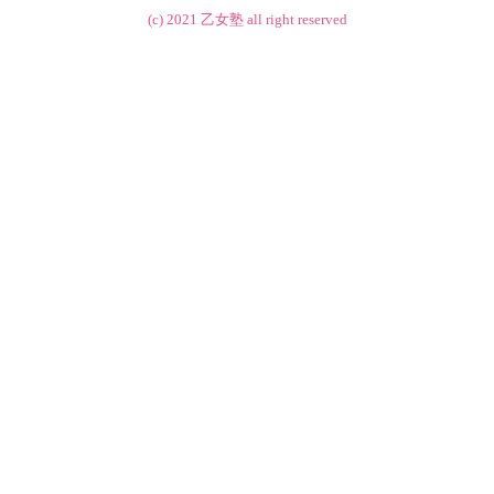
(c) 2021
乙女塾
all right reserved