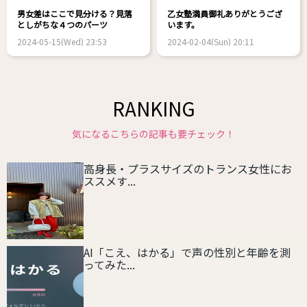
男女差はここで見分ける？見落
乙女塾満員御礼ありがとうござ
としがちな４つのパーツ
います。
2024-05-15(Wed) 23:53
2024-02-04(Sun) 20:11
RANKING
気になるこちらの記事も要チェック！
高身長・プラスサイズのトランス女性にお
ススメす...
AI「こえ、はかる」で声の性別と年齢を測
ってみた...