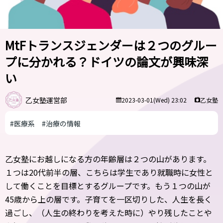
MtFトランスジェンダーは２つのグルー
プに分かれる？ドイツの論文が興味深
い
乙女塾運営部
乙女塾
2023-03-01(Wed) 23:02
#医療系
#治療の情報
乙女塾にお越しになる方の年齢層は２つの山があります。
１つは20代前半の層、こちらは学生であり就職時に女性と
して働くことを目標とするグループです。もう１つの山が
45歳から上の層です。子育てを一区切りした、人生を長く
過ごし、（人生の終わりを考えた時に）やり残したことや