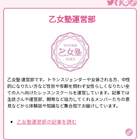
乙女塾運営部
乙女塾 運営部です。トランスジェンダーや女装される方、中性
的になりたい方など性別や年齢を問わず女性らしくなりたい全
ての人へ向けたレッスンスクールを運営しています。記事では
生徒さんや運営部、開発など協力してくれるメンバーたちの意
見などから体験談や知識など集合知でお届けしています。
乙女塾運営部の記事を読む