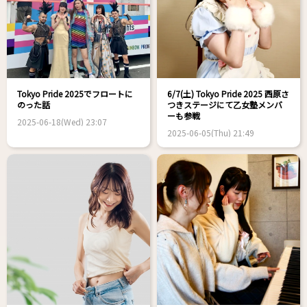
Tokyo Pride 2025でフロートに
6/7(土) Tokyo Pride 2025 西原さ
のった話
つきステージにて乙女塾メンバ
ーも参戦
2025-06-18(Wed) 23:07
2025-06-05(Thu) 21:49