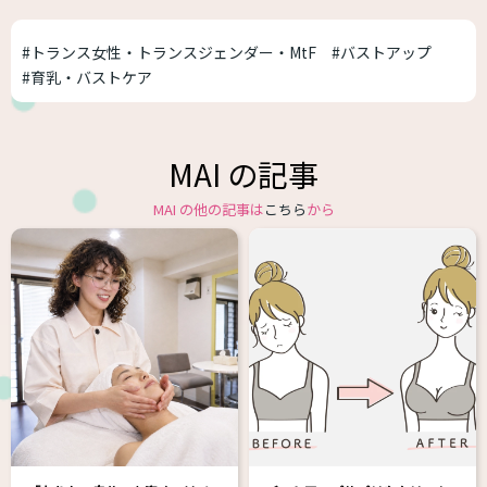
#トランス女性・トランスジェンダー・MtF
#バストアップ
#育乳・バストケア
MAI の記事
MAI の他の記事は
こちら
から