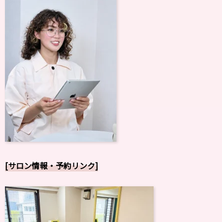
[
サロン情報・予約リンク]