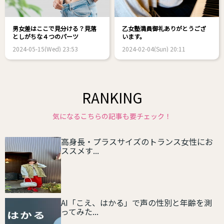
男女差はここで見分ける？見落
乙女塾満員御礼ありがとうござ
としがちな４つのパーツ
います。
2024-05-15(Wed) 23:53
2024-02-04(Sun) 20:11
RANKING
気になるこちらの記事も要チェック！
高身長・プラスサイズのトランス女性にお
ススメす...
AI「こえ、はかる」で声の性別と年齢を測
ってみた...