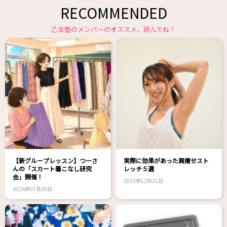
RECOMMENDED
乙女塾のメンバーのオススメ。読んでね！
【新グループレッスン】つーさ
実際に効果があった肩痩せスト
んの「スカート着こなし研究
レッチ５選
会」開催！
2023年12月21日
2026年07月20日