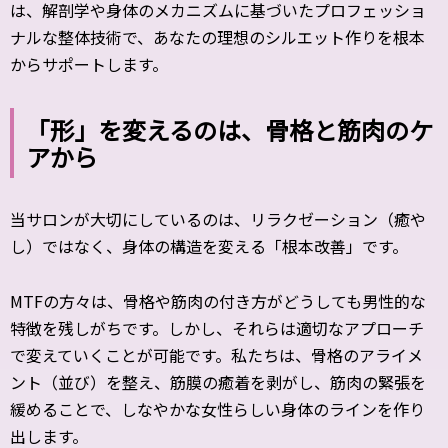
は、解剖学や身体のメカニズムに基づいたプロフェッショ
ナルな整体技術で、あなたの理想のシルエット作りを根本
からサポートします。
「形」を変えるのは、骨格と筋肉のケ
アから
当サロンが大切にしているのは、リラクゼーション（癒や
し）ではなく、身体の構造を変える「根本改善」です。
MTFの方々は、骨格や筋肉の付き方がどうしても男性的な
特徴を残しがちです。しかし、それらは適切なアプローチ
で変えていくことが可能です。私たちは、骨格のアライメ
ント（並び）を整え、筋膜の癒着を剥がし、筋肉の緊張を
緩めることで、しなやかな女性らしい身体のラインを作り
出します。