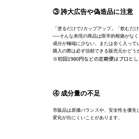
③ 誇大広告や偽造品に注意
「塗るだけで2カップアップ」「飲むだ
──そんな表現の商品は医学的根拠がな
成分が極端に少ない、または全く入って
購入の際は必ず信頼できる販売元かどう
※初回1980円などの定期便はプロと
④ 成分量の不足
市販品は原価バランスや、安全性を優先
変化が出にくいことがあります。