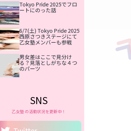
Tokyo Pride 2025でフロ
ートにのった話
6/7(土) Tokyo Pride 2025
西原さつきステージにて
乙女塾メンバーも参戦
男女差はここで見分け
る？見落としがちな４つ
のパーツ
SNS
乙女塾 の活動状況を更新中！
Twitter