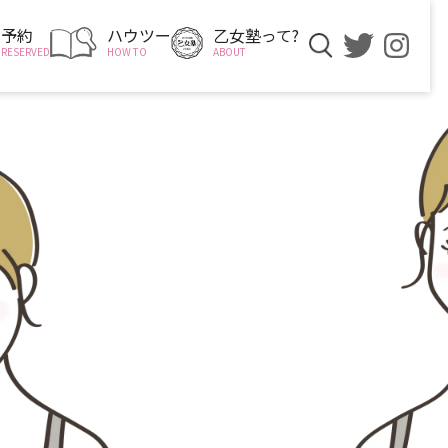
予約
ハウツー
乙女塾って?
RESERVED
HOW TO
ABOUT