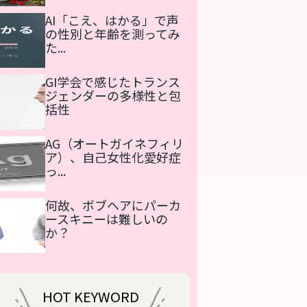
AI「こえ、はかる」で声
の性別と年齢を測ってみ
た...
GI学会で感じたトランス
ジェンダーの多様性と包
括性
AG（オートガイネフィリ
ア）、自己女性化愛好症
っ...
何故、ボブヘアにパーカ
ースキニーは難しいの
か？
HOT KEYWORD