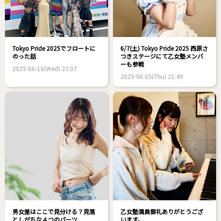
Tokyo Pride 2025でフロートに
6/7(土) Tokyo Pride 2025 西原さ
のった話
つきステージにて乙女塾メンバ
ーも参戦
2025-06-18(Wed) 23:07
2025-06-05(Thu) 21:49
男女差はここで見分ける？見落
乙女塾満員御礼ありがとうござ
としがちな４つのパーツ
います。