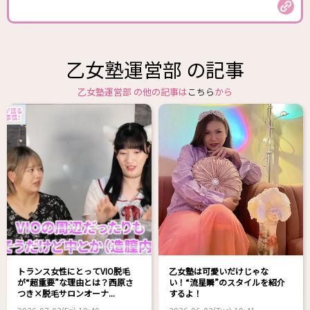
乙女塾運営部 の記事
乙女塾運営部 の他の記事は
こちら
から
トランス女性にとってVIO脱毛
乙女塾は可愛いだけじゃな
が“超重要”な理由とは？西原さ
い！“流星瞬”のスタイルを紹介
つき×脱毛サロンオーナ...
するよ！