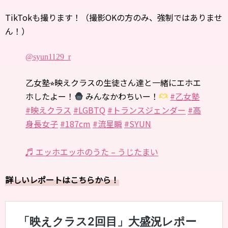
TikTokも撮ります！（撮影OKの方のみ、強制ではありませ
ん！）
@syun1129_r
乙女塾⭐︎映えクラスの生徒さん達と一緒にエホエ
ホしたよー！
みんなかわちいー！
#乙女塾
#映えクラス
#LGBTQ
#トランスジェンダー
#高
身長女子
#187cm
#流星瞬
#SYUN
♬ エッホエッホのうた – うじたまい
詳しいレポートはこちらから！