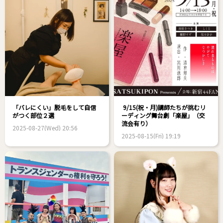
「バレにくい」脱毛をして自信
9/15(祝・月)講師たちが挑むリ
がつく部位２選
ーディング舞台劇「楽屋」（交
流会有り）
2025-08-27(Wed) 20:56
2025-08-15(Fri) 19:19