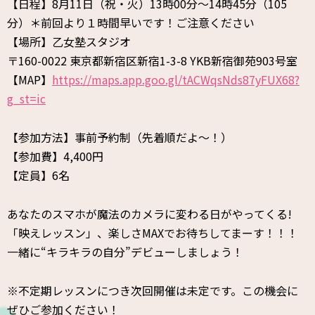
【日程】8月11日（祝・火）13時00分〜14時45分（105
分）＊前回より１時間早いです！ご注意ください
【場所】乙女塾スタジオ
〒160-0022 東京都新宿区新宿1-3-8 YKB新宿御苑903号室
【MAP】
https://maps.app.goo.gl/tACWqsNds87yFUX68?
g_st=ic
【参加方法】事前予約制（先着順だよ〜！）
【参加費】4,400円
【定員】6名
あなたのスマホが魔法のカメラに変わる日がやってくる!
「映えレッスン」、楽しさMAXでお待ちしてまーす！！！
一緒に“キラキラの自分”デビューしましょう！
※不定期レッスンにつき次回開催は未定です。この機会に
ぜひご参加ください！