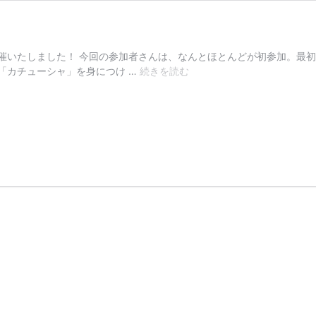
催いたしました！ 今回の参加者さんは、なんとほとんどが初参加。最
「映
「カチューシャ」を身につけ …
続きを読む
え
ク
ラ
ス
2
回
目」
大
盛
況
レ
ポ
ー
ト！