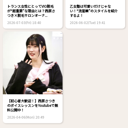
トランス女性にとってVIO脱毛
乙女塾は可愛いだけじゃな
が“超重要”な理由とは？西原さ
い！“流星瞬”のスタイルを紹介
つき×脱毛サロンオーナ...
するよ！
2026-07-03(Fri) 18:40
2026-06-02(Tue) 19:41
【初心者大歓迎！】西原さつき
のボイスレッスンをYoutubeで無
料公開中！
2026-04-06(Mon) 20:49