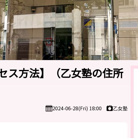
セス方法】（乙女塾の住所
乙女塾
2024-06-28(Fri) 18:00