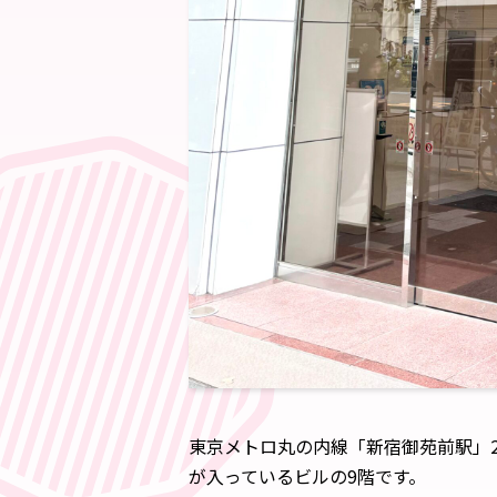
東京メトロ丸の内線「新宿御苑前駅」2
が入っているビルの9階です。