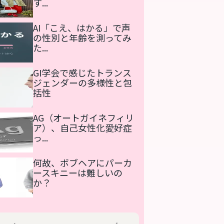
す...
AI「こえ、はかる」で声
の性別と年齢を測ってみ
た...
GI学会で感じたトランス
ジェンダーの多様性と包
括性
AG（オートガイネフィリ
ア）、自己女性化愛好症
っ...
何故、ボブヘアにパーカ
ースキニーは難しいの
か？