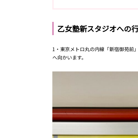
乙女塾新スタジオへの
1・東京メトロ丸の内線「新宿御苑前
へ向かいます。