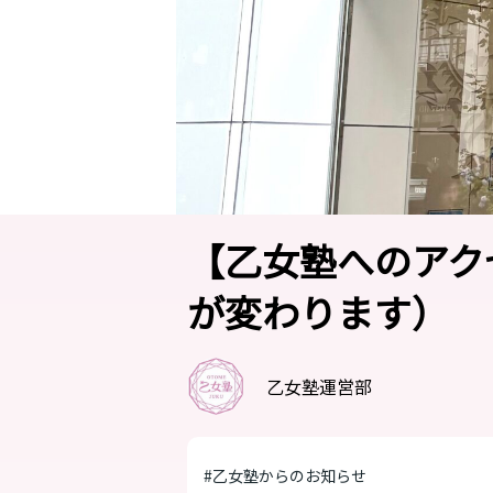
【乙女塾へのアク
が変わります）
乙女塾運営部
#乙女塾からのお知らせ