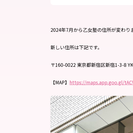
2024年7月から乙女塾の住所が変わり
新しい住所は下記です。
〒160-0022 東京都新宿区新宿1-3-8 
【MAP】
https://maps.app.goo.gl/t