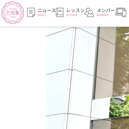
ニュース
レッスン
メンバー
NEWS
LESSON
MEMBER