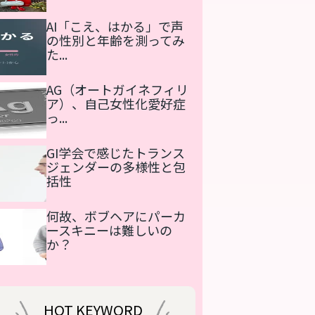
AI「こえ、はかる」で声
の性別と年齢を測ってみ
た...
AG（オートガイネフィリ
ア）、自己女性化愛好症
っ...
GI学会で感じたトランス
ジェンダーの多様性と包
括性
何故、ボブヘアにパーカ
ースキニーは難しいの
か？
HOT KEYWORD