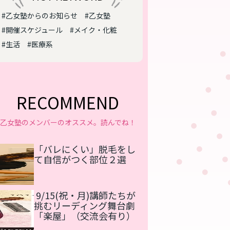
#乙女塾からのお知らせ
#乙女塾
#開催スケジュール
#メイク・化粧
#生活
#医療系
RECOMMEND
乙女塾のメンバーのオススメ。読んでね！
「バレにくい」脱毛をし
て自信がつく部位２選
9/15(祝・月)講師たちが
挑むリーディング舞台劇
「楽屋」（交流会有り）