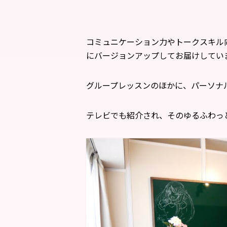
コミュニケーション力やトークスキル向
にバージョンアップしてお届けしてい
グループレッスンのほかに、パーソナ
テレビでも紹介され、そのゆるふわっ