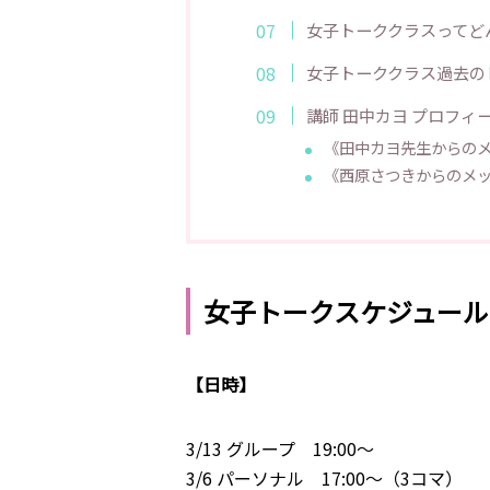
女子トーククラスってど
女子トーククラス過去の
講師 田中カヨ プロフィ
《田中カヨ先生からの
《西原さつきからのメ
女子トークスケジュール
【日時】
3/13 グループ 19:00〜
3/6 パーソナル 17:00〜（3コマ）