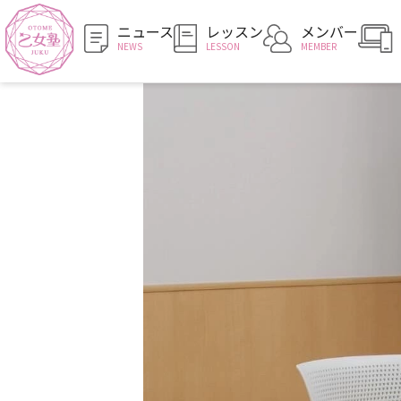
ニュース
レッスン
メンバー
NEWS
LESSON
MEMBER