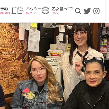
予約
ハウツー
乙女塾って?
RESERVED
HOW TO
ABOUT