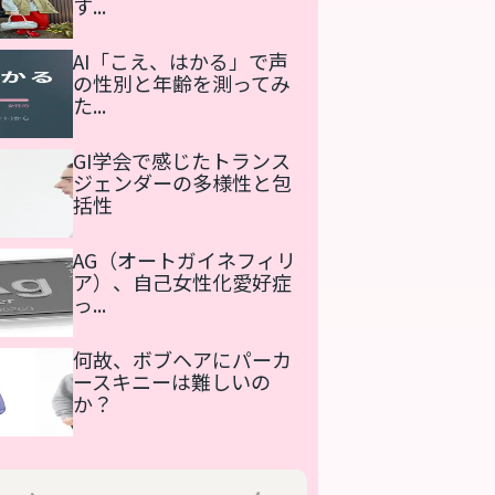
す...
AI「こえ、はかる」で声
の性別と年齢を測ってみ
た...
GI学会で感じたトランス
ジェンダーの多様性と包
括性
AG（オートガイネフィリ
ア）、自己女性化愛好症
っ...
何故、ボブヘアにパーカ
ースキニーは難しいの
か？