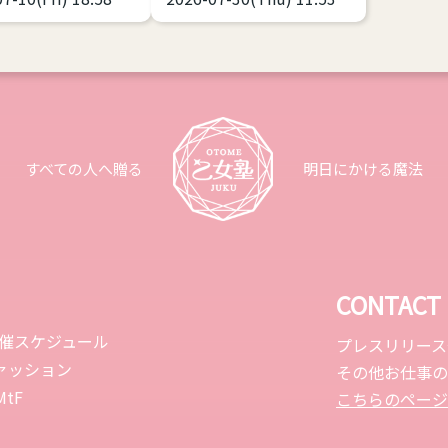
パーカー、スキニ
物詩、花火大会が始まり
（治療）も...
たはタイツ)、スニ
各地で浴衣の販売が始ま
の三種の神器
っています。 浴衣や和服
実は相当難しい。
は基本的には体格のお悩
ナチュラルな女性
みがある方にこそ着て欲
ようとしてミスっ
しいファッションの１つ
ースをよく見ま
です。 体型を寸胴に作る
すべての人へ贈る
明日にかける魔法
のが一番綺麗なので性差
ッチリしたもの、
が少ない、丈が長いのを
リしたものを選ぶ
短くして着る前提なので
メンズラ
身長の不安が少ないなど
中性的な恰好をす
です。つまり、着れるサ
CONTACT
、大事なのは「ゆ
イズ感が多いんです。し
開催スケジュール
プレスリリース
です。だぼだぼっ
かも、今の時代ですから
ァッション
その他お仕事の
いるから可愛いの
サイズ展開が豊富なブラ
tF
こちらのページ
。 スキニーのよう
ンドもあります。 そう聞
がでるファッショ
いたら、浴衣をキレイに