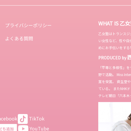
男性骨格やサイズ
着こなししたいですよ
えって目立つ場合
ね。 今回は、幅広いサイ
...
ズを展開...
WHAT IS 乙
プライバシーポリシー
乙女塾はトランスジェンダ
よくある質問
い女性など、性や自
めにお手伝いをする
PRODUCED by
「平等と多様性」を
野で活動。 Miss In
賞を受賞。 資生堂
ている。 またNH
テレビ朝日「六本木
acebook
TikTok
YouTube