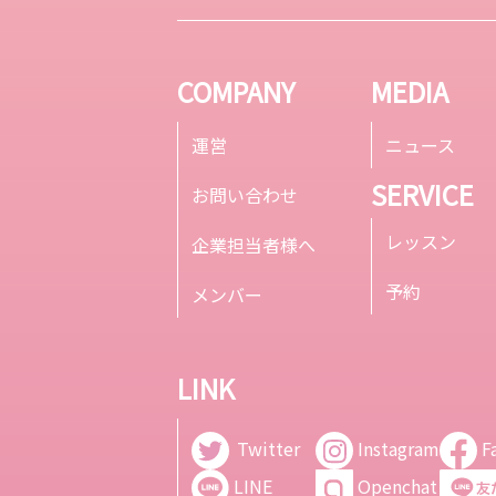
日本では、自分が女性化
ンは、
することで性的快楽・興
感がか
奮などを得ることと...
がありま
COMPANY
MEDIA
運営
ニュース
SERVICE
お問い合わせ
レッスン
企業担当者様へ
予約
メンバー
LINK
Twitter
Instagram
F
LINE
Openchat