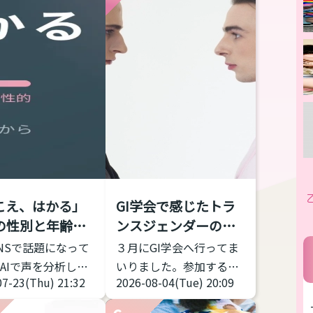
「こえ、はかる」
GI学会で感じたトラ
の性別と年齢を
ンスジェンダーの多
みた...
様性と包括性
NSで話題になって
３月にGI学会へ行ってま
AIで声を分析して
いりました。参加するの
07-23(Thu) 21:32
2026-08-04(Tue) 20:09
サイトを試してみ
は何度目かなのですが、
さだけじ
トランスジェンダー女性