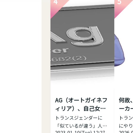
4
5
くて困っていることだと
ゃなく
思います。 そこで、高身
鳴」な
長・プラスサイズのトラ
るアプ
ンスジェンダー女性にお
らどうぞ 
ススメできるファッショ
impre
ンブランドを私のコメン
checker
トつきで７つほど紹介致
の朗読
します。 ぜひ参考にして
の声の
みてください
高身長・
か、「
プラスサイズのトランス
ちらと
女性におススメするファ
判定す
ッションブランド Nissen
ション。 ピッチ
AG（オートガイネフ
何故
- SMILE LAND（ニッセン
なく、
ィリア）、自己女性
ーカ
スマイルランド） 日本の
の共鳴
化愛好症っ...
しい
通販老舗が展開する、
る）を考
トランスジェンダーに
トラン
「大きいサイズ」の専門
「似ているが違う」人た
にやり
2023-01-10(Tue) 12:27
2026-0
ブランドです • ...