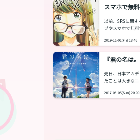
「入れ替わり」と
スマホで無料
で本人が女性にな
以前、SRSに関する
ブやスマホで無料
ます。 銀色のジェンダーズ 主 元々はヤングキ
2019-11-01(Fri) 18:46
れます。現在は、
ますが、スマホアプ
さえない主人公が
『君の名は。
が、何と登場人物がL
あのころ
先日、日本アカデ
たことは大きなニ
アニメーション映
2017-03-05(Sun) 20:00
きな感銘を受けた
ます。子供のころ
でいたというトランスの方々は多
影響を受けた漫画で