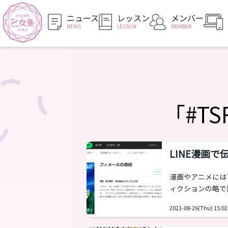
ニュース
レッスン
メンバー
NEWS
LESSON
MEMBER
「#T
LINE漫画
漫画やアニメには
ィクションの略で
す。 1990年
2021-08-26(Thu) 15:02
イトがありました
理・収集していた