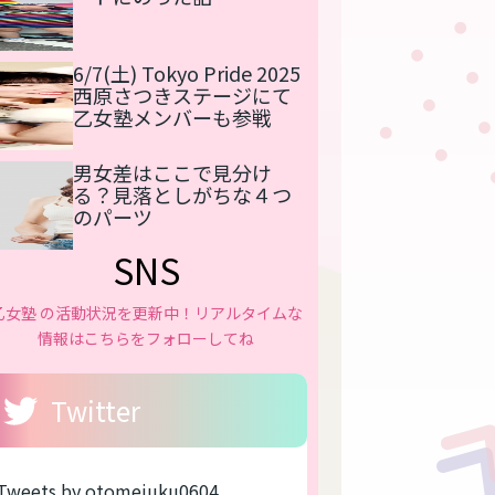
6/7(土) Tokyo Pride 2025
西原さつきステージにて
乙女塾メンバーも参戦
男女差はここで見分け
る？見落としがちな４つ
のパーツ
SNS
乙女塾 の活動状況を更新中！リアルタイムな
情報はこちらをフォローしてね
Twitter
Tweets by otomejuku0604