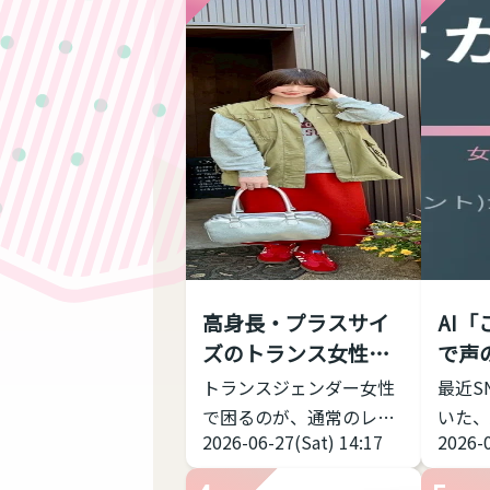
高身長・プラスサイ
AI
ズのトランス女性に
で声
おススメす...
測って
トランスジェンダー女性
最近S
で困るのが、通常のレデ
いた、
2026-06-27(Sat) 14:17
2026-
ィースブランドだと丈が
くれる
短い、大きなサイズがな
ました！ 声の高