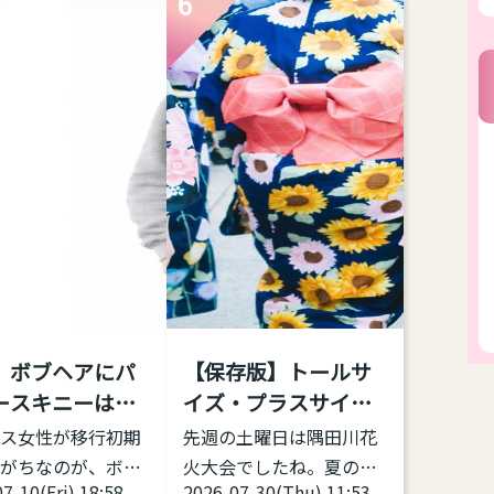
6
、「響き」や「共
当事者から見ても当事者
ども分析してくれ
の幅の広さを感じて、記
リです。 こちらか
事にしようと思い立ちま
https://voice-
した。 トランスジェンダ
ssion-
ーは包括的な意味をもつ
.vercel.app/ 物語
表現 トランスジェンダー
音声を録音し、そ
とは、何らかの形で性別
印象が「男性的」
移行をする者すべてを包
女性的」か、「ど
摂する用語であり、その
もいえない」かを
中での多様性は多岐にわ
るWebアプリケー
たります。 一方、GID学
だけでは
会改めGI学会は「性別不
、ボブヘアにパ
【保存版】トールサ
フォルマント（声
合学会」ですから「性別
ースキニーは難
イズ・プラスサイズ
: 響き方に影響す
不合」に対象が限定され
のか？
の浴衣があ...
慮する。 ...
るとしても、「性別不
ス女性が移行初期
先週の土曜日は隅田川花
合」の現れ方は多様であ
がちなのが、ボブ
火大会でしたね。夏の風
7-10(Fri) 18:58
2026-07-30(Thu) 11:53
り、それに対する対処