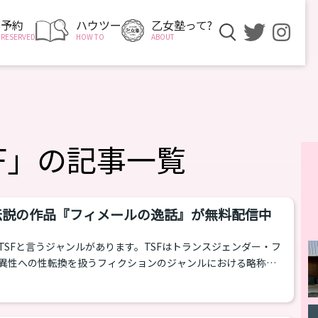
予約
ハウツー
乙女塾って?
RESERVED
HOW TO
ABOUT
SF」の記事一覧
で伝説の作品『フィメールの逸話』が無料配信中
TSFと言うジャンルがあります。TSFはトランスジェンダー・フ
異性への性転換を扱うフィクションのジャンルにおける略称で
代後期インターネット黎明期にはもうこの言葉があり国内外に専門サ
。当時は「該当作」が少なく、マニアは寄り集まって情報を整
ものでした。 とはいっても、サブジャンルも様々。「憑依」、