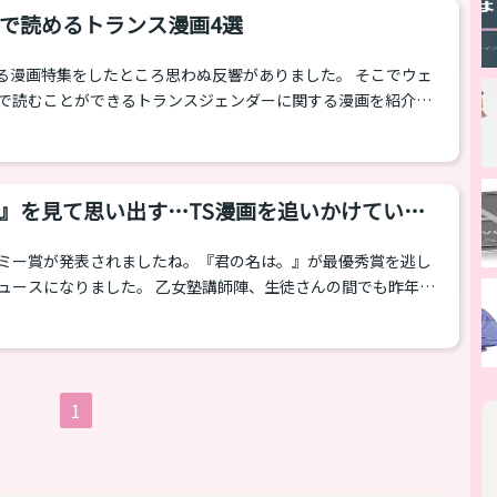
言ったフィクションならではのものが人気でした。手術や魔法
で読めるトランス漫画4選
るもや「ぼくらのへんたい」「放浪息...
漫画特集をしたところ思わぬ反響がありました。 そこでウェ
で読むことができるトランスジェンダーに関する漫画を紹介し
ングで連載されていた漫画だと思わ
コミックスは『コミックシーモア』などで有料で配信されてい
リ『LINE漫画』では1日1話無料で読むことができます。 普段
女装すると美少女に見えるという都合の良い（笑）設定です
』を見て思い出す…TS漫画を追いかけていた
GBTだら...
ミー賞が発表されましたね。『君の名は。』が最優秀賞を逃し
ュースになりました。 乙女塾講師陣、生徒さんの間でも昨年は
画の話題が良くでました。代表のさつきも『君の名は。』に大
といいます。 『君の名は。』には“トランス要素”が含まれてい
に男性が女性になったり、女装したりする漫画、アニメを読ん
いようです。 ©️「君の名は。」制作委員会 良く
1
名前があがる...