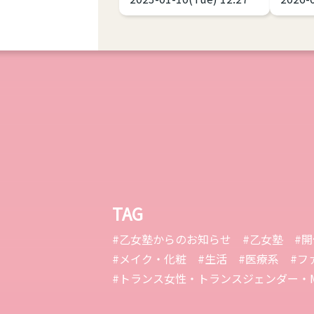
ちがいます。今回はAGと
ヘアに
略される（銀やデニムの
ー(ま
メーカーじゃないよ）オ
ーカー
ートガイネフィリアを紹
これ、
介します。 AG（オートガ
中性、
イネフィリア）とは？ オ
に寄せ
ートガイネフィリアとは
てるケ
「自己女性化愛好症」
す。 解説します。 サイズ
「自己女性化偏愛性倒錯
感をキ
症」のことを指します。
ピッタ
英語で
と難しい 女性が
TAG
「Autogynephilia」なの
イクや
で略してAGというわけで
る場合
#乙女塾からのお知らせ
#乙女塾
#
す。 1989年にカナダの性
とり」
#メイク・化粧
#生活
#医療系
#フ
科学者レイ・ブランシャ
として
#トランス女性・トランスジェンダー・M
ールによって定義された
ですね
比較的新しい言葉です。
に体型