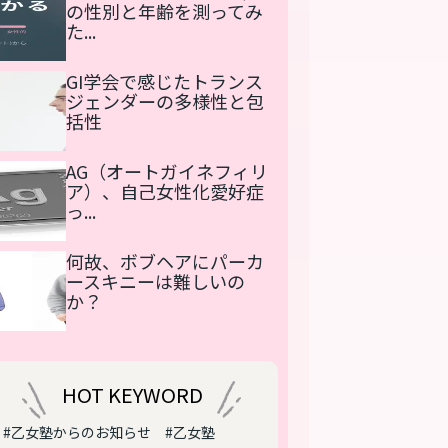
の性別と年齢を測ってみ
た...
GI学会で感じたトランス
ジェンダーの多様性と包
括性
AG（オートガイネフィリ
ア）、自己女性化愛好症
っ...
何故、ボブヘアにパーカ
ースキニーは難しいの
か？
HOT KEYWORD
#乙女塾からのお知らせ
#乙女塾