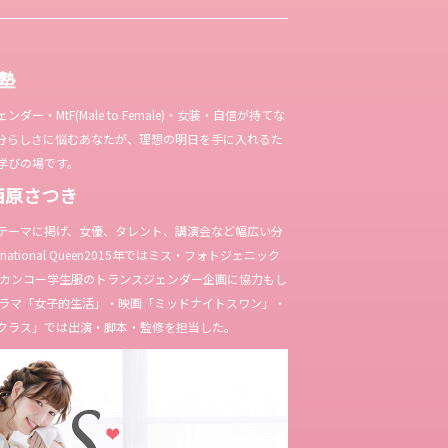
女塾
ー・MtF(Male to Female)・女装・自信が持てな
分らしさに悩むあなたが、理想の明日を手に入れるた
学びの場です。
西原さつき
テーマに掲げ、女優、タレント、講演会など幅広い分
ternational Queen2015年ではミス・フォトジェニック
やカンコー学生服のトランスジェンダー企画に協力もし
Kドラマ「女子的生活」・映画「ミッドナイトスワン」・
クラス」では出演・脚本・監修を担当した。