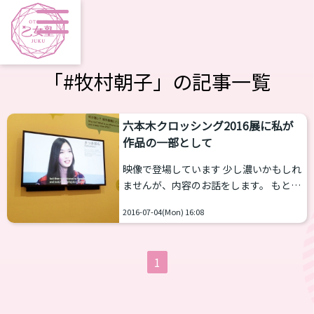
「#牧村朝子」の記事一覧
六本木クロッシング2016展に私が
作品の一部として
映像で登場しています 少し濃いかもしれ
ませんが、内容のお話をします。 もとも
と、友人でありタレントの牧村朝子（ま
2016-07-04(Mon) 16:08
きむぅ）が主軸の、同性間でもし子供を
作る事が出来たら？という内容がテーマ
のアート作品 「（Im）possible Baby」
1
「実現（不）可能な子ども」 という作品
に関わらせてもらった事が始まりでし
た。 1年以上前だったと思います。 マサ