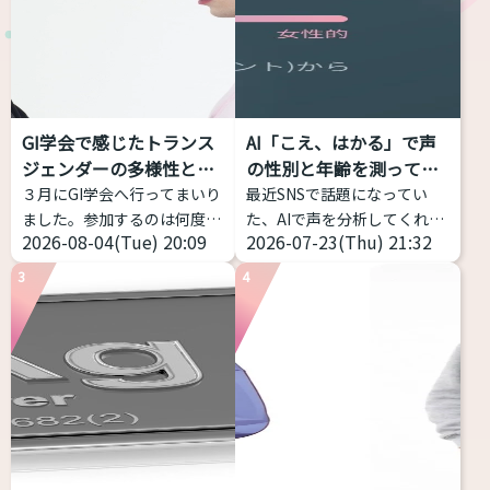
GI学会で感じたトランス
AI「こえ、はかる」で声
ジェンダーの多様性と包
の性別と年齢を測ってみ
括性
た...
３月にGI学会へ行ってまいり
最近SNSで話題になってい
ました。参加するのは何度目
た、AIで声を分析してくれる
2026-08-04(Tue) 20:09
2026-07-23(Thu) 21:32
かなのですが、トランスジェ
サイトを試してみました！ 声
ンダー女性当事者から見ても
の高さだけじゃなく、「響
3
4
当事者の幅の広さを感じて、
き」や「共鳴」なども分析し
記事にしようと思い立ちまし
てくれるアプリです。 こちら
た。 トランスジェンダーは包
からどうぞ https://voice-
括的な意味をもつ表現 トラン
impression-
スジェンダーとは、何らかの
checker.vercel.app/ 物語の
形で性別移行をする者すべて
朗読音声を録音し、その声の
を包摂する用語であり、その
印象が「男性的」か、「女性
中での多様性は多岐にわたり
的」か、「どちらともいえな