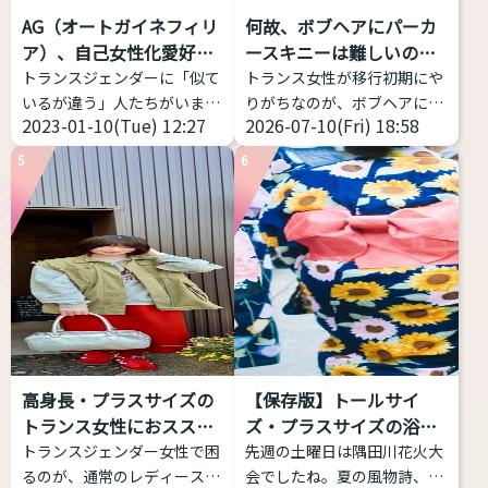
ます。 一方、GID学会改めGI
い」かを判定するWebアプリ
AG（オートガイネフィリ
何故、ボブヘアにパーカ
学会は「性別不合学会」です
ケーション。 ピッチだけでは
ア）、自己女性化愛好症
ースキニーは難しいの
から「性別不合」に対象が限
なく、フォルマント（声の共
っ...
か？
トランスジェンダーに「似て
トランス女性が移行初期にや
定されるとしても、「性別不
鳴: 響き方に影響する）を考
いるが違う」人たちがいま
りがちなのが、ボブヘアにパ
合」の現れ方は多様であり、
慮する。 ...
2023-01-10(Tue) 12:27
2026-07-10(Fri) 18:58
す。今回はAGと略される
ーカー、スキニー(またはタ
それに対する対処（治療）
（銀やデニムのメーカーじゃ
イツ)、スニーカーの三種の
も...
5
6
ないよ）オートガイネフィリ
神器
これ、実は相当難
アを紹介します。 AG（オー
しい。中性、ナチュラルな女
トガイネフィリア）とは？ オ
性に寄せようとしてミスって
ートガイネフィリアとは「自
るケースをよく見ます。 解説
己女性化愛好症」「自己女性
します。 サイズ感をキッチリ
化偏愛性倒錯症」のことを指
したもの、ピッタリしたもの
します。英語で
を選ぶと難しい 女性がメンズ
「Autogynephilia」なので
ライクや中性的な恰好をする
略してAGというわけです。
場合、大事なのは「ゆとり」
高身長・プラスサイズの
【保存版】トールサイ
1989年にカナダの性科学者
です。だぼだぼっとしている
トランス女性におススメ
ズ・プラスサイズの浴衣
レイ・ブランシャールによっ
から可愛いのですね。 スキニ
す...
があ...
トランスジェンダー女性で困
先週の土曜日は隅田川花火大
て定義された比較的新しい言
ーのように体型がでるファッ
るのが、通常のレディースブ
会でしたね。夏の風物詩、花
葉です。 日本では、自分が女
ションは、男性骨格やサイズ