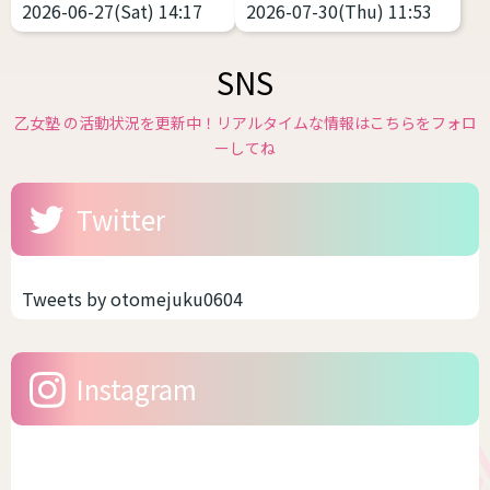
2026-06-27(Sat) 14:17
2026-07-30(Thu) 11:53
ランドだと丈が短い、大きな
火大会が始まり各地で浴衣の
性化することで性的快楽・興
感がかえって目立つ場合があ
サイズがなくて困っているこ
販売が始まっています。 浴衣
奮などを得ることと...
りま...
とだと思います。 そこで、高
や和服は基本的には体格のお
SNS
身長・プラスサイズのトラン
悩みがある方にこそ着て欲し
スジェンダー女性におススメ
いファッションの１つです。
乙女塾 の活動状況を更新中！リアルタイムな情報はこちらをフォロ
できるファッションブランド
体型を寸胴に作るのが一番綺
ーしてね
を私のコメントつきで７つほ
麗なので性差が少ない、丈が
ど紹介致します。 ぜひ参考に
長いのを短くして着る前提な
Twitter
してみてください
高身
ので身長の不安が少ないなど
長・プラスサイズのトランス
です。つまり、着れるサイズ
女性におススメするファッシ
感が多いんです。しかも、今
ョンブランド Nissen - SMILE
の時代ですからサイズ展開が
Tweets by otomejuku0604
LAND（ニッセン スマイルラ
豊富なブランドもあります。
ンド） 日本の通販老舗が展開
そう聞いたら、浴衣をキレイ
する、「大きいサイズ」の専
に着こなししたいですよね。
Instagram
門ブランドです • ...
今回は、幅広いサイズを展
開...