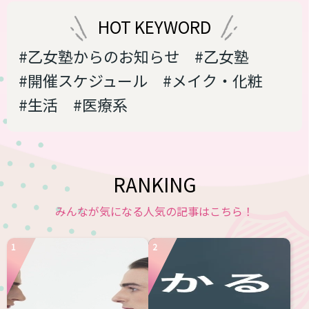
ーチューセッツ工科大学の研究員 長谷川
愛さんが、DNA情報を...
HOT KEYWORD
#乙女塾からのお知らせ
#乙女塾
#開催スケジュール
#メイク・化粧
#生活
#医療系
RANKING
みんなが気になる人気の記事はこちら！
1
2