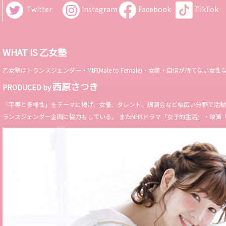
Twitter
Instagram
Facebook
TikTok
WHAT IS 乙女塾
乙女塾はトランスジェンダー・MtF(Male to Female)・女装・自信が持
西原さつき
PRODUCED by
「平等と多様性」をテーマに掲げ、女優、タレント、講演会など幅広い分野で活動。 Miss 
ランスジェンダー企画に協力もしている。 またNHKドラマ「女子的生活」・映