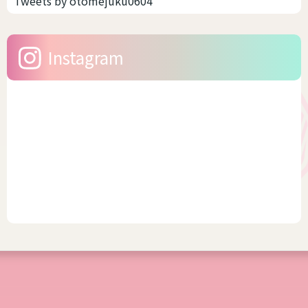
Tweets by otomejuku0604
から可愛いのですね。 スキニ
豊富なブランドもあります。
ーのように体型がでるファッ
そう聞いたら、浴衣をキレイ
ションは、男性骨格やサイズ
に着こなししたいですよね。
Instagram
感がかえって目立つ場合があ
今回は、幅広いサイズを展
りま...
開...