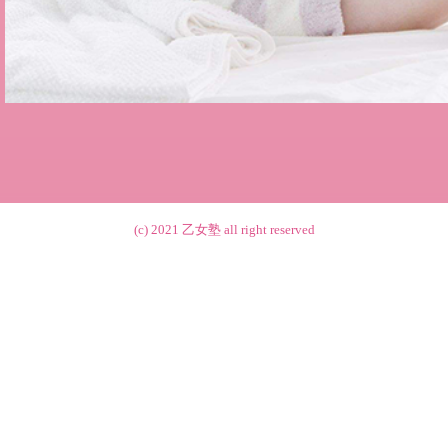
(c) 2021
乙女塾
all right reserved