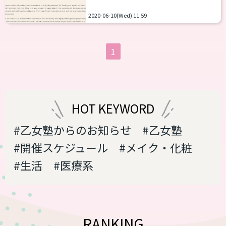
に「新しいもの」を作るきっかけとなり
害に関する物議を醸しだしています。
ました。ジェンダーフリーな制服、ジェ
2020-06-10(Wed) 11:59
「月経がある人は女性」 J.K.ローリング
ンダーレスなファッション、誰でもトイ
さんはこれまでもトランスジェンダーに
レといったものですね。ありがたい流れ
対して批判的とされるツイートをしてき
です。 し...
1
ました。 今回物議を醸したのは6月7日の
ツイートです。 「生理がある人々という
けれど、そういう人たちを示す言葉があ
ったはず。ウンベン、ウィンパンド、ウ
ーマド（‘People who menstruate.’ I’m
HOT KEYWORD
sure there used to ...
#乙女塾からのお知らせ
#乙女塾
#開催スケジュール
#メイク・化粧
#生活
#医療系
RANKING