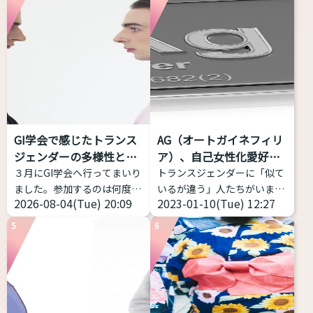
身長・プラスサイズのトラン
てくれるアプリです。 こちら
スジェンダー女性におススメ
からどうぞ https://voice-
できるファッションブランド
impression-
を私のコメントつきで７つほ
checker.vercel.app/ 物語の
ど紹介致します。 ぜひ参考に
朗読音声を録音し、その声の
してみてください
高身
印象が「男性的」か、「女性
長・プラスサイズのトランス
的」か、「どちらともいえな
女性におススメするファッシ
い」かを判定するWebアプリ
GI学会で感じたトランス
AG（オートガイネフィリ
ョンブランド Nissen - SMILE
ケーション。 ピッチだけでは
ジェンダーの多様性と包
ア）、自己女性化愛好症
LAND（ニッセン スマイルラ
なく、フォルマント（声の共
括性
っ...
３月にGI学会へ行ってまいり
トランスジェンダーに「似て
ンド） 日本の通販老舗が展開
鳴: 響き方に影響する）を考
ました。参加するのは何度目
いるが違う」人たちがいま
する、「大きいサイズ」の専
慮する。 ...
2026-08-04(Tue) 20:09
2023-01-10(Tue) 12:27
かなのですが、トランスジェ
す。今回はAGと略される
門ブランドです • ...
ンダー女性当事者から見ても
（銀やデニムのメーカーじゃ
5
6
当事者の幅の広さを感じて、
ないよ）オートガイネフィリ
記事にしようと思い立ちまし
アを紹介します。 AG（オー
た。 トランスジェンダーは包
トガイネフィリア）とは？ オ
括的な意味をもつ表現 トラン
ートガイネフィリアとは「自
スジェンダーとは、何らかの
己女性化愛好症」「自己女性