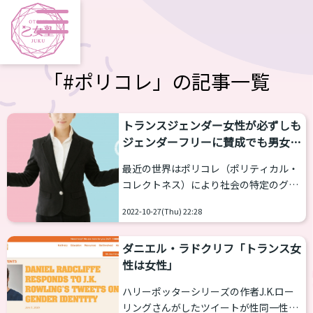
「#ポリコレ」の記事一覧
トランスジェンダー女性が必ずしも
ジェンダーフリーに賛成でも男女二
元論に批判的でもない
最近の世界はポリコレ（ポリティカル・
コレクトネス）により社会の特定のグル
ープのメンバーに不快感や不利益を与え
2022-10-27(Thu) 22:28
ないように配慮がなされています。
SDGsにしてもジェンダーフリーにして
ダニエル・ラドクリフ「トランス女
もLGBTという言葉以外でもセクシュア
性は女性」
ルマイノリティを考慮してくれる言葉は
たくさん生まれました。 こうして出きた
ハリーポッターシリーズの作者J.K.ロー
言葉の多くはトランスジェンダーのため
リングさんがしたツイートが性同一性障