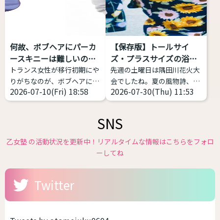
形で性別移行をする者すべて
化偏愛性倒錯症」のことを指
を包摂する用語であり、その
します。英語で
中での多様性は多岐にわたり
「Autogynephilia」なので
ます。 一方、GID学会改めGI
略してAGというわけです。
何故、ボブヘアにパーカ
【保存版】トールサイ
学会は「性別不合学会」です
1989年にカナダの性科学者
ースキニーは難しいの
ズ・プラスサイズの浴衣
から「性別不合」に対象が限
レイ・ブランシャールによっ
か？
があ...
トランス女性が移行初期にや
先週の土曜日は隅田川花火大
定されるとしても、「性別不
て定義された比較的新しい言
りがちなのが、ボブヘアにパ
会でしたね。夏の風物詩、花
合」の現れ方は多様であり、
葉です。 日本では、自分が女
2026-07-10(Fri) 18:58
2026-07-30(Thu) 11:53
ーカー、スキニー(またはタ
火大会が始まり各地で浴衣の
それに対する対処（治療）
性化することで性的快楽・興
イツ)、スニーカーの三種の
販売が始まっています。 浴衣
も...
奮などを得ることと...
神器
これ、実は相当難
や和服は基本的には体格のお
SNS
しい。中性、ナチュラルな女
悩みがある方にこそ着て欲し
性に寄せようとしてミスって
いファッションの１つです。
乙女塾 の活動状況を更新中！リアルタイムな情報はこちらをフォロ
るケースをよく見ます。 解説
体型を寸胴に作るのが一番綺
ーしてね
します。 サイズ感をキッチリ
麗なので性差が少ない、丈が
したもの、ピッタリしたもの
長いのを短くして着る前提な
Twitter
を選ぶと難しい 女性がメンズ
ので身長の不安が少ないなど
ライクや中性的な恰好をする
です。つまり、着れるサイズ
場合、大事なのは「ゆとり」
感が多いんです。しかも、今
です。だぼだぼっとしている
の時代ですからサイズ展開が