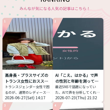
みんなが気になる人気の記事はこちら！
1
2
高身長・プラスサイズの
AI「こえ、はかる」で声
トランス女性におススメ
の性別と年齢を測ってみ
す...
た...
トランスジェンダー女性で困
最近SNSで話題になってい
るのが、通常のレディースブ
た、AIで声を分析してくれる
2026-06-27(Sat) 14:17
2026-07-23(Thu) 21:32
ランドだと丈が短い、大きな
サイトを試してみました！ 声
サイズがなくて困っているこ
の高さだけじゃなく、「響
3
4
とだと思います。 そこで、高
き」や「共鳴」なども分析し