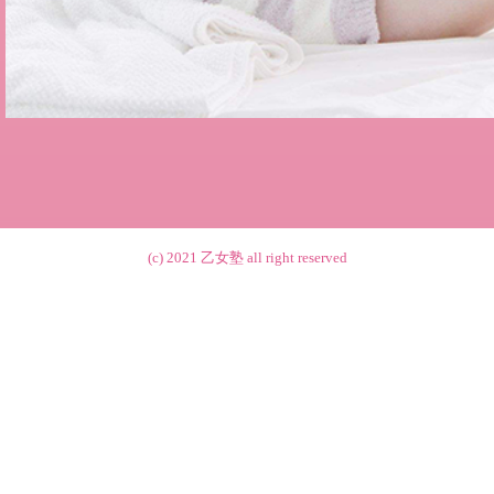
(c) 2021
乙女塾
all right reserved