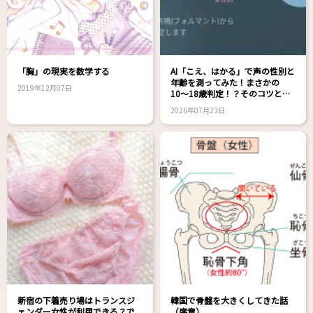
「胸」の現実を数学する
AI「こえ、はかる」で声の性別と
年齢を測ってみた！まさかの
2019年12月07日
10〜18歳判定！？そのコツと
は？
2026年07月23日
新宿の下着売り場はトランスジ
韓国で骨盤を大きくしてきた話
ェンダー女性が利用できる？で
（序章）