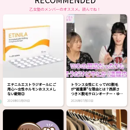
乙女塾のメンバーのオススメ。読んでね！
エチニルエストラジオールにご
トランス女性にとってVIO脱毛
用心～女性ホルモンおススメし
が“超重要”な理由とは？西原さ
ない錠剤②
つき×脱毛サロンオーナー・ゆ
きえさん対談！
2026年03月09日
2026年07月03日