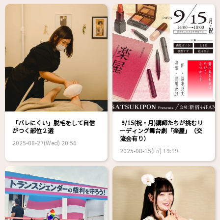
「バレにくい」脱毛をして自信
9/15(祝・月)講師たちが挑むリ
がつく部位２選
ーディング舞台劇「楽屋」（交
流会有り）
2025-08-27(Wed) 20:56
2025-08-15(Fri) 19:19