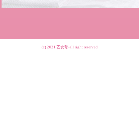
(c) 2021
乙女塾
all right reserved