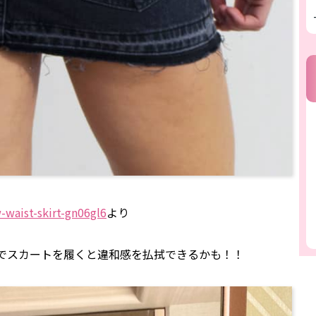
waist-skirt-gn06gl6
より
でスカートを履くと違和感を払拭できるかも！！