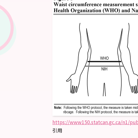
https://www150.statcan.gc.ca/n1/pub
引用