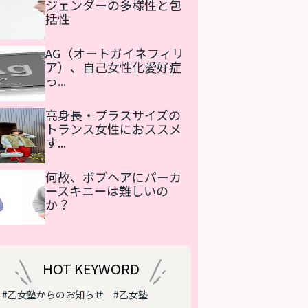
ジェンダーの多様性と包
括性
AG（オートガイネフィリ
ア）、自己女性化愛好症
っ...
高身長・プラスサイズの
トランス女性におススメ
す...
何故、ボブヘアにパーカ
ースキニーは難しいの
か？
HOT KEYWORD
#乙女塾からのお知らせ
#乙女塾