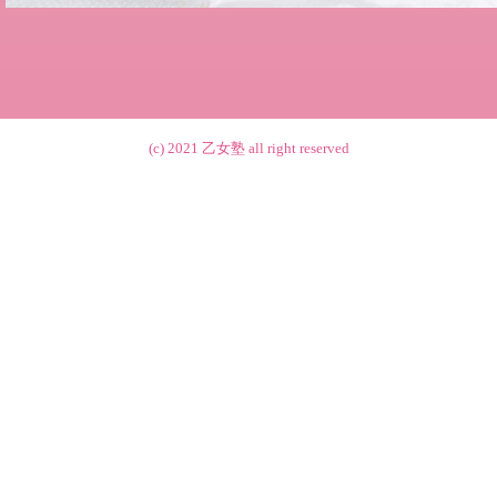
(c) 2021
乙女塾
all right reserved