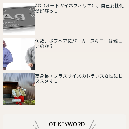
AG（オートガイネフィリア）、自己女性化
愛好症っ...
何故、ボブヘアにパーカースキニーは難し
いのか？
高身長・プラスサイズのトランス女性にお
ススメす...
HOT KEYWORD