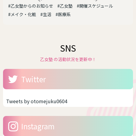
#乙女塾からのお知らせ
#乙女塾
#開催スケジュール
#メイク・化粧
#生活
#医療系
SNS
乙女塾 の活動状況を更新中！
Twitter
Tweets by otomejuku0604
Instagram