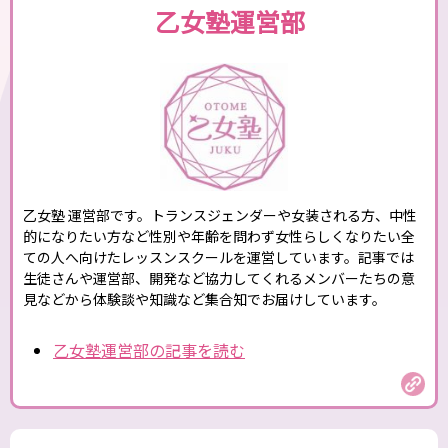
乙女塾運営部
乙女塾 運営部です。トランスジェンダーや女装される方、中性
的になりたい方など性別や年齢を問わず女性らしくなりたい全
ての人へ向けたレッスンスクールを運営しています。記事では
生徒さんや運営部、開発など協力してくれるメンバーたちの意
見などから体験談や知識など集合知でお届けしています。
乙女塾運営部の記事を読む