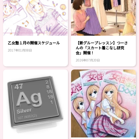
乙女塾１月の開催スケジュール
【新グループレッスン】つーさ
んの「スカート着こなし研究
2017年01月08日
会」開催！
2026年07月20日