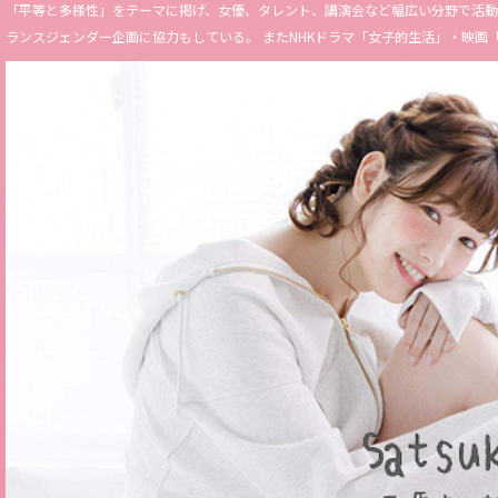
「平等と多様性」をテーマに掲げ、女優、タレント、講演会など幅広い分野で活動。 Miss 
ランスジェンダー企画に協力もしている。 またNHKドラマ「女子的生活」・映