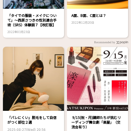
「タイでの服装・メイクについ
A面、B面、C面とは？
て」～西原さつきの性別適合手
2022年12月20日
術（SRS）体験談７【改訂版】
2022年03月23日
Recommended by
「バレにくい」脱毛をして自信
9/15(祝・月)講師たちが挑むリ
がつく部位２選
ーディング舞台劇「楽屋」（交
流会有り）
2025-08-27(Wed) 20:56