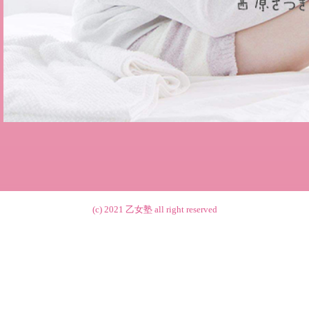
(c) 2021
乙女塾
all right reserved