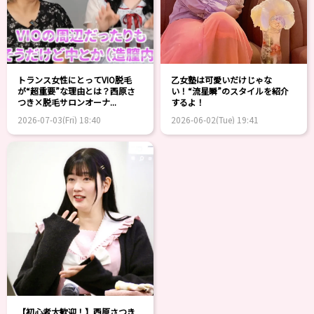
トランス女性にとってVIO脱毛
乙女塾は可愛いだけじゃな
が“超重要”な理由とは？西原さ
い！“流星瞬”のスタイルを紹介
つき×脱毛サロンオーナ...
するよ！
2026-07-03(Fri) 18:40
2026-06-02(Tue) 19:41
【初心者大歓迎！】西原さつき