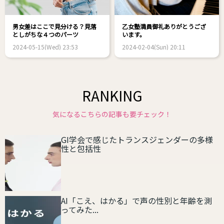
男女差はここで見分ける？見落
乙女塾満員御礼ありがとうござ
としがちな４つのパーツ
います。
2024-05-15(Wed) 23:53
2024-02-04(Sun) 20:11
RANKING
気になるこちらの記事も要チェック！
GI学会で感じたトランスジェンダーの多様
性と包括性
AI「こえ、はかる」で声の性別と年齢を測
ってみた...