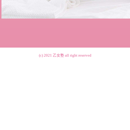
(c) 2021
乙女塾
all right reserved