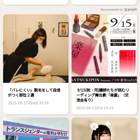
Recommended by
「バレにくい」脱毛をして自信
9/15(祝・月)講師たちが挑むリ
がつく部位２選
ーディング舞台劇「楽屋」（交
流会有り）
2025-08-27(Wed) 20:56
2025-08-15(Fri) 19:19