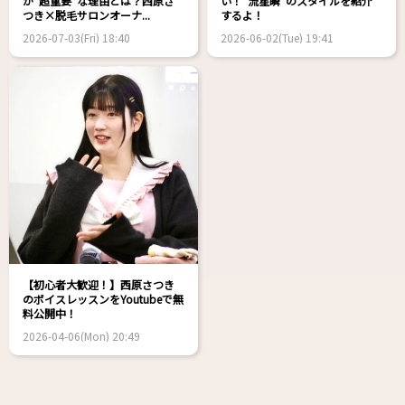
が“超重要”な理由とは？西原さ
い！“流星瞬”のスタイルを紹介
つき×脱毛サロンオーナ...
するよ！
2026-07-03(Fri) 18:40
2026-06-02(Tue) 19:41
【初心者大歓迎！】西原さつき
のボイスレッスンをYoutubeで無
料公開中！
2026-04-06(Mon) 20:49