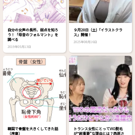
自分の女声の長所、弱点を知ろ
９月20日（土)「イラストクラ
う！「母音のフォルマント」を
ス」開催！
調べる
2025年08月16日
2019年05月13日
韓国で骨盤を大きくしてきた話
トランス女性にとってVIO脱毛
（序章）
が“超重要”な理由とは？西原さ