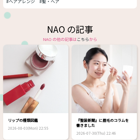
#ヘアアレンジ
#髪・ヘア
NAO の記事
NAO の他の記事は
こちら
から
リップの種類図鑑
『聖装新聞』に眉毛のコラムを
書きました
2026-08-03(Mon) 22:55
2026-07-30(Thu) 22:46