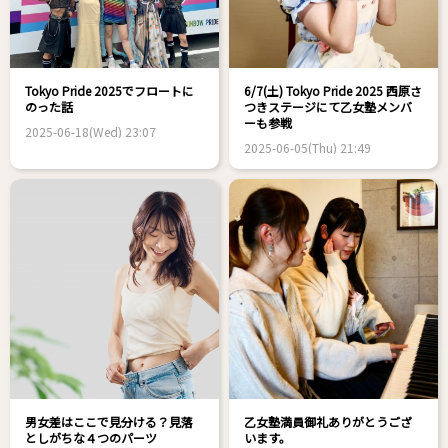
Tokyo Pride 2025でフロートに
6/7(土) Tokyo Pride 2025 西原さ
のった話
つきステージにて乙女塾メンバ
ーも参戦
2025-06-18(Wed) 23:07
2025-06-05(Thu) 21:49
男女差はここで見分ける？見落
乙女塾満員御礼ありがとうござ
としがちな４つのパーツ
います。