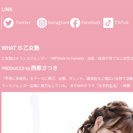
LINK
Twitter
Instagram
Facebook
TikTok
WHAT IS 乙女塾
乙女塾はトランスジェンダー・MtF(Male to Female)・女装・自信が持
西原さつき
PRODUCED by
「平等と多様性」をテーマに掲げ、女優、タレント、講演会など幅広い分野で活動。 Miss 
ランスジェンダー企画に協力もしている。 またNHKドラマ「女子的生活」・映