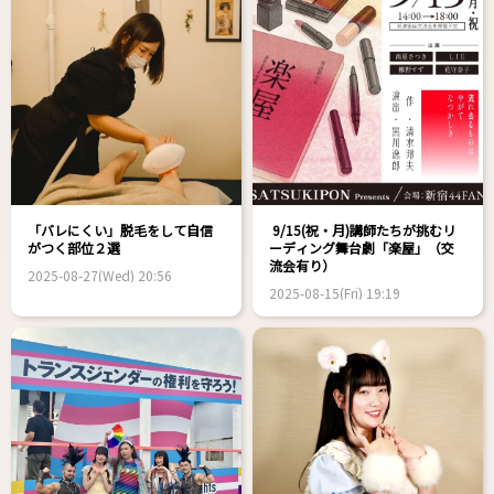
「バレにくい」脱毛をして自信
9/15(祝・月)講師たちが挑むリ
がつく部位２選
ーディング舞台劇「楽屋」（交
流会有り）
2025-08-27(Wed) 20:56
2025-08-15(Fri) 19:19