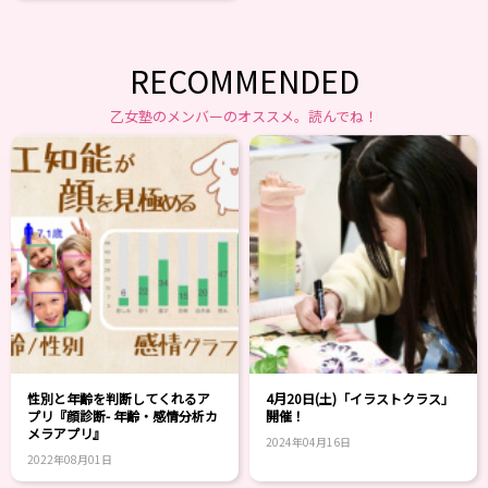
RECOMMENDED
乙女塾のメンバーのオススメ。読んでね！
性別と年齢を判断してくれるア
4月20日(土)「イラストクラス」
プリ『顔診断- 年齢・感情分析カ
開催！
メラアプリ』
2024年04月16日
2022年08月01日