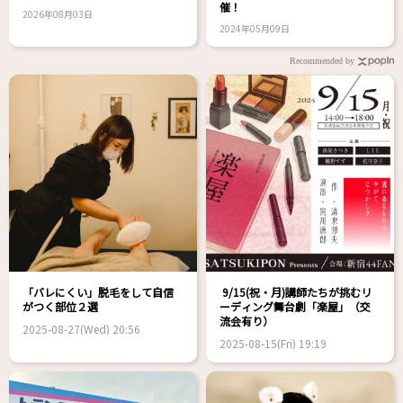
催！
2026年08月03日
2024年05月09日
Recommended by
「バレにくい」脱毛をして自信
9/15(祝・月)講師たちが挑むリ
がつく部位２選
ーディング舞台劇「楽屋」（交
流会有り）
2025-08-27(Wed) 20:56
2025-08-15(Fri) 19:19