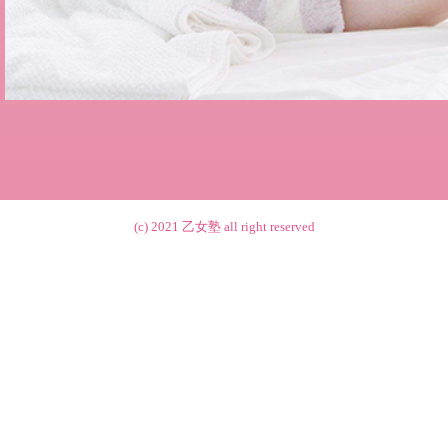
(c) 2021
乙女塾
all right reserved