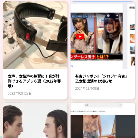
女声、女性声の練習に！音が計
有吉ジャポンII「ジロジロ有吉」
測できるアプリ６選（2022年春
乙女塾出演のお知らせ
版）
2024年02月08日
2022年02月27日