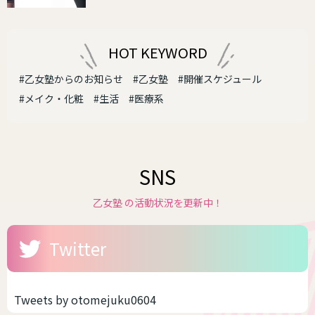
HOT KEYWORD
#乙女塾からのお知らせ
#乙女塾
#開催スケジュール
#メイク・化粧
#生活
#医療系
SNS
乙女塾 の活動状況を更新中！
Twitter
Tweets by otomejuku0604