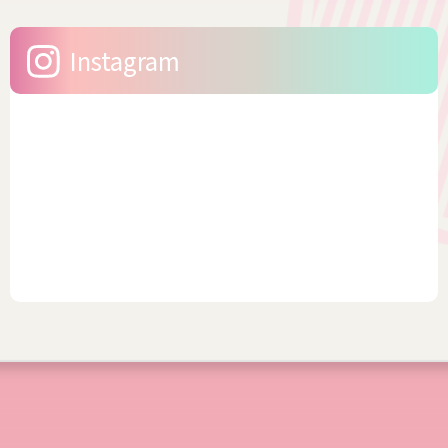
Instagram