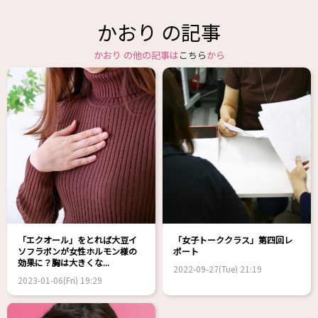
かおり の記事
かおり の他の記事は
こちら
から
「エクオール」をとれば大豆イ
「女子トーククラス」第四回レ
ソフラボンが女性ホルモン様の
ポート
効果に？胸は大きくな...
2022-09-27(Tue) 21:19
2023-01-06(Fri) 19:29