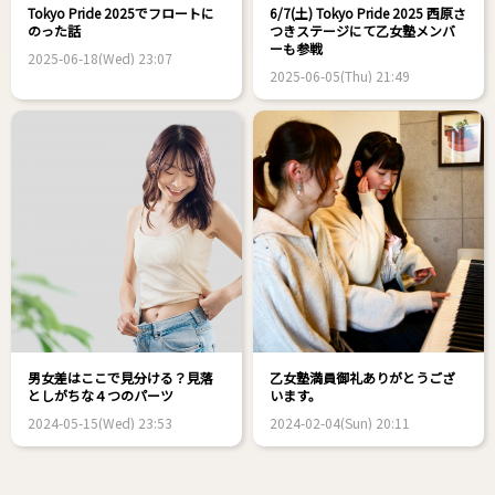
Tokyo Pride 2025でフロートに
6/7(土) Tokyo Pride 2025 西原さ
のった話
つきステージにて乙女塾メンバ
ーも参戦
2025-06-18(Wed) 23:07
2025-06-05(Thu) 21:49
男女差はここで見分ける？見落
乙女塾満員御礼ありがとうござ
としがちな４つのパーツ
います。
2024-05-15(Wed) 23:53
2024-02-04(Sun) 20:11