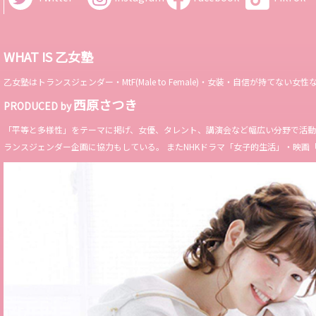
WHAT IS 乙女塾
乙女塾はトランスジェンダー・MtF(Male to Female)・女装・自信が持
西原さつき
PRODUCED by
「平等と多様性」をテーマに掲げ、女優、タレント、講演会など幅広い分野で活動。 Miss 
ランスジェンダー企画に協力もしている。 またNHKドラマ「女子的生活」・映