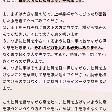
そこで、
私が大切にしたものは、呼吸法です
。
１．
まずは大きな鏡の前で、上半身裸か体にぴったり密着
した服を着て立ってみてください。
２．
両手をそれぞれ肋骨の下の方に当てて、横から挟み込
んでください。そして大きく息を吸います。
３．
つぎに肋骨を小さくするように軽く手で絞めながら深
く息を吐きます。
それほど力を入れる必要はありません
。
あくまで軽くで大丈夫です。すると、肋骨が少し閉じて小
さくなるのが見えます。
４．
つぎに手はそのまま肋骨を軽く押しながら、肋骨を広
げないことを意識して息を吸い込んでください。肋骨を横
に広げるのではなく、上に持ち上げるイメージで息を吸い
ます。
この肋骨を縮めながら息を吐く、肋骨を広げないように息
を吸うというやり方のコツをつかめば、手を添えなくても