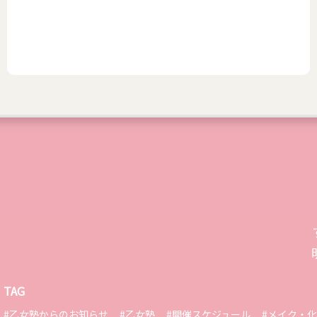
TAG
#乙女塾からのお知らせ
#乙女塾
#開催スケジュール
#メイク・