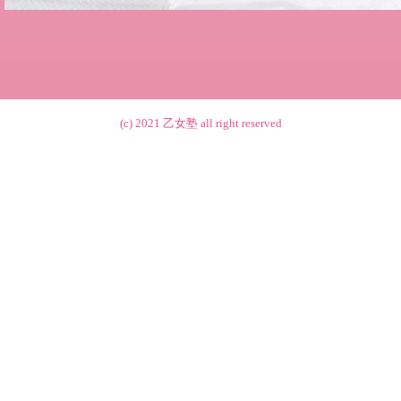
(c) 2021
乙女塾
all right reserved