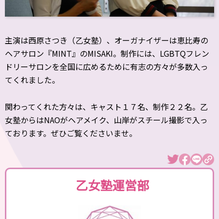
主演は西原さつき（乙女塾）、オーガナイザーは恵比寿の
ヘアサロン『MINT』のMISAKI。制作には、LGBTQフレン
ドリーサロンを全国に広めるために有志の方々が多数入っ
てくれました。
関わってくれた方々は、キャスト１７名、制作２２名。乙
女塾からはNAOがヘアメイク、山岸がスチール撮影で入っ
ております。ぜひご覧くださいませ。
乙女塾運営部