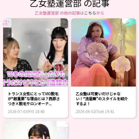
乙女塾運営部 の記事
乙女塾運営部 の他の記事は
こちら
から
トランス女性にとってVIO脱毛
乙女塾は可愛いだけじゃな
が“超重要”な理由とは？西原さ
い！“流星瞬”のスタイルを紹介
つき×脱毛サロンオーナ...
するよ！
2026-07-03(Fri) 18:40
2026-06-02(Tue) 19:41