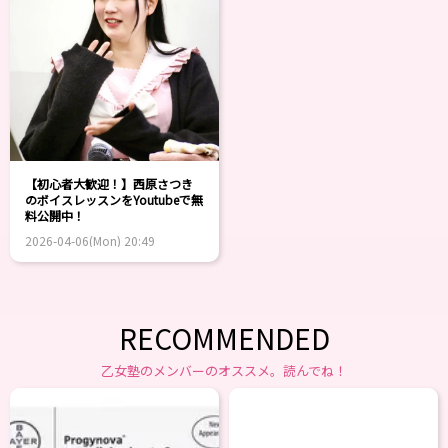
【初心者大歓迎！】西原さつき
のボイスレッスンをYoutubeで無
料公開中！
2026-04-06(Mon) 20:49
RECOMMENDED
乙女塾のメンバーのオススメ。読んでね！