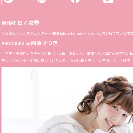
WHAT IS 乙女塾
乙女塾はトランスジェンダー・MtF(Male to Female)・女装・自信が持
西原さつき
PRODUCED by
「平等と多様性」をテーマに掲げ、女優、タレント、講演会など幅広い分野で活動。 Miss 
ランスジェンダー企画に協力もしている。 またNHKドラマ「女子的生活」・映