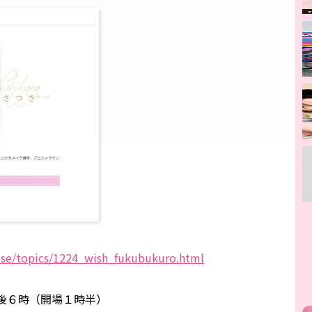
se/topics/1224_wish_fukubukuro.html
後６時（開場１時半）