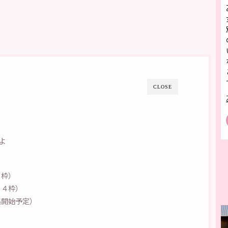
。
CLOSE
よ
３枠）
１４枠）
集開始予定）