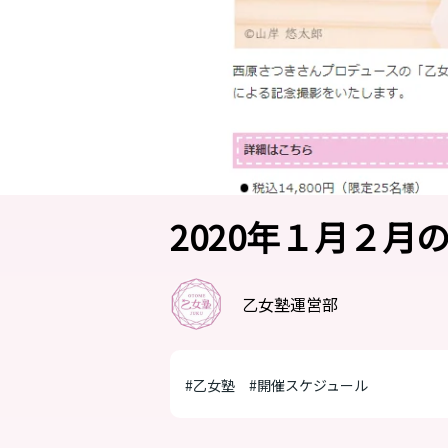
2020年１月２
乙女塾運営部
#乙女塾
#開催スケジュール