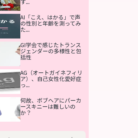
す...
AI「こえ、はかる」で声
の性別と年齢を測ってみ
た...
GI学会で感じたトランス
ジェンダーの多様性と包
括性
AG（オートガイネフィリ
ア）、自己女性化愛好症
っ...
何故、ボブヘアにパーカ
ースキニーは難しいの
か？