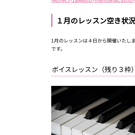
redirect=1&ReqID=member&CustID
１月のレッスン空き状
1月のレッスンは４日から開催いたし
です。
ボイスレッスン（残り３枠