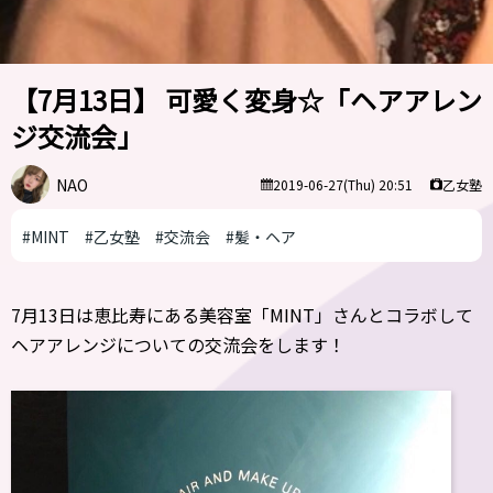
【7月13日】 可愛く変身☆「ヘアアレン
ジ交流会」
NAO
乙女塾
2019-06-27(Thu) 20:51
#MINT
#乙女塾
#交流会
#髪・ヘア
7月13日は恵比寿にある美容室「MINT」さんとコラボして
ヘアアレンジについての交流会をします！