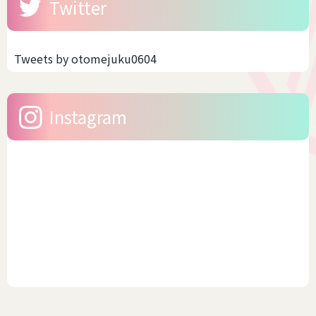
Twitter
Tweets by otomejuku0604
Instagram