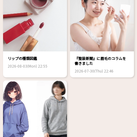
リップの種類図鑑
『聖装新聞』に眉毛のコラムを
書きました
2026-08-03(Mon) 22:55
2026-07-30(Thu) 22:46