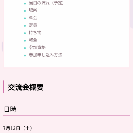
当日の流れ（予定）
場所
料金
定員
持ち物
軽食
参加資格
参加申し込み方法
交流会概要
日時
7月13日（土）