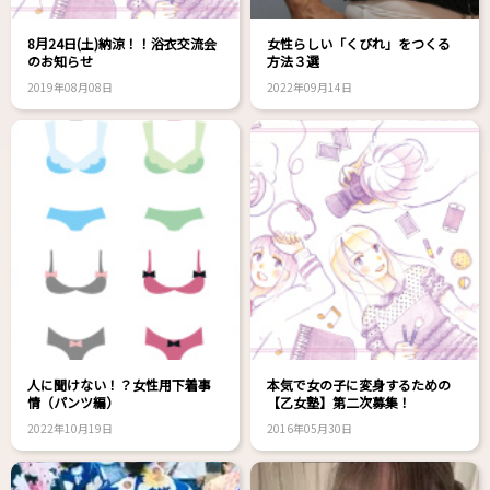
8月24日(土)納涼！！浴衣交流会
女性らしい「くびれ」をつくる
のお知らせ
方法３選
2019年08月08日
2022年09月14日
人に聞けない！？女性用下着事
本気で女の子に変身するための
情（パンツ編）
【乙女塾】第二次募集！
2022年10月19日
2016年05月30日