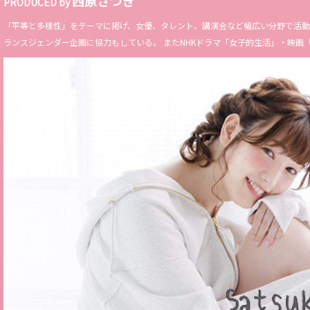
西原さつき
PRODUCED by
「平等と多様性」をテーマに掲げ、女優、タレント、講演会など幅広い分野で活動。 Miss 
ランスジェンダー企画に協力もしている。 またNHKドラマ「女子的生活」・映