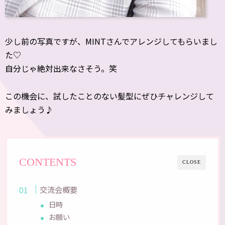
少し前の写真ですが、MINTさんでアレンジしてもらいまし
た♡
自分じゃ絶対出来なさそう。笑
この機会に、試したことのない髪型にぜひチャレンジして
みましょう♪
CONTENTS
CLOSE
交流会概要
日時
お願い