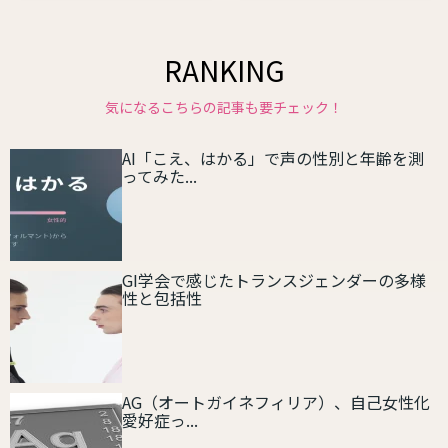
RANKING
気になるこちらの記事も要チェック！
AI「こえ、はかる」で声の性別と年齢を測
ってみた...
GI学会で感じたトランスジェンダーの多様
性と包括性
AG（オートガイネフィリア）、自己女性化
愛好症っ...