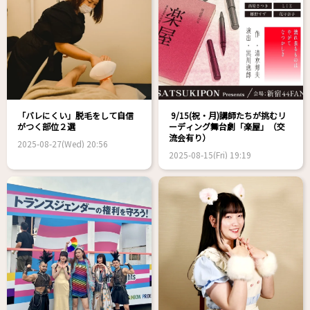
「バレにくい」脱毛をして自信
9/15(祝・月)講師たちが挑むリ
がつく部位２選
ーディング舞台劇「楽屋」（交
流会有り）
2025-08-27(Wed) 20:56
2025-08-15(Fri) 19:19