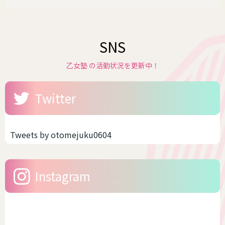
SNS
乙女塾 の活動状況を更新中！
Twitter
Tweets by otomejuku0604
Instagram