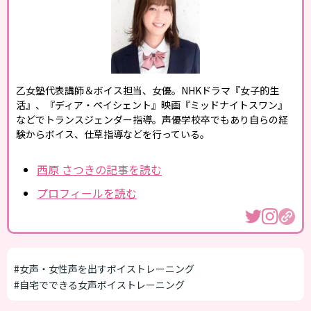
乙女塾代表講師＆ボイス担当、女優。NHKドラマ『女子的生
活』、『ディア・ペイシェント』映画『ミッドナイトスワン』
などでトランスジェンダー指導。声優学校卒でもあり自らの経
験からボイス、仕草指導などを行っている。
西原 さつきの記事を読む
プロフィールを読む
#女声・女性声を出すボイストレーニング
#自宅でできる女声ボイストレーニング