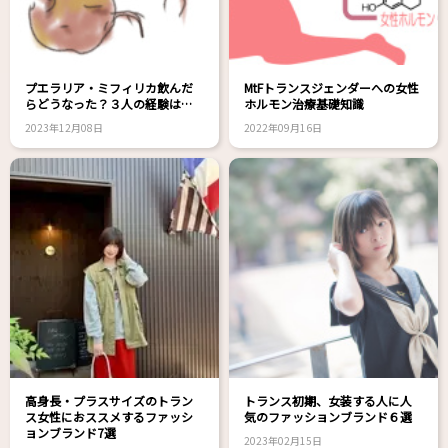
プエラリア・ミフィリカ飲んだ
MtFトランスジェンダーへの女性
らどうなった？３人の経験は…
ホルモン治療基礎知識
2023年12月08日
2022年09月16日
高身長・プラスサイズのトラン
トランス初期、女装する人に人
ス女性におススメするファッシ
気のファッションブランド６選
ョンブランド7選
2023年02月15日