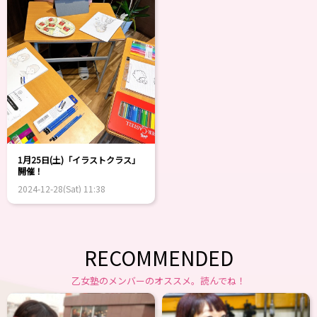
1月25日(土)「イラストクラス」
開催！
2024-12-28(Sat) 11:38
RECOMMENDED
乙女塾のメンバーのオススメ。読んでね！