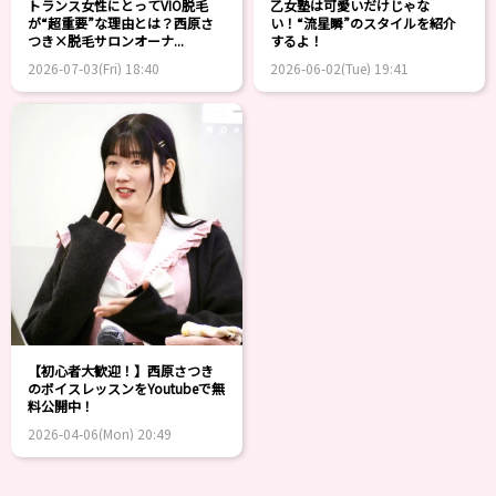
トランス女性にとってVIO脱毛
乙女塾は可愛いだけじゃな
が“超重要”な理由とは？西原さ
い！“流星瞬”のスタイルを紹介
つき×脱毛サロンオーナ...
するよ！
2026-07-03(Fri) 18:40
2026-06-02(Tue) 19:41
【初心者大歓迎！】西原さつき
のボイスレッスンをYoutubeで無
料公開中！
2026-04-06(Mon) 20:49