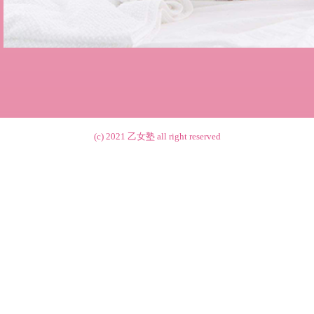
(c) 2021
乙女塾
all right reserved