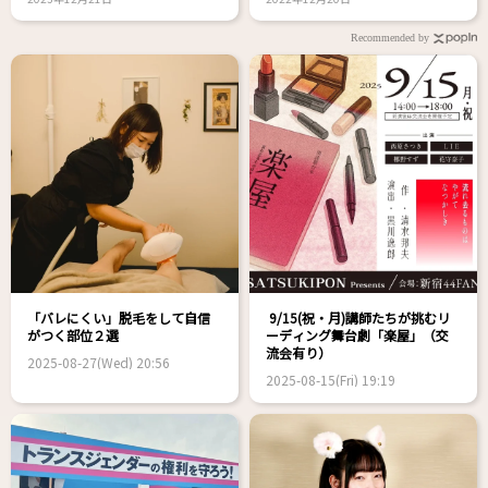
Recommended by
「バレにくい」脱毛をして自信
9/15(祝・月)講師たちが挑むリ
がつく部位２選
ーディング舞台劇「楽屋」（交
流会有り）
2025-08-27(Wed) 20:56
2025-08-15(Fri) 19:19