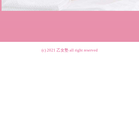
(c) 2021
乙女塾
all right reserved