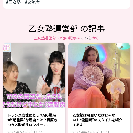
#乙女塾
#交流会
乙女塾運営部 の記事
乙女塾運営部 の他の記事は
こちら
から
トランス女性にとってVIO脱毛
乙女塾は可愛いだけじゃな
が“超重要”な理由とは？西原さ
い！“流星瞬”のスタイルを紹介
つき×脱毛サロンオーナ...
するよ！
2026-07-03(Fri) 18:40
2026-06-02(Tue) 19:41