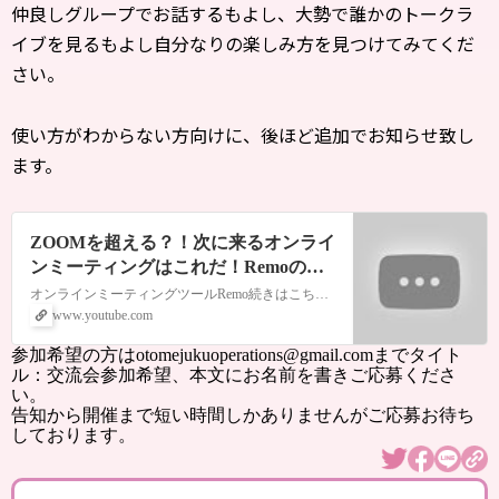
仲良しグループでお話するもよし、大勢で誰かのトークラ
イブを見るもよし自分なりの楽しみ方を見つけてみてくだ
さい。
使い方がわからない方向けに、後ほど追加でお知らせ致し
ます。
ZOOMを超える？！次に来るオンライ
ンミーティングはこれだ！Remoの使
い方〜設定編〜
オンラインミーティングツールRemo続きはこちらから↓https://youtu.be/deejPPopjzoオンラインイベントやパーティーもこれなら自由に参加者同士で話が出来ます！詳しい使い方のレッスンを受けたい方はask@mamanet.siteまでご連絡ください。ZOOMの個別レッスンも受付中です！＊男性も…
www.youtube.com
参加希望の方はotomejukuoperations@gmail.comまでタイト
ル：交流会参加希望、本文にお名前を書きご応募くださ
い。
告知から開催まで短い時間しかありませんがご応募お待ち
しております。