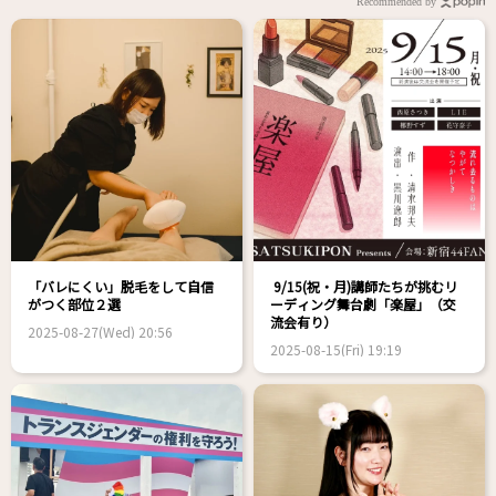
Recommended by
「バレにくい」脱毛をして自信
9/15(祝・月)講師たちが挑むリ
がつく部位２選
ーディング舞台劇「楽屋」（交
流会有り）
2025-08-27(Wed) 20:56
2025-08-15(Fri) 19:19